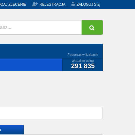
DAJ ZLECENIE
REJESTRACJA
ZALOGUJ SIĘ
Favore.pl w liczbach
aktualnie usług
291 835
y