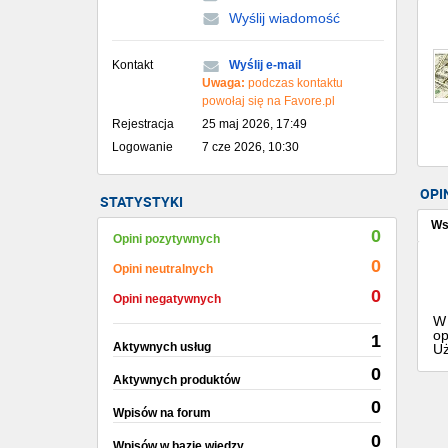
Wyślij wiadomość
Kontakt
Wyślij e-mail
Uwaga:
podczas kontaktu
powołaj się na Favore.pl
Rejestracja
25 maj 2026, 17:49
Logowanie
7 cze 2026, 10:30
OPI
STATYSTYKI
Ws
0
Opini pozytywnych
0
Opini neutralnych
0
Opini negatywnych
W 
op
1
Aktywnych usług
Uż
0
Aktywnych produktów
0
Wpisów na forum
0
Wpisów w bazie wiedzy