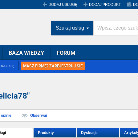
DODAJ USŁUGĘ
DODAJ PRODUKT
DO
Szukaj usług
BAZA WIEDZY
FORUM
MASZ FIRMĘ? ZAREJESTRUJ SIĘ
OGUJ SIĘ
licia78"
opinię
Obserwuj
ługi
Produkty
Dyskusje
Artykuł