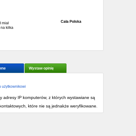
Cała Polska
I miał
na kilka
wne
Wystaw opinię
u użytkownikowi
my adresy IP komputerów, z których wystawiane są
kontaktowych, które nie są jednakże weryfikowane.