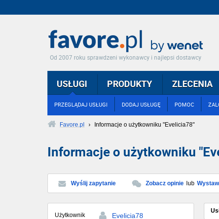
Od 2007 roku sprawdzeni wykonawcy i najlepsi dostawcy
USŁUGI
PRODUKTY
ZLECENIA
PRZEGLĄDAJ USŁUGI
DODAJ USŁUGĘ
POMOC
ZAL
Favore.pl
›
Informacje o użytkowniku "Evelicia78"
Informacje o użytkowniku "Eve
Wyślij zapytanie
Zobacz opinie
lub
Wystaw 
Us
Użytkownik
Evelicia78