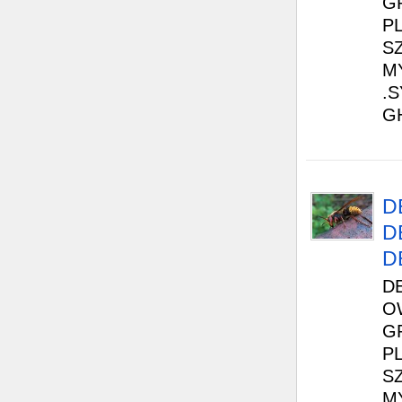
G
P
S
M
.
GH
D
D
D
D
O
G
P
S
M