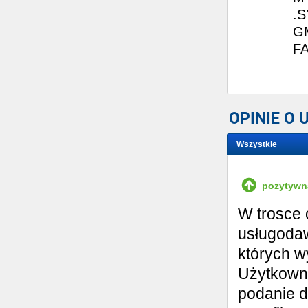
.
G
F
OPINIE O
Wszystkie
Wystaw opinię
pozytywn
W trosce 
usługodaw
których w
Użytkowni
podanie d