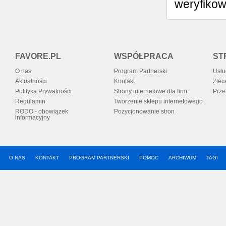
weryfiko
FAVORE.PL
WSPÓŁPRACA
ST
O nas
Program Partnerski
Usłu
Aktualności
Kontakt
Zlec
Polityka Prywatności
Strony internetowe dla firm
Prze
Regulamin
Tworzenie sklepu internetowego
RODO - obowiązek
Pozycjonowanie stron
informacyjny
O NAS
KONTAKT
PROGRAM PARTNERSKI
POMOC
ARCHIWUM
TAGI