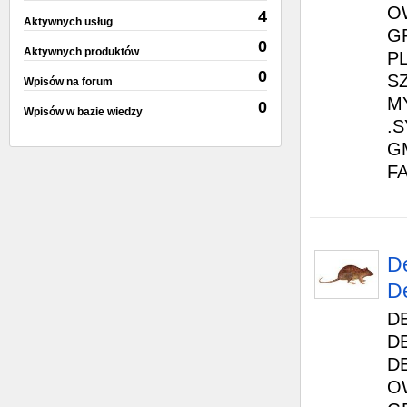
O
4
Aktywnych usług
G
0
Aktywnych produktów
P
0
S
Wpisów na forum
M
0
Wpisów w bazie wiedzy
.
G
F
D
De
D
D
D
O