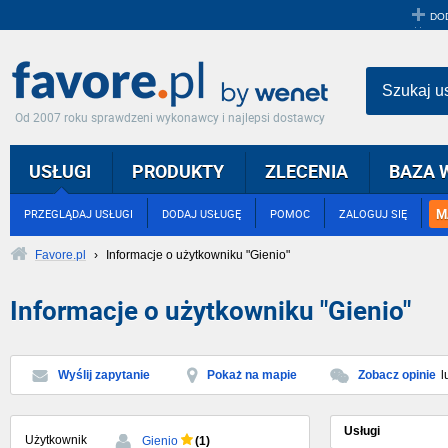
DO
Szukaj u
Od 2007 roku sprawdzeni wykonawcy i najlepsi dostawcy
USŁUGI
PRODUKTY
ZLECENIA
BAZA 
M
PRZEGLĄDAJ USŁUGI
DODAJ USŁUGĘ
POMOC
ZALOGUJ SIĘ
Favore.pl
›
Informacje o użytkowniku "Gienio"
Informacje o użytkowniku "Gienio"
Wyślij zapytanie
Pokaż na mapie
Zobacz opinie
l
Usługi
Użytkownik
(1)
Gienio