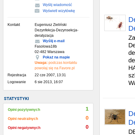
Wyślij wiadomość
Wyświetl wizytówkę
D
Kontakt
Eugeniusz Zieliński
De
Dezynfekcja-Dezynsekcja-
deratyzacja
Za
Wyślij e-mail
De
Fasolowa18b
de
02-482 Warszawa
Pokaż na mapie
de
Uwaga:
podczas kontaktu
HA
powołaj się na Favore.pl
sz
Rejestracja
22 cze 2007, 13:31
Wa
Logowanie
6 sie 2013, 16:07
STATYSTYKI
1
Opini pozytywnych
D
0
Opini neutralnych
De
0
Opini negatywnych
D