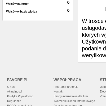
Wystaw opinię
0
Wpisów na forum
0
Wpisów w bazie wiedzy
W trosce 
usługodaw
których w
Użytkowni
podanie d
weryfiko
FAVORE.PL
WSPÓŁPRACA
ST
O nas
Program Partnerski
Usłu
Aktualności
Kontakt
Zlec
Polityka Prywatności
Strony internetowe dla firm
Prze
Regulamin
Tworzenie sklepu internetowego
RODO - obowiązek
Pozycjonowanie stron