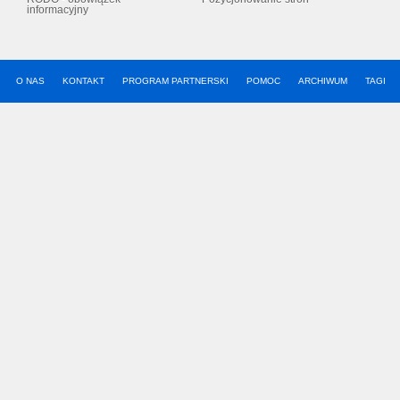
informacyjny
O NAS
KONTAKT
PROGRAM PARTNERSKI
POMOC
ARCHIWUM
TAGI