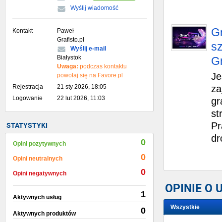
Wyślij wiadomość
Gr
Kontakt
Paweł
Grafisto.pl
sz
Wyślij e-mail
Białystok
Gr
Uwaga:
podczas kontaktu
Je
powołaj się na Favore.pl
Rejestracja
21 sty 2026, 18:05
za
Logowanie
22 lut 2026, 11:03
gr
st
STATYSTYKI
Pr
dr
0
Opini pozytywnych
0
Opini neutralnych
0
Opini negatywnych
OPINIE O
1
Aktywnych usług
Wszystkie
0
Aktywnych produktów