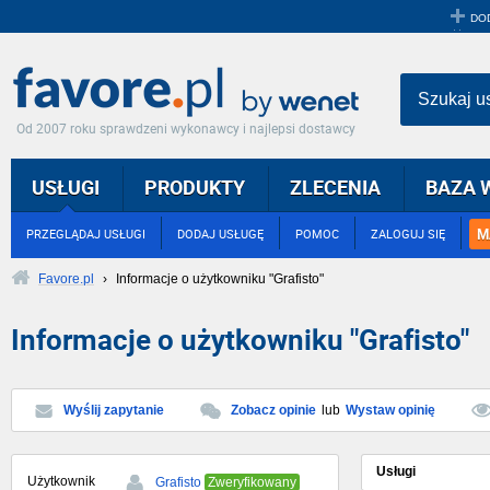
DO
Szukaj u
Od 2007 roku sprawdzeni wykonawcy i najlepsi dostawcy
USŁUGI
PRODUKTY
ZLECENIA
BAZA 
M
PRZEGLĄDAJ USŁUGI
DODAJ USŁUGĘ
POMOC
ZALOGUJ SIĘ
Favore.pl
›
Informacje o użytkowniku "Grafisto"
Informacje o użytkowniku "Grafisto"
Wyślij zapytanie
Zobacz opinie
lub
Wystaw opinię
Usługi
Użytkownik
Grafisto
Zweryfikowany