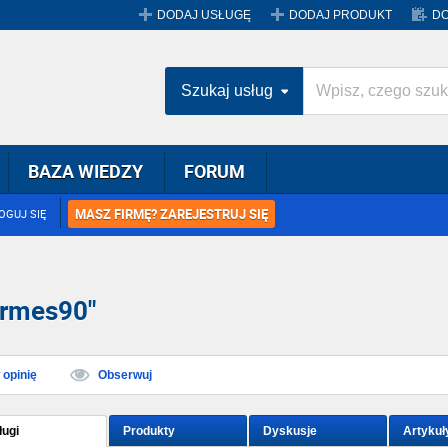
DODAJ USŁUGĘ
DODAJ PRODUKT
DO
Szukaj usług
BAZA WIEDZY
FORUM
MASZ FIRMĘ? ZAREJESTRUJ SIĘ
OGUJ SIĘ
ermes90"
opinię
Obserwuj
ługi
Produkty
Dyskusje
Artykuł