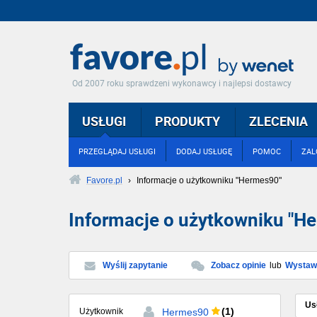
Od 2007 roku sprawdzeni wykonawcy i najlepsi dostawcy
USŁUGI
PRODUKTY
ZLECENIA
PRZEGLĄDAJ USŁUGI
DODAJ USŁUGĘ
POMOC
ZAL
Favore.pl
›
Informacje o użytkowniku "Hermes90"
Informacje o użytkowniku "H
Wyślij zapytanie
Zobacz opinie
lub
Wystaw 
Us
(1)
Użytkownik
Hermes90