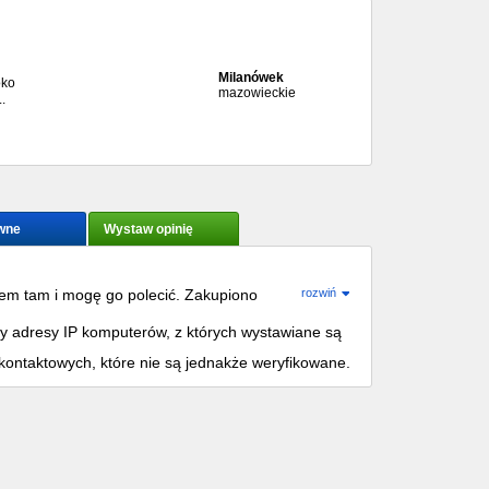
Milanówek
oko
mazowieckie
.
wne
Wystaw opinię
łem tam i mogę go polecić. Zakupiono
rozwiń
ania
my adresy IP komputerów, z których wystawiane są
kontaktowych, które nie są jednakże weryfikowane.