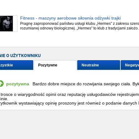
Fitness - maszyny aerobowe siłownia odżywki trajki
Pragnę zaproponować państwu usługi klubu „Hermes” z zakresu szer
rozumianej odnowy biologicznej. „Hermes” to klub z tradycjami założo..
NIE O UŻYTKOWNIKU
zystkie
Pozytywne
Neutralne
Negaty
pozytywna
Bardzo dobre miejsce do rozwijania swojego ciała. By
nowe maszyny więc oferta się poszerzyła :) Pozdrowi
trosce o wiarygodność opinii oraz reputację usługodawców rejestruje
inie.
ytkownik wystawiający opinię proszony jest również o podanie danych 