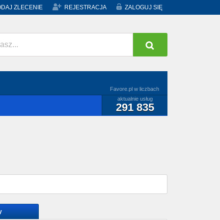
DAJ ZLECENIE
REJESTRACJA
ZALOGUJ SIĘ
Favore.pl w liczbach
aktualnie usług
291 835
y