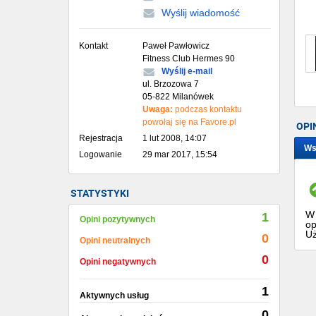
Wyślij wiadomość
Kontakt
Paweł Pawłowicz
Fitness Club Hermes 90
Wyślij e-mail
ul. Brzozowa 7
05-822 Milanówek
Uwaga:
podczas kontaktu
powołaj się na Favore.pl
OPI
Rejestracja
1 lut 2008, 14:07
Ws
Logowanie
29 mar 2017, 15:54
STATYSTYKI
W 
1
Opini pozytywnych
op
Uż
0
Opini neutralnych
0
Opini negatywnych
1
Aktywnych usług
0