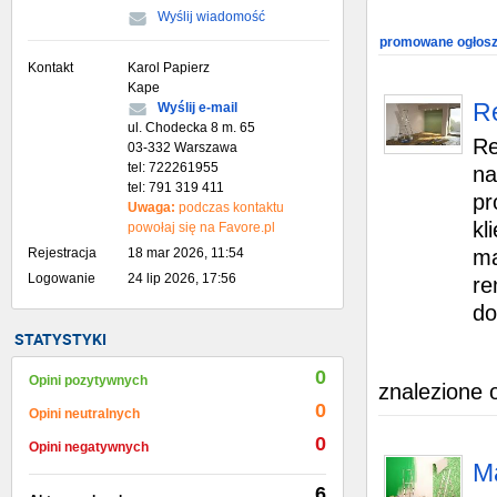
Wyślij wiadomość
promowane ogłosz
Kontakt
Karol Papierz
Kape
R
Wyślij e-mail
ul. Chodecka 8 m. 65
Re
03-332 Warszawa
tel: 722261955
na
tel: 791 319 411
pr
Uwaga:
podczas kontaktu
kl
powołaj się na Favore.pl
Rejestracja
18 mar 2026, 11:54
ma
Logowanie
24 lip 2026, 17:56
re
do
STATYSTYKI
0
Opini pozytywnych
znalezione 
0
Opini neutralnych
0
Opini negatywnych
Ma
6