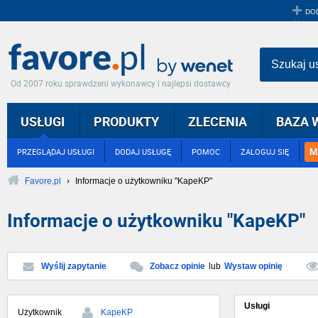
DO
Szukaj u
Od 2007 roku sprawdzeni wykonawcy i najlepsi dostawcy
USŁUGI
PRODUKTY
ZLECENIA
BAZA 
M
PRZEGLĄDAJ USŁUGI
DODAJ USŁUGĘ
POMOC
ZALOGUJ SIĘ
Favore.pl
›
Informacje o użytkowniku "KapeKP"
Informacje o użytkowniku "KapeKP"
Wyślij zapytanie
Zobacz opinie
lub
Wystaw opinię
Usługi
Użytkownik
KapeKP