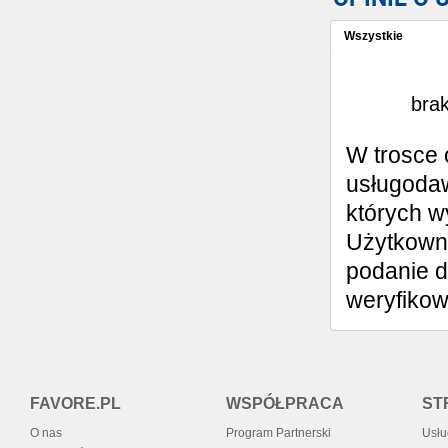
Wszystkie
Wystaw opinię
brak
W trosce 
usługodaw
których w
Użytkowni
podanie d
weryfiko
FAVORE.PL
WSPÓŁPRACA
ST
O nas
Program Partnerski
Usłu