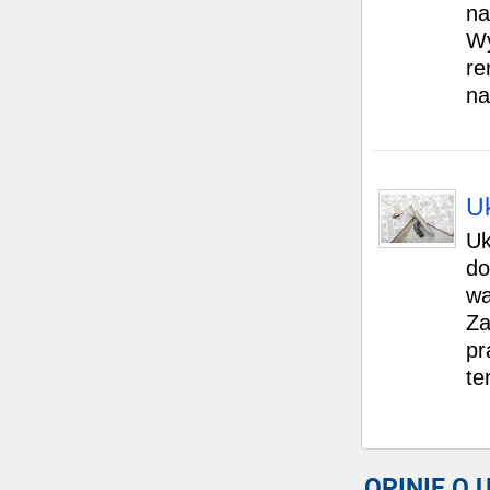
na
Wy
re
na
Uk
Uk
do
wa
Za
pr
te
OPINIE O