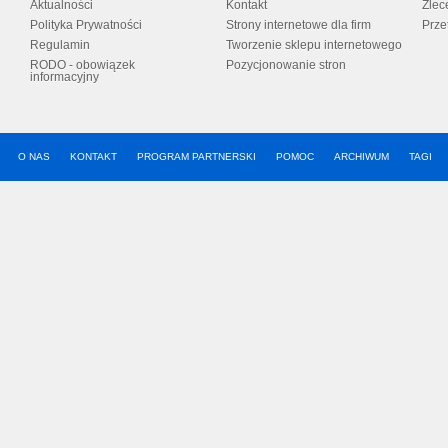
Aktualności
Kontakt
Zlec
Polityka Prywatności
Strony internetowe dla firm
Prze
Regulamin
Tworzenie sklepu internetowego
RODO - obowiązek
Pozycjonowanie stron
informacyjny
O NAS
KONTAKT
PROGRAM PARTNERSKI
POMOC
ARCHIWUM
TAGI