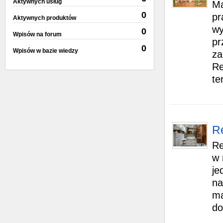
Aktywnych usług
Ma
0
pr
Aktywnych produktów
wy
0
Wpisów na forum
pr
0
Wpisów w bazie wiedzy
za
Re
te
R
Re
w 
je
na
ma
do