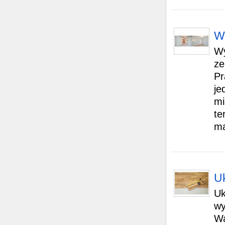
W
Wy
ze
Pr
je
mi
te
ma
Uk
Uk
wy
Wa