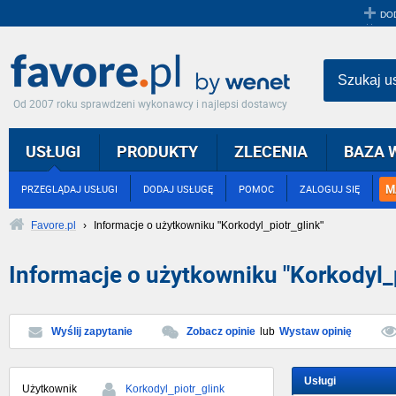
DO
Szukaj u
Od 2007 roku sprawdzeni wykonawcy i najlepsi dostawcy
USŁUGI
PRODUKTY
ZLECENIA
BAZA 
M
PRZEGLĄDAJ USŁUGI
DODAJ USŁUGĘ
POMOC
ZALOGUJ SIĘ
Favore.pl
›
Informacje o użytkowniku "Korkodyl_piotr_glink"
Informacje o użytkowniku "Korkodyl_p
Wyślij zapytanie
Zobacz opinie
lub
Wystaw opinię
Usługi
Użytkownik
Korkodyl_piotr_glink