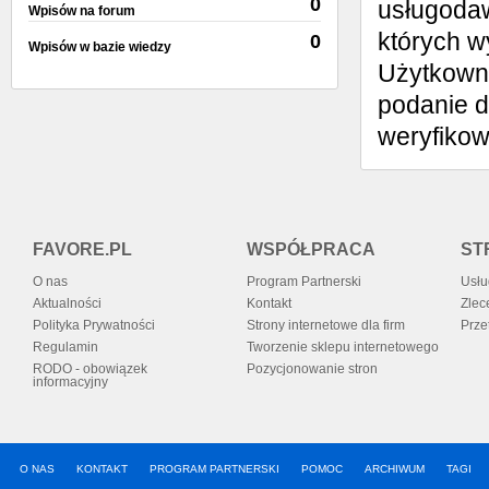
0
usługodaw
Wpisów na forum
których w
0
Wpisów w bazie wiedzy
Użytkowni
podanie d
weryfiko
FAVORE.PL
WSPÓŁPRACA
ST
O nas
Program Partnerski
Usłu
Aktualności
Kontakt
Zlec
Polityka Prywatności
Strony internetowe dla firm
Prze
Regulamin
Tworzenie sklepu internetowego
RODO - obowiązek
Pozycjonowanie stron
informacyjny
O NAS
KONTAKT
PROGRAM PARTNERSKI
POMOC
ARCHIWUM
TAGI