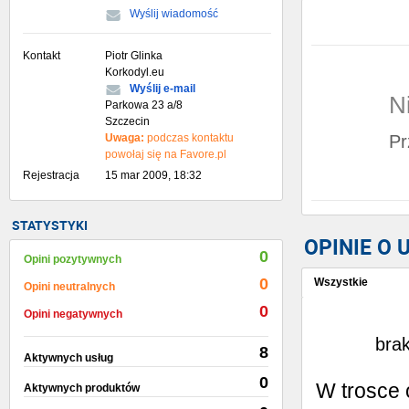
Wyślij wiadomość
Kontakt
Piotr Glinka
Korkodyl.eu
Wyślij e-mail
N
Parkowa 23 a/8
Szczecin
Uwaga:
podczas kontaktu
Pr
powołaj się na Favore.pl
Rejestracja
15 mar 2009, 18:32
STATYSTYKI
OPINIE O
0
Opini pozytywnych
0
Wszystkie
Opini neutralnych
0
Wystaw opinię
Opini negatywnych
brak
8
Aktywnych usług
0
W trosce 
Aktywnych produktów