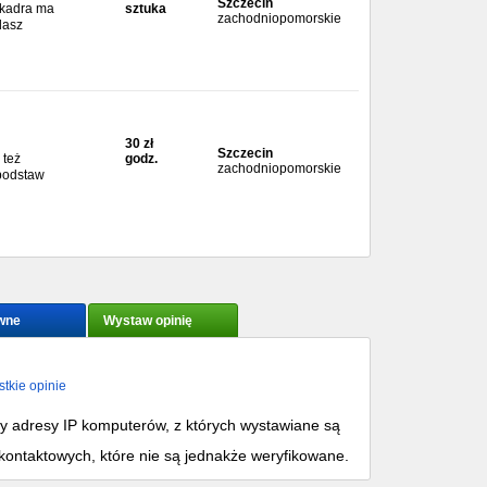
Szczecin
a kadra ma
sztuka
zachodniopomorskie
dasz
30 zł
Szczecin
 też
godz.
zachodniopomorskie
podstaw
wne
Wystaw opinię
tkie opinie
my adresy IP komputerów, z których wystawiane są
kontaktowych, które nie są jednakże weryfikowane.