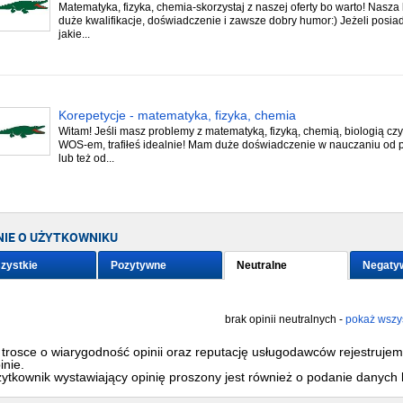
Matematyka, fizyka, chemia-skorzystaj z naszej oferty bo warto! Nasz
duże kwalifikacje, doświadczenie i zawsze dobry humor:) Jeżeli posia
jakie...
Korepetycje - matematyka, fizyka, chemia
Witam! Jeśli masz problemy z matematyką, fizyką, chemią, biologią czy
WOS-em, trafiłeś idealnie! Mam duże doświadczenie w nauczaniu od 
lub też od...
NIE O UŻYTKOWNIKU
zystkie
Pozytywne
Neutralne
Negaty
brak opinii neutralnych -
pokaż wszys
trosce o wiarygodność opinii oraz reputację usługodawców rejestruje
inie.
ytkownik wystawiający opinię proszony jest również o podanie danych 