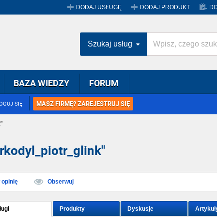
DODAJ USŁUGĘ
DODAJ PRODUKT
DO
Szukaj usług
BAZA WIEDZY
FORUM
MASZ FIRMĘ? ZAREJESTRUJ SIĘ
OGUJ SIĘ
"
kodyl_piotr_glink"
opinię
Obserwuj
ługi
Produkty
Dyskusje
Artykuł