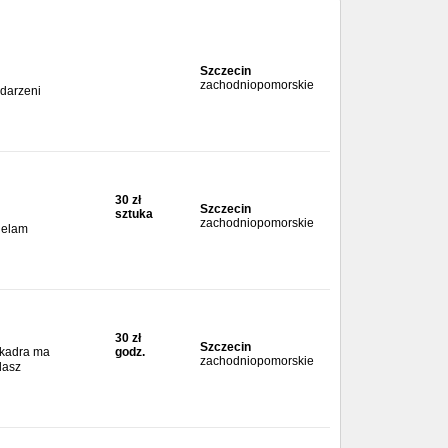
Szczecin
zachodniopomorskie
bdarzeni
30 zł
Szczecin
sztuka
zachodniopomorskie
zielam
30 zł
Szczecin
a kadra ma
godz.
zachodniopomorskie
dasz