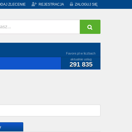
DAJ ZLECENIE
REJESTRACJA
ZALOGUJ SIĘ
Favore.pl w liczbach
aktualnie usług
291 835
y