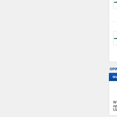
OPI
Ws
W 
op
Uż