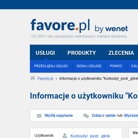
Od 2007 roku sprawdzeni wykonawcy i najlepsi dostawcy
USŁUGI
PRODUKTY
ZLECENIA
PRZEGLĄDAJ USŁUGI
DODAJ USŁUGĘ
POMOC
ZAL
Favore.pl
›
Informacje o użytkowniku "Korkodyl_piotr_glink
Informacje o użytkowniku "Kor
Wyślij zapytanie
Zobacz opinie
lub
Wystaw 
Us
Użytkownik
Korkodyl_piotr_glink