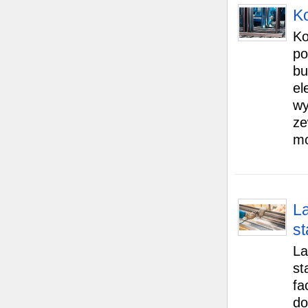
Ko
Ko
po
bu
el
wy
ze
mo
La
s
La
st
fa
do