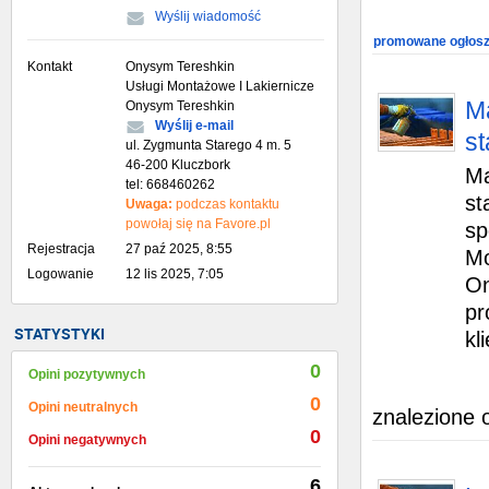
Wyślij wiadomość
promowane ogłosz
Kontakt
Onysym Tereshkin
Usługi Montażowe I Lakiernicze
Ma
Onysym Tereshkin
Wyślij e-mail
s
ul. Zygmunta Starego 4 m. 5
46-200 Kluczbork
Ma
tel: 668460262
st
Uwaga:
podczas kontaktu
powołaj się na Favore.pl
sp
Rejestracja
27 paź 2025, 8:55
Mo
Logowanie
12 lis 2025, 7:05
On
pr
STATYSTYKI
kl
0
Opini pozytywnych
0
Opini neutralnych
znalezione 
0
Opini negatywnych
6