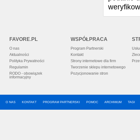
weryfiko
FAVORE.PL
WSPÓŁPRACA
ST
O nas
Program Partnerski
Usłu
Aktualności
Kontakt
Zlec
Polityka Prywatności
Strony internetowe dla firm
Prze
Regulamin
Tworzenie sklepu internetowego
RODO - obowiązek
Pozycjonowanie stron
informacyjny
O NAS
KONTAKT
PROGRAM PARTNERSKI
POMOC
ARCHIWUM
TAGI