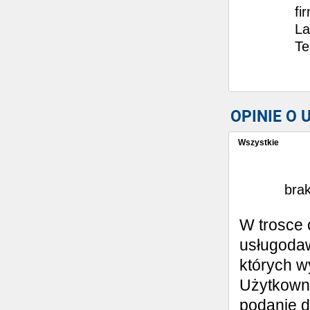
fi
La
Te
OPINIE O
Wszystkie
Wystaw opinię
brak
W trosce 
usługodaw
których w
Użytkowni
podanie d