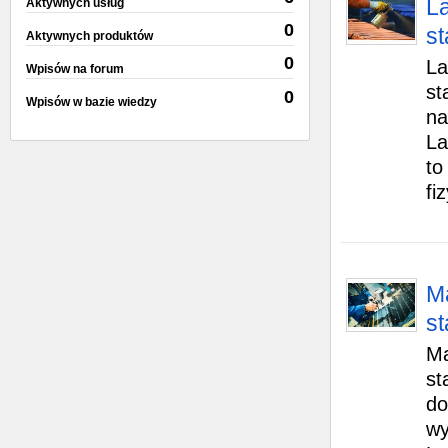
L
Aktywnych usług
0
s
Aktywnych produktów
0
La
Wpisów na forum
st
0
Wpisów w bazie wiedzy
na
La
to
fiz
M
s
Ma
st
do
wy