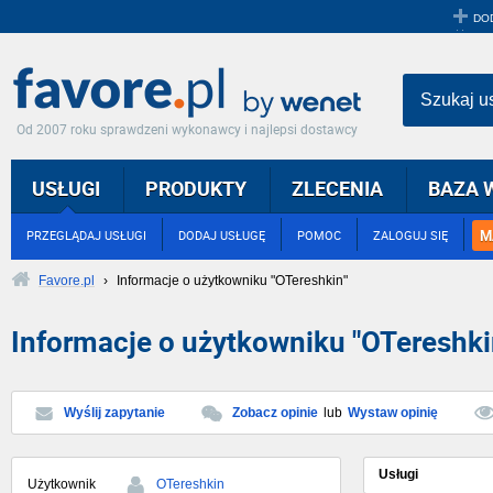
DO
Szukaj u
Od 2007 roku sprawdzeni wykonawcy i najlepsi dostawcy
USŁUGI
PRODUKTY
ZLECENIA
BAZA 
M
PRZEGLĄDAJ USŁUGI
DODAJ USŁUGĘ
POMOC
ZALOGUJ SIĘ
Favore.pl
›
Informacje o użytkowniku "OTereshkin"
Informacje o użytkowniku "OTereshki
Wyślij zapytanie
Zobacz opinie
lub
Wystaw opinię
Usługi
Użytkownik
OTereshkin