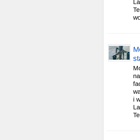
La
Te
wo
Mo
s
Mo
na
fa
wa
i 
La
Te