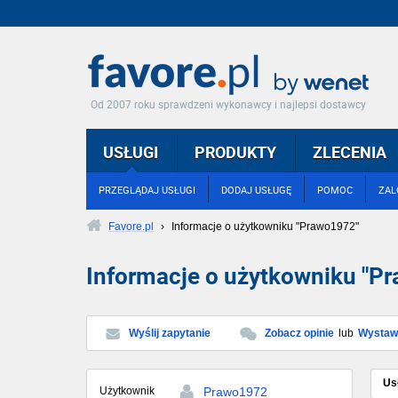
Od 2007 roku sprawdzeni wykonawcy i najlepsi dostawcy
USŁUGI
PRODUKTY
ZLECENIA
PRZEGLĄDAJ USŁUGI
DODAJ USŁUGĘ
POMOC
ZAL
Favore.pl
›
Informacje o użytkowniku "Prawo1972"
Informacje o użytkowniku "P
Wyślij zapytanie
Zobacz opinie
lub
Wystaw 
Us
Użytkownik
Prawo1972