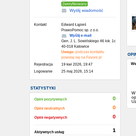
Zweryfikowany
Wyślij wiadomość
Kontakt
Edward Łąpieś
PrawoPomoc sp. z o.o.
Wyślij e-mail
Gen. J. L. Sowińskiego 46 lok. 1c
40-018 Katowice
Uwaga:
podczas kontaktu
OPI
powołaj się na Favore.pl
Ws
Rejestracja
19 kwi 2026, 19:47
Logowanie
25 maj 2026, 15:14
STATYSTYKI
W 
op
0
Opini pozytywnych
Uż
0
Opini neutralnych
0
Opini negatywnych
1
Aktywnych usług