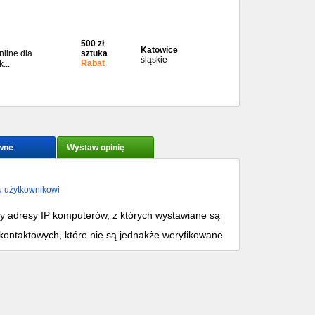
500 zł
Katowice
nline dla
sztuka
śląskie
Rabat
...
wne
Wystaw opinię
u użytkownikowi
my adresy IP komputerów, z których wystawiane są
kontaktowych, które nie są jednakże weryfikowane.