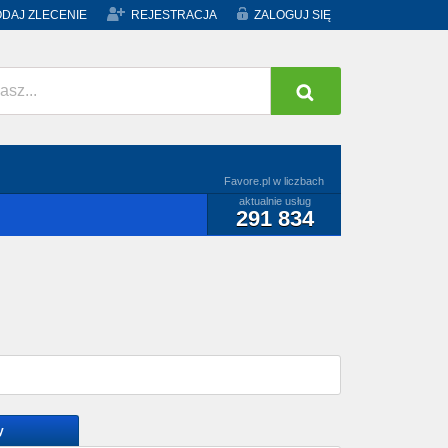
DAJ ZLECENIE
REJESTRACJA
ZALOGUJ SIĘ
Favore.pl w liczbach
aktualnie usług
291 834
y