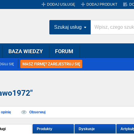
DODAJ USŁUGĘ
DODAJ PRODUKT
DO
Szukaj usług
BAZA WIEDZY
FORUM
MASZ FIRMĘ? ZAREJESTRUJ SIĘ
OGUJ SIĘ
rawo1972"
opinię
Obserwuj
ługi
Produkty
Dyskusje
Artykuł