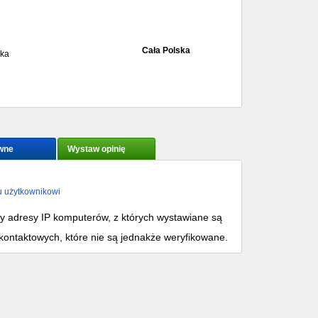
Cała Polska
cka
wne
Wystaw opinię
u użytkownikowi
my adresy IP komputerów, z których wystawiane są
kontaktowych, które nie są jednakże weryfikowane.