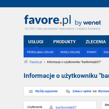
Od 2007 roku sprawdzeni wykonawcy i najlepsi dostawcy
USŁUGI
PRODUKTY
ZLECENIA
PRZEGLĄDAJ USŁUGI
DODAJ USŁUGĘ
POMOC
ZAL
Favore.pl
›
Informacje o użytkowniku "bartlomiejb57"
Informacje o użytkowniku "ba
Wyślij zapytanie
Zobacz opinie
lub
Wystaw 
Us
Użytkownik
bartlomiejb57