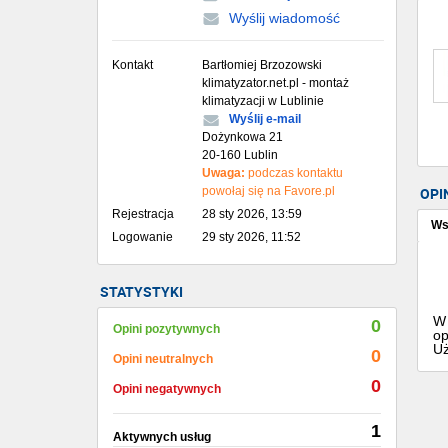
Wyślij wiadomość
Kontakt
Bartłomiej Brzozowski
klimatyzator.net.pl - montaż
klimatyzacji w Lublinie
Wyślij e-mail
Dożynkowa 21
20-160 Lublin
Uwaga:
podczas kontaktu
powołaj się na Favore.pl
OPI
Rejestracja
28 sty 2026, 13:59
Ws
Logowanie
29 sty 2026, 11:52
STATYSTYKI
W 
0
Opini pozytywnych
op
Uż
0
Opini neutralnych
0
Opini negatywnych
1
Aktywnych usług