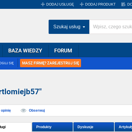
DODAJ USŁUGĘ
DODAJ PRODUKT
DO
Szukaj usług
BAZA WIEDZY
FORUM
MASZ FIRMĘ? ZAREJESTRUJ SIĘ
OGUJ SIĘ
rtlomiejb57"
opinię
Obserwuj
ługi
Produkty
Dyskusje
Artykuł