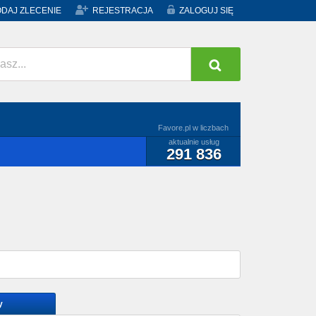
DAJ ZLECENIE
REJESTRACJA
ZALOGUJ SIĘ
Favore.pl w liczbach
aktualnie usług
291 836
y