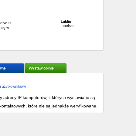
Lublin
serwis i
lubelskie
 się w
wne
Wystaw opinię
u użytkownikowi
my adresy IP komputerów, z których wystawiane są
kontaktowych, które nie są jednakże weryfikowane.