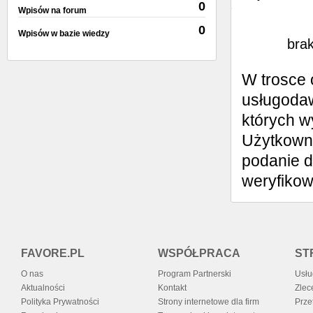
0
Wpisów na forum
Wystaw opinię
0
Wpisów w bazie wiedzy
brak
W trosce 
usługodaw
których w
Użytkowni
podanie d
weryfiko
FAVORE.PL
WSPÓŁPRACA
ST
O nas
Program Partnerski
Usłu
Aktualności
Kontakt
Zlec
Polityka Prywatności
Strony internetowe dla firm
Prze