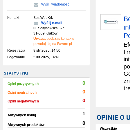
Wyślij wiadomość
Be
Kontakt
BestWebKrk
Wyślij e-mail
in
ul. Sołtysowska 37c
31-589 Kraków
P
Uwaga:
podczas kontaktu
Ef
powołaj się na Favore.pl
Rejestracja
8 sty 2025, 14:50
fi
Logowanie
5 lut 2025, 14:41
in
po
STATYSTYKI
Go
zn
0
Opini pozytywnych
tr
0
Opini neutralnych
0
Opini negatywnych
1
OPINIE O
Aktywnych usług
0
Aktywnych produktów
Wszystkie