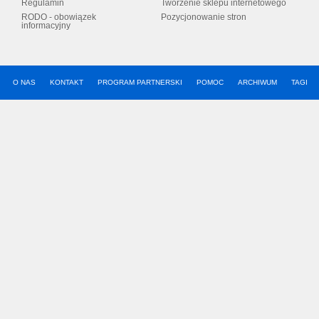
Regulamin
Tworzenie sklepu internetowego
RODO - obowiązek
Pozycjonowanie stron
informacyjny
O NAS
KONTAKT
PROGRAM PARTNERSKI
POMOC
ARCHIWUM
TAGI