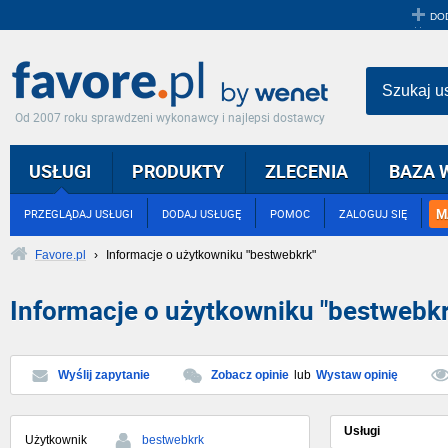
DO
Szukaj u
Od 2007 roku sprawdzeni wykonawcy i najlepsi dostawcy
USŁUGI
PRODUKTY
ZLECENIA
BAZA 
M
PRZEGLĄDAJ USŁUGI
DODAJ USŁUGĘ
POMOC
ZALOGUJ SIĘ
Favore.pl
›
Informacje o użytkowniku "bestwebkrk"
Informacje o użytkowniku "bestwebkr
Wyślij zapytanie
Zobacz opinie
lub
Wystaw opinię
Usługi
Użytkownik
bestwebkrk