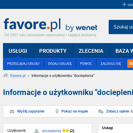
DO
Szukaj u
Od 2007 roku sprawdzeni wykonawcy i najlepsi dostawcy
USŁUGI
PRODUKTY
ZLECENIA
BAZA 
M
PRZEGLĄDAJ USŁUGI
DODAJ USŁUGĘ
POMOC
ZALOGUJ SIĘ
Favore.pl
›
Informacje o użytkowniku "docieplenia"
Informacje o użytkowniku "dociepleni
Wyślij zapytanie
Pokaż na mapie
Zobacz opinie
l
Usługi
Użytkownik
(2)
docieplenia