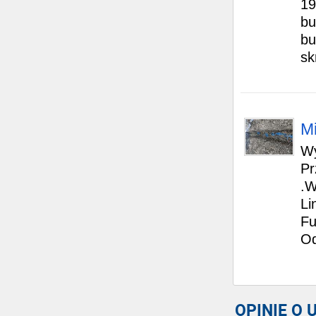
19
bu
bu
sk
Mi
Wy
Pr
.W
Li
Fu
Od
OPINIE O