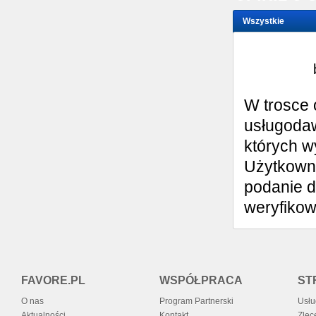
Wszystkie
Wystaw opinię
W trosce 
usługodaw
których w
Użytkowni
podanie d
weryfiko
FAVORE.PL
WSPÓŁPRACA
ST
O nas
Program Partnerski
Usłu
Aktualności
Kontakt
Zlec