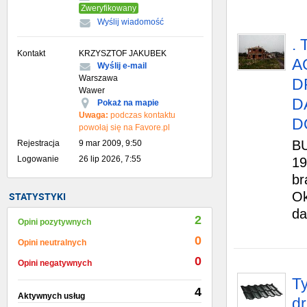
Zweryfikowany
Wyślij wiadomość
.
Kontakt
KRZYSZTOF JAKUBEK
A
Wyślij e-mail
Warszawa
D
Wawer
D
Pokaż na mapie
Uwaga:
podczas kontaktu
D
powołaj się na Favore.pl
B
Rejestracja
9 mar 2009, 9:50
Logowanie
26 lip 2026, 7:55
19
b
Ok
STATYSTYKI
da
2
Opini pozytywnych
0
Opini neutralnych
0
Opini negatywnych
T
4
Aktywnych usług
dr