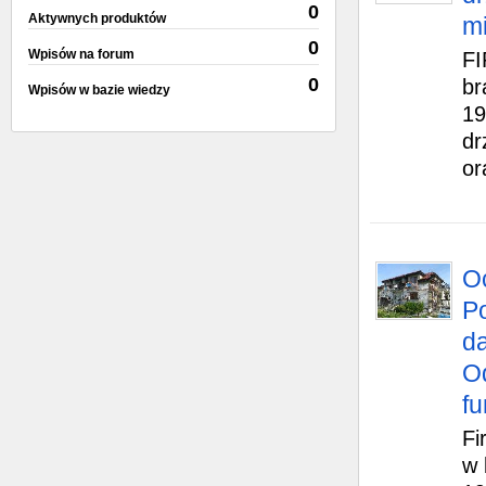
0
Aktywnych produktów
mi
0
Wpisów na forum
F
0
br
Wpisów w bazie wiedzy
19
dr
or
Oc
P
d
O
f
F
w 