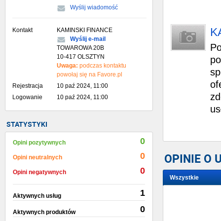
Wyślij wiadomość
K
Kontakt
KAMINSKI FINANCE
Wyślij e-mail
Po
TOWAROWA 20B
10-417 OLSZTYN
po
Uwaga:
podczas kontaktu
sp
powołaj się na Favore.pl
of
Rejestracja
10 paź 2024, 11:00
zd
Logowanie
10 paź 2024, 11:00
us
STATYSTYKI
0
Opini pozytywnych
0
OPINIE O
Opini neutralnych
0
Opini negatywnych
Wszystkie
1
Wystaw opinię
Aktywnych usług
0
Aktywnych produktów