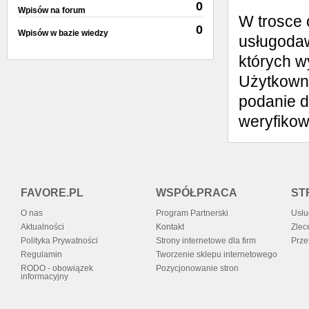
0
Wpisów na forum
W trosce 
0
Wpisów w bazie wiedzy
usługodaw
których w
Użytkowni
podanie d
weryfiko
FAVORE.PL
WSPÓŁPRACA
ST
O nas
Program Partnerski
Usłu
Aktualności
Kontakt
Zlec
Polityka Prywatności
Strony internetowe dla firm
Prze
Regulamin
Tworzenie sklepu internetowego
RODO - obowiązek
Pozycjonowanie stron
informacyjny