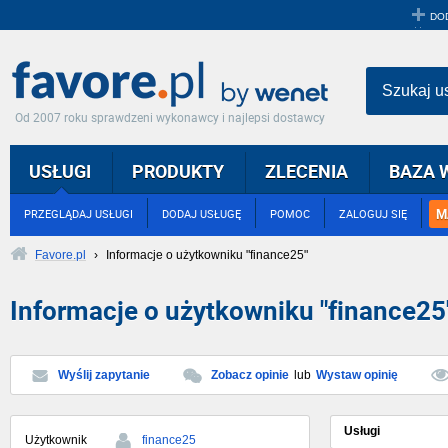
DO
Szukaj u
Od 2007 roku sprawdzeni wykonawcy i najlepsi dostawcy
USŁUGI
PRODUKTY
ZLECENIA
BAZA 
M
PRZEGLĄDAJ USŁUGI
DODAJ USŁUGĘ
POMOC
ZALOGUJ SIĘ
Favore.pl
›
Informacje o użytkowniku "finance25"
Informacje o użytkowniku "finance25
Wyślij zapytanie
Zobacz opinie
lub
Wystaw opinię
Usługi
Użytkownik
finance25