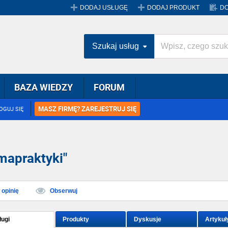
DODAJ USŁUGĘ
DODAJ PRODUKT
DO
Szukaj usług
BAZA WIEDZY
FORUM
MASZ FIRMĘ? ZAREJESTRUJ SIĘ
OGUJ SIĘ
mapraktyki"
opinię
Obserwuj
ługi
Produkty
Dyskusje
Artykuł