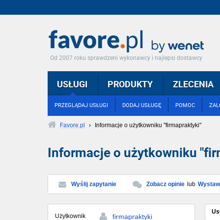
Od 2007 roku sprawdzeni wykonawcy i najlepsi dostawcy
USŁUGI
PRODUKTY
ZLECENIA
PRZEGLĄDAJ USŁUGI
DODAJ USŁUGĘ
POMOC
ZAL
Favore.pl
›
Informacje o użytkowniku "firmapraktyki"
Informacje o użytkowniku "fir
Wyślij zapytanie
Zobacz opinie
lub
Wystaw 
Us
Użytkownik
firmapraktyki