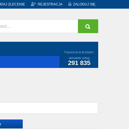
DAJ ZLECENIE
REJESTRACJA
ZALOGUJ SIĘ
Favore.pl w liczbach
aktualnie usług
291 835
y