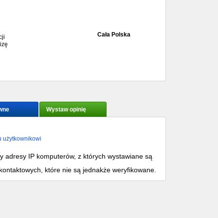
Cała Polska
ji
izę
wne
Wystaw opinię
u użytkownikowi
my adresy IP komputerów, z których wystawiane są
kontaktowych, które nie są jednakże weryfikowane.