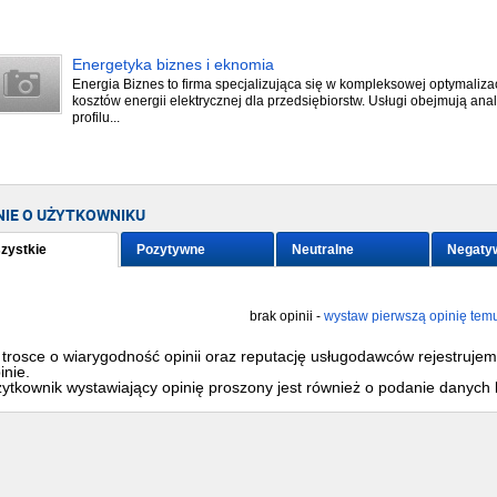
Energetyka biznes i eknomia
Energia Biznes to firma specjalizująca się w kompleksowej optymalizac
kosztów energii elektrycznej dla przedsiębiorstw. Usługi obejmują anal
profilu...
NIE O UŻYTKOWNIKU
zystkie
Pozytywne
Neutralne
Negaty
brak opinii -
wystaw pierwszą opinię tem
trosce o wiarygodność opinii oraz reputację usługodawców rejestruje
inie.
ytkownik wystawiający opinię proszony jest również o podanie danych 