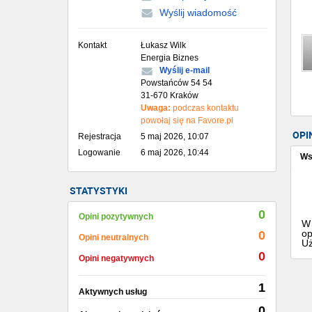
Wyślij wiadomość
Kontakt
Łukasz Wilk
Energia Biznes
Wyślij e-mail
Powstańców 54 54
31-670 Kraków
Uwaga:
podczas kontaktu
powołaj się na Favore.pl
OPI
Rejestracja
5 maj 2026, 10:07
Logowanie
6 maj 2026, 10:44
Ws
STATYSTYKI
0
Opini pozytywnych
W 
op
0
Opini neutralnych
Uż
0
Opini negatywnych
1
Aktywnych usług
0