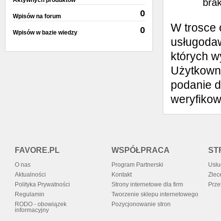
Aktywnych produktów
brak
0
Wpisów na forum
W trosce 
0
Wpisów w bazie wiedzy
usługodaw
których w
Użytkowni
podanie d
weryfiko
FAVORE.PL
WSPÓŁPRACA
ST
O nas
Program Partnerski
Usłu
Aktualności
Kontakt
Zlec
Polityka Prywatności
Strony internetowe dla firm
Prze
Regulamin
Tworzenie sklepu internetowego
RODO - obowiązek
Pozycjonowanie stron
informacyjny