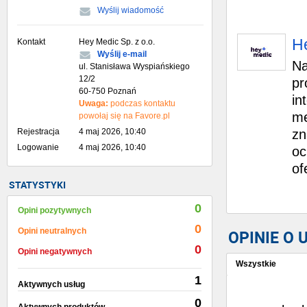
Wyślij wiadomość
He
Kontakt
Hey Medic Sp. z o.o.
Wyślij e-mail
Na
ul. Stanisława Wyspiańskiego
12/2
pr
60-750 Poznań
in
Uwaga:
podczas kontaktu
me
powołaj się na Favore.pl
Rejestracja
4 maj 2026, 10:40
zn
Logowanie
4 maj 2026, 10:40
oc
of
STATYSTYKI
0
Opini pozytywnych
0
Opini neutralnych
OPINIE O
0
Opini negatywnych
Wszystkie
1
Aktywnych usług
Wystaw opinię
0