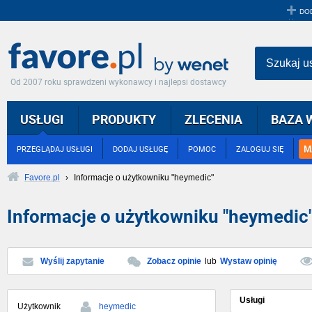
DO
Szukaj u
Od 2007 roku sprawdzeni wykonawcy i najlepsi dostawcy
USŁUGI
PRODUKTY
ZLECENIA
BAZA 
M
PRZEGLĄDAJ USŁUGI
DODAJ USŁUGĘ
POMOC
ZALOGUJ SIĘ
Favore.pl
›
Informacje o użytkowniku "heymedic"
Informacje o użytkowniku "heymedic
Wyślij zapytanie
Zobacz opinie
lub
Wystaw opinię
Usługi
Użytkownik
heymedic