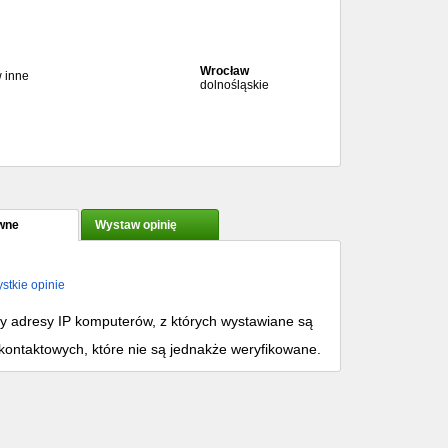
Wrocław
w inne
dolnośląskie
wne
Wystaw opinię
stkie opinie
my adresy IP komputerów, z których wystawiane są
kontaktowych, które nie są jednakże weryfikowane.