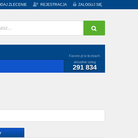
DAJ ZLECENIE
REJESTRACJA
ZALOGUJ SIĘ
Favore.pl w liczbach
aktualnie usług
291 834
y