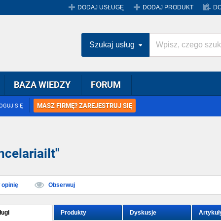
DODAJ USŁUGĘ
DODAJ PRODUKT
DO
Szukaj usług
BAZA WIEDZY
FORUM
MASZ FIRMĘ? ZAREJESTRUJ SIĘ
OGUJ SIĘ
celariailt"
opinię
Obserwuj
ługi
Produkty
Dyskusje
Artykuł