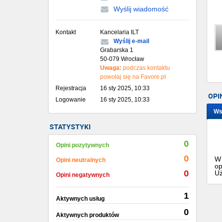
Wyślij wiadomość
Kontakt
Kancelaria ILT
Wyślij e-mail
Grabarska 1
50-079 Wrocław
Uwaga:
podczas kontaktu
powołaj się na Favore.pl
Rejestracja
16 sty 2025, 10:33
OPI
Logowanie
16 sty 2025, 10:33
Ws
STATYSTYKI
0
Opini pozytywnych
0
W 
Opini neutralnych
op
0
Uż
Opini negatywnych
1
Aktywnych usług
0
Aktywnych produktów