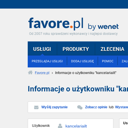
Od 2007 roku sprawdzeni wykonawcy i najlepsi dostawcy
USŁUGI
PRODUKTY
ZLECENIA
PRZEGLĄDAJ USŁUGI
DODAJ USŁUGĘ
POMOC
ZAL
Favore.pl
›
Informacje o użytkowniku "kancelariailt"
Informacje o użytkowniku "kan
Wyślij zapytanie
Zobacz opinie
lub
Wystaw 
Us
Użytkownik
kancelariailt