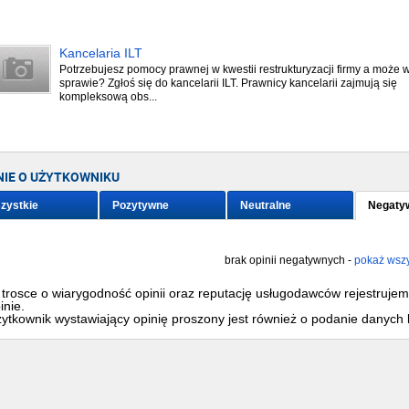
Kancelaria ILT
Potrzebujesz pomocy prawnej w kwestii restrukturyzacji firmy a może 
sprawie? Zgłoś się do kancelarii ILT. Prawnicy kancelarii zajmują się
kompleksową obs...
NIE O UŻYTKOWNIKU
zystkie
Pozytywne
Neutralne
Negaty
brak opinii negatywnych -
pokaż wszy
trosce o wiarygodność opinii oraz reputację usługodawców rejestruje
inie.
ytkownik wystawiający opinię proszony jest również o podanie danych 