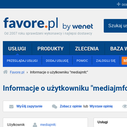
DO
Szukaj u
Od 2007 roku sprawdzeni wykonawcy i najlepsi dostawcy
USŁUGI
PRODUKTY
ZLECENIA
BAZA 
M
PRZEGLĄDAJ USŁUGI
DODAJ USŁUGĘ
POMOC
ZALOGUJ SIĘ
Favore.pl
›
Informacje o użytkowniku "mediajmfc"
Informacje o użytkowniku "mediajmf
Wyślij zapytanie
Zobacz opinie
lub
Wystaw opinię
Usługi
Użytkownik
mediajmfc