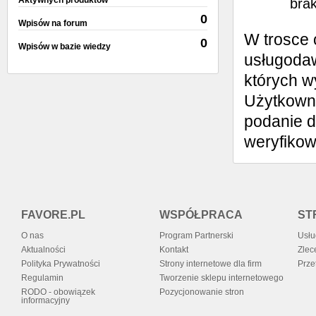
Aktywnych produktów
brak
0
Wpisów na forum
W trosce 
0
Wpisów w bazie wiedzy
usługodaw
których w
Użytkowni
podanie d
weryfiko
FAVORE.PL
WSPÓŁPRACA
ST
O nas
Program Partnerski
Usłu
Aktualności
Kontakt
Zlec
Polityka Prywatności
Strony internetowe dla firm
Prze
Regulamin
Tworzenie sklepu internetowego
RODO - obowiązek
Pozycjonowanie stron
informacyjny