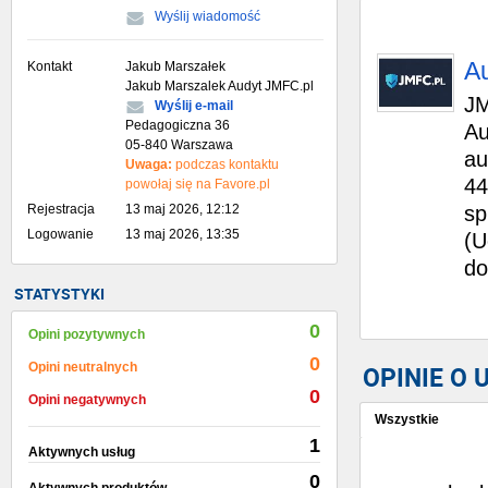
Wyślij wiadomość
A
Kontakt
Jakub Marszałek
Jakub Marszalek Audyt JMFC.pl
JM
Wyślij e-mail
Pedagogiczna 36
Au
05-840 Warszawa
au
Uwaga:
podczas kontaktu
44
powołaj się na Favore.pl
Rejestracja
13 maj 2026, 12:12
sp
Logowanie
13 maj 2026, 13:35
(U
do
STATYSTYKI
0
Opini pozytywnych
0
Opini neutralnych
OPINIE O
0
Opini negatywnych
Wszystkie
1
Aktywnych usług
Wystaw opinię
0