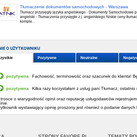
Tłumaczenie dokumentów samochodowych - Warszawa
Tłumacz przysięgły języka angielskiego - Dokumenty Samochodowe p
angielski - Tłumaczenia przysięgłe z j. angielskiego Niskie ceny tłuma
komple...
NIE O UŻYTKOWNIKU
zystkie
Pozytywne
Neutralne
Negaty
pozytywna
Fachowość, terminowość oraz szacunek do klienta! 
współpracę.
pozytywna
Kilka razy korzystałam z uslug pani Tłumacz, ostatni
dokumentów, w tym prywatnych. Tłumaczenia były wyk
trosce o wiarygodność opinii oraz reputację usługodawców rejestruje
Polecam wszystkim korzystanie z usług firmy tłumacz
inie.
ytkownik wystawiający opinię proszony jest również o podanie danych 
CA
STRONY FAVORE.PL
TEMATY P