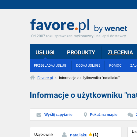
Od 2007 roku sprawdzeni wykonawcy i najlepsi dostawcy
USŁUGI
PRODUKTY
ZLECENIA
PRZEGLĄDAJ USŁUGI
DODAJ USŁUGĘ
POMOC
ZAL
Favore.pl
›
Informacje o użytkowniku "nataliaku"
Informacje o użytkowniku "nat
Wyślij zapytanie
Pokaż na mapie
Us
(1)
Użytkownik
nataliaku