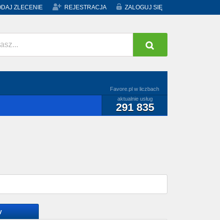
DAJ ZLECENIE
REJESTRACJA
ZALOGUJ SIĘ
Favore.pl w liczbach
aktualnie usług
291 835
y