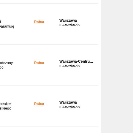
Warszawa
i
Rabat
mazowieckie
warantuję
Warszawa-Centru…
iadczony
Rabat
mazowieckie
ego
Warszawa
speaker.
Rabat
mazowieckie
elkiego