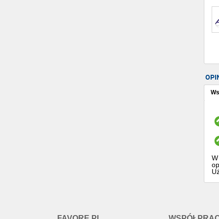
OPI
Ws
W 
op
Uż
FAVORE.PL
WSPÓŁPRA