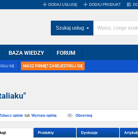
DODAJ USŁUGĘ
DODAJ PRODUKT
DO
Szukaj usług
BAZA WIEDZY
FORUM
MASZ FIRMĘ? ZAREJESTRUJ SIĘ
OGUJ SIĘ
aliaku"
Zobacz opinie
lub
Wystaw opinię
Obserwuj
ługi
Produkty
Dyskusje
Artykuł