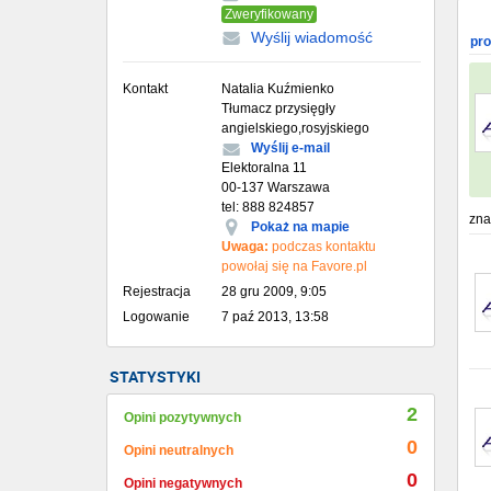
Zweryfikowany
Wyślij wiadomość
pr
Kontakt
Natalia Kuźmienko
Tłumacz przysięgły
angielskiego,rosyjskiego
Wyślij e-mail
Elektoralna 11
00-137 Warszawa
tel: 888 824857
zna
Pokaż na mapie
Uwaga:
podczas kontaktu
powołaj się na Favore.pl
Rejestracja
28 gru 2009, 9:05
Logowanie
7 paź 2013, 13:58
STATYSTYKI
2
Opini pozytywnych
0
Opini neutralnych
0
Opini negatywnych