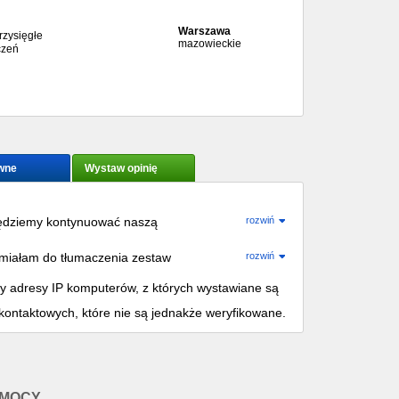
Warszawa
rzysięgłe
mazowieckie
czeń
wne
Wystaw opinię
Będziemy kontynuować naszą
rozwiń
o miałam do tłumaczenia zestaw
rozwiń
onane profesjonalnie i terminowo.
my adresy IP komputerów, z których wystawiane są
eniowej ATNK.
kontaktowych, które nie są jednakże weryfikowane.
OMOCY