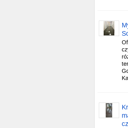
M
So
Of
cz
ró
te
Gd
Ka
Kr
m
c