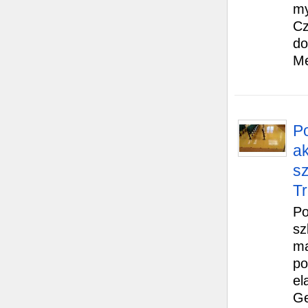
my
Cz
do
Me
Po
a
sz
Tr
Po
sz
ma
po
el
Ge