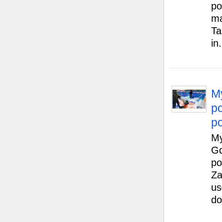
po
ma
Ta
in.
My
po
p
My
Gd
po
Za
us
do