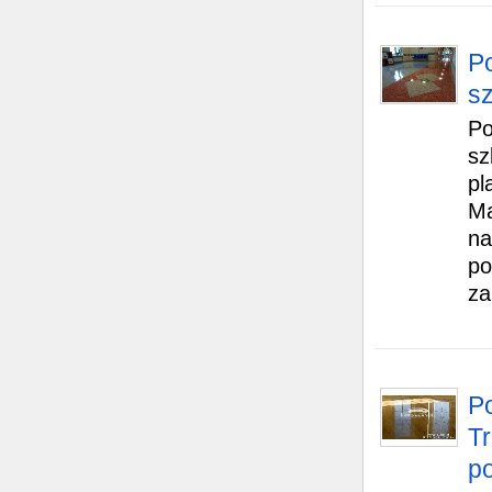
P
sz
Po
sz
pl
Ma
na
po
za
P
Tr
p