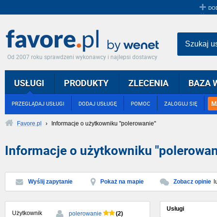
DO
Szukaj u
Od 2007 roku sprawdzeni wykonawcy i najlepsi dostawcy
USŁUGI
PRODUKTY
ZLECENIA
BAZA 
M
PRZEGLĄDAJ USŁUGI
DODAJ USŁUGĘ
POMOC
ZALOGUJ SIĘ
Favore.pl
›
Informacje o użytkowniku "polerowanie"
Informacje o użytkowniku "polerowan
Wyślij zapytanie
Pokaż na mapie
Zobacz opinie
l
Usługi
Użytkownik
(2)
polerowanie