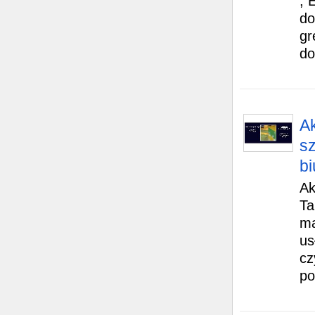
, 
do
gr
do
A
sz
bi
Ak
Ta
ma
us
cz
po