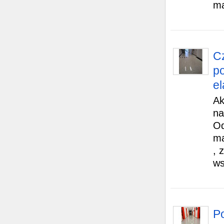
ma
C
po
e
Ak
na
Od
ma
, 
ws
Po