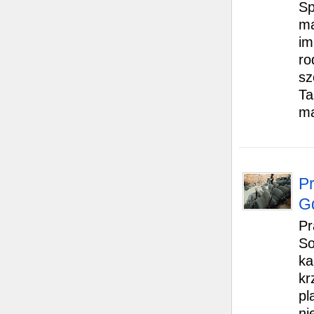
Sp
ma
im
ro
sz
Ta
ma
Pr
Gd
Pr
So
ka
kr
pl
ni