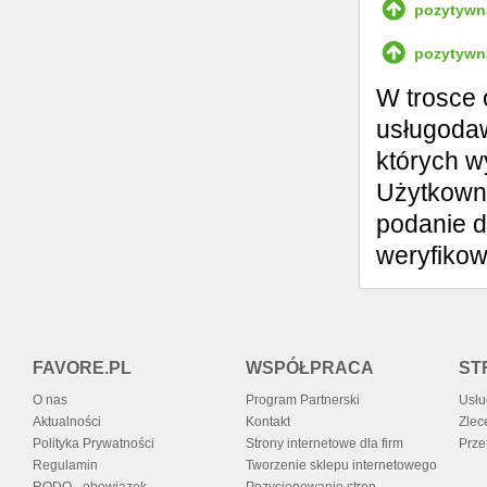
pozytywn
pozytywn
W trosce 
usługodaw
których w
Użytkowni
podanie d
weryfiko
FAVORE.PL
WSPÓŁPRACA
ST
O nas
Program Partnerski
Usłu
Aktualności
Kontakt
Zlec
Polityka Prywatności
Strony internetowe dla firm
Prze
Regulamin
Tworzenie sklepu internetowego