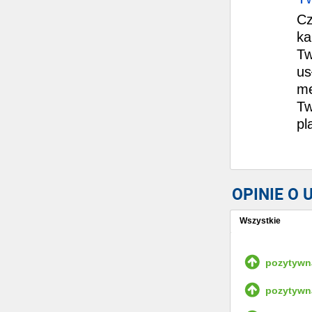
Cz
ka
Tw
us
me
Tw
pl
OPINIE O
Wszystkie
Wystaw opinię
pozytywn
pozytywn