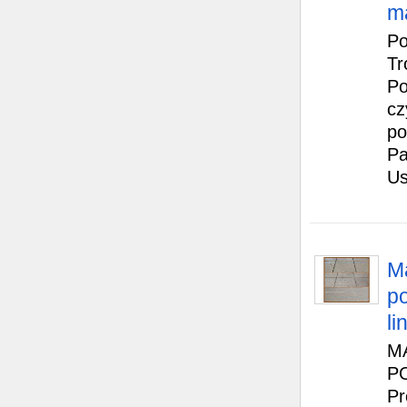
m
Po
Tr
Po
cz
po
Pa
Us
M
po
li
M
P
Pr