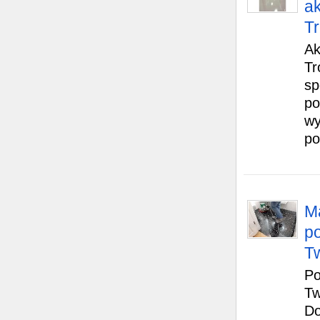
a
Tr
Ak
Tr
sp
po
wy
po
M
p
T
Po
Tw
Do