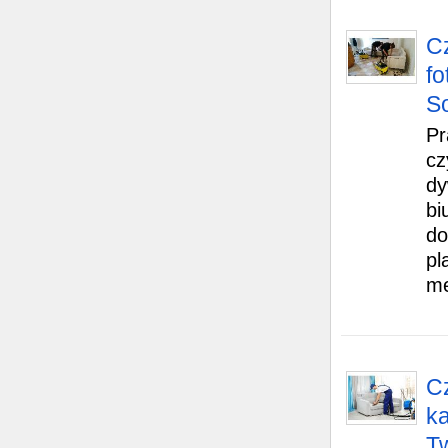
C
fo
So
Pr
cz
dy
bi
do
pl
me
Cz
ka
T