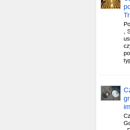
p
Tr
Po
, 
us
cz
po
ty
C
gr
i
Cz
Gd