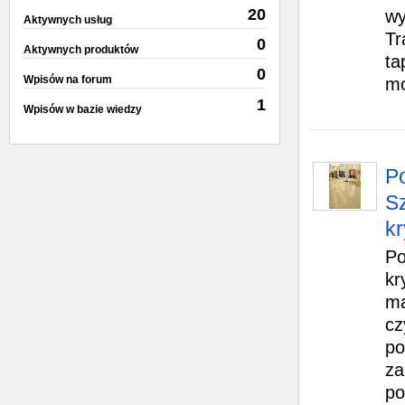
20
wy
Aktywnych usług
Tr
0
Aktywnych produktów
ta
0
Wpisów na forum
mo
1
Wpisów w bazie wiedzy
P
Sz
kr
Po
kr
ma
cz
po
za
po