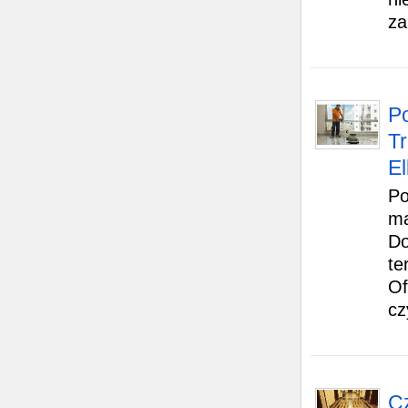
za
P
Tr
El
Po
ma
Do
te
Of
cz
C