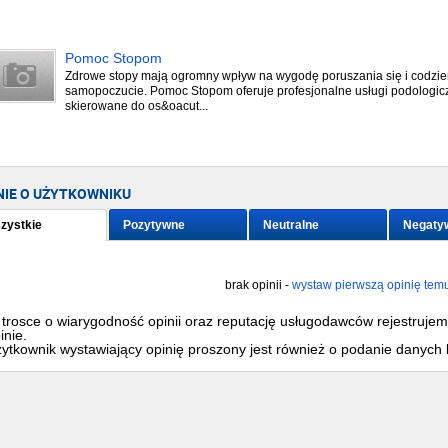
Pomoc Stopom
Zdrowe stopy mają ogromny wpływ na wygodę poruszania się i codzi
samopoczucie. Pomoc Stopom oferuje profesjonalne usługi podologic
skierowane do os&oacut...
NIE O UŻYTKOWNIKU
zystkie
Pozytywne
Neutralne
Negaty
brak opinii -
wystaw pierwszą opinię tem
trosce o wiarygodność opinii oraz reputację usługodawców rejestruje
inie.
ytkownik wystawiający opinię proszony jest również o podanie danych 