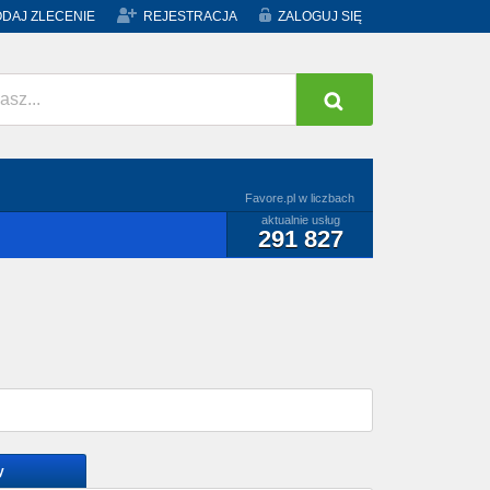
DAJ ZLECENIE
REJESTRACJA
ZALOGUJ SIĘ
Favore.pl w liczbach
aktualnie usług
291 827
y