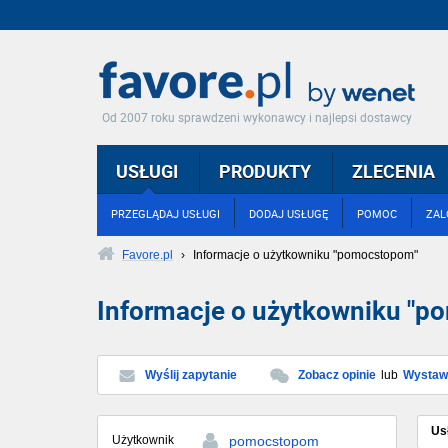
Od 2007 roku sprawdzeni wykonawcy i najlepsi dostawcy
USŁUGI
PRODUKTY
ZLECENIA
PRZEGLĄDAJ USŁUGI
DODAJ USŁUGĘ
POMOC
ZAL
Favore.pl
›
Informacje o użytkowniku "pomocstopom"
Informacje o użytkowniku "
Wyślij zapytanie
Zobacz opinie
lub
Wystaw 
Us
Użytkownik
pomocstopom