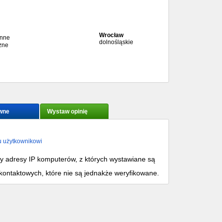
Wrocław
enne
dolnośląskie
zne
wne
Wystaw opinię
u użytkownikowi
my adresy IP komputerów, z których wystawiane są
kontaktowych, które nie są jednakże weryfikowane.