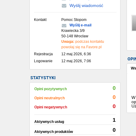
Wyślij wiadomość
Kontakt
Pomoc Stopom
Wyślij e-mail
Krawiecka 3/9
50-148 Wrocław
Uwaga:
podczas kontaktu
powołaj się na Favore.pl
Rejestracja
12 maj 2026, 6:36
OPI
Logowanie
12 maj 2026, 7:06
Ws
STATYSTYKI
0
Opini pozytywnych
0
W 
Opini neutralnych
op
0
Uż
Opini negatywnych
1
Aktywnych usług
0
Aktywnych produktów