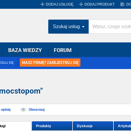
DODAJ USŁUGĘ
DODAJ PRODUKT
DO
Szukaj usług
BAZA WIEDZY
FORUM
MASZ FIRMĘ? ZAREJESTRUJ SIĘ
OGUJ SIĘ
pomocstopom"
opinię
Obserwuj
ługi
Produkty
Dyskusje
Artykuł