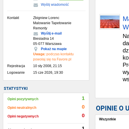
Wyślij wiadomość
M
Kontakt
Zbigniew Lorenc
Malowanie Tapetowanie
W
Remonty
Wyślij e-mail
Na
Biesiadna 14
da
05-077 Warszawa
Pokaż na mapie
dz
Uwaga:
podczas kontaktu
ko
powołaj się na Favore.pl
Pr
Rejestracja
10 sty 2008, 21:15
wy
Logowanie
15 cze 2026, 19:30
ws
STATYSTYKI
1
Opini pozytywnych
OPINIE O
0
Opini neutralnych
0
Opini negatywnych
Wszystkie
1
Wystaw opinię