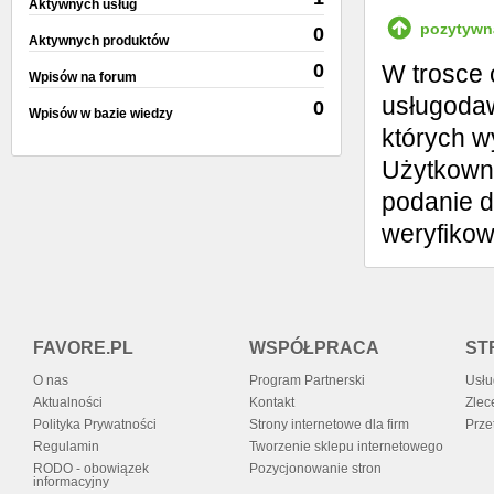
Aktywnych usług
pozytywn
0
Aktywnych produktów
W trosce 
0
Wpisów na forum
usługodaw
0
Wpisów w bazie wiedzy
których w
Użytkowni
podanie d
weryfiko
FAVORE.PL
WSPÓŁPRACA
ST
O nas
Program Partnerski
Usłu
Aktualności
Kontakt
Zlec
Polityka Prywatności
Strony internetowe dla firm
Prze
Regulamin
Tworzenie sklepu internetowego
RODO - obowiązek
Pozycjonowanie stron
informacyjny