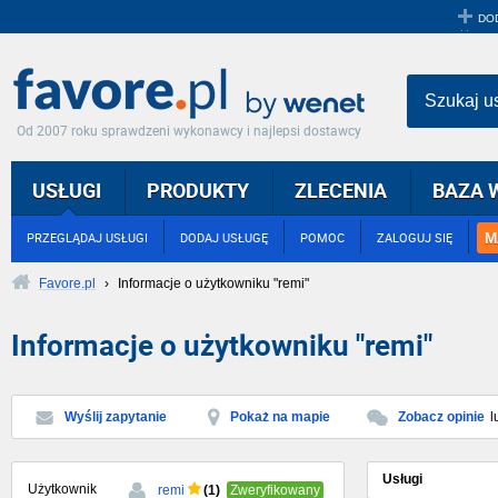
DO
Szukaj u
Od 2007 roku sprawdzeni wykonawcy i najlepsi dostawcy
USŁUGI
PRODUKTY
ZLECENIA
BAZA 
M
PRZEGLĄDAJ USŁUGI
DODAJ USŁUGĘ
POMOC
ZALOGUJ SIĘ
Favore.pl
›
Informacje o użytkowniku "remi"
Informacje o użytkowniku "remi"
Wyślij zapytanie
Pokaż na mapie
Zobacz opinie
l
Usługi
Użytkownik
(1)
remi
Zweryfikowany