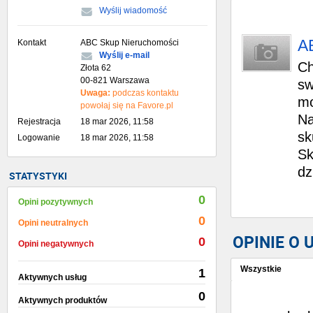
Wyślij wiadomość
A
Kontakt
ABC Skup Nieruchomości
Wyślij e-mail
Ch
Złota 62
00-821 Warszawa
sw
Uwaga:
podczas kontaktu
mo
powołaj się na Favore.pl
Na
Rejestracja
18 mar 2026, 11:58
sk
Logowanie
18 mar 2026, 11:58
Sk
dz
STATYSTYKI
0
Opini pozytywnych
0
Opini neutralnych
OPINIE O
0
Opini negatywnych
Wszystkie
1
Aktywnych usług
Wystaw opinię
0
Aktywnych produktów