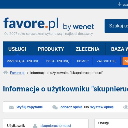
DO
Szukaj u
Od 2007 roku sprawdzeni wykonawcy i najlepsi dostawcy
USŁUGI
PRODUKTY
ZLECENIA
BAZA 
M
PRZEGLĄDAJ USŁUGI
DODAJ USŁUGĘ
POMOC
ZALOGUJ SIĘ
Favore.pl
›
Informacje o użytkowniku "skupnieruchomosci"
Informacje o użytkowniku "skupnier
Wyślij zapytanie
Zobacz opinie
lub
Wystaw opinię
Usługi
Użytkownik
skupnieruchomosci