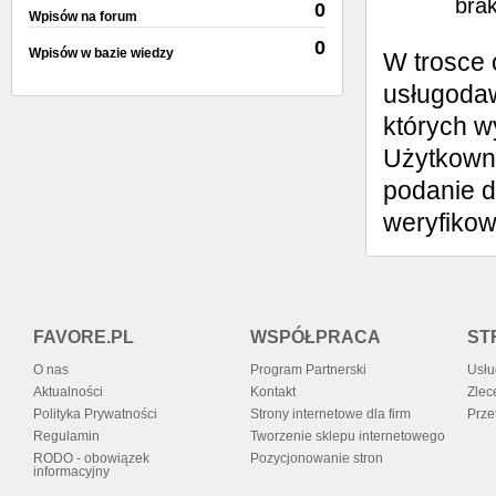
brak
0
Wpisów na forum
0
Wpisów w bazie wiedzy
W trosce 
usługodaw
których w
Użytkowni
podanie d
weryfiko
FAVORE.PL
WSPÓŁPRACA
ST
O nas
Program Partnerski
Usłu
Aktualności
Kontakt
Zlec
Polityka Prywatności
Strony internetowe dla firm
Prze
Regulamin
Tworzenie sklepu internetowego
RODO - obowiązek
Pozycjonowanie stron
informacyjny