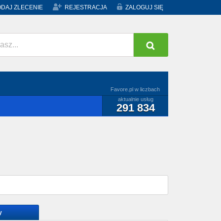
DAJ ZLECENIE
REJESTRACJA
ZALOGUJ SIĘ
Favore.pl w liczbach
aktualnie usług
291 834
y