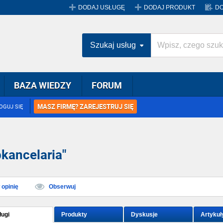
DODAJ USŁUGĘ
DODAJ PRODUKT
DO
Szukaj usług
BAZA WIEDZY
FORUM
MASZ FIRMĘ? ZAREJESTRUJ SIĘ
OGUJ SIĘ
kancelaria"
opinię
Obserwuj
ługi
Produkty
Dyskusje
Artykuł