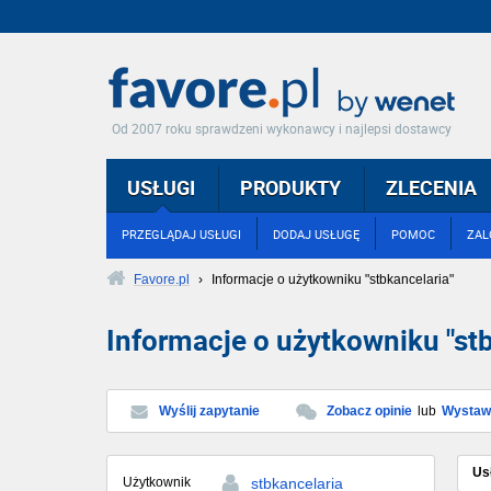
Od 2007 roku sprawdzeni wykonawcy i najlepsi dostawcy
USŁUGI
PRODUKTY
ZLECENIA
PRZEGLĄDAJ USŁUGI
DODAJ USŁUGĘ
POMOC
ZAL
Favore.pl
›
Informacje o użytkowniku "stbkancelaria"
Informacje o użytkowniku "stb
Wyślij zapytanie
Zobacz opinie
lub
Wystaw 
Us
Użytkownik
stbkancelaria