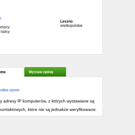
a,
Leszno
wielkopolskie
pomocy
 radcy
wne
Wystaw opinię
stkie opinie
my adresy IP komputerów, z których wystawiane są
kontaktowych, które nie są jednakże weryfikowane.