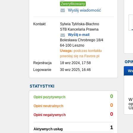
Zweryfikowany
Wyślij wiadomość
Kontakt
Sylwia Tylińska-Błachno
STB Kancelaria Prawna
Wyślij e-mail
Bolesława Chrobrego 18/4
64-100 Leszno
Uwaga:
podczas kontaktu
powołaj się na Favore.pl
OPI
Rejestracja
18 wrz 2024, 17:58
Logowanie
30 wrz 2025, 16:46
Ws
STATYSTYKI
0
Opini pozytywnych
W 
op
0
Opini neutralnych
Uż
0
Opini negatywnych
1
Aktywnych usług