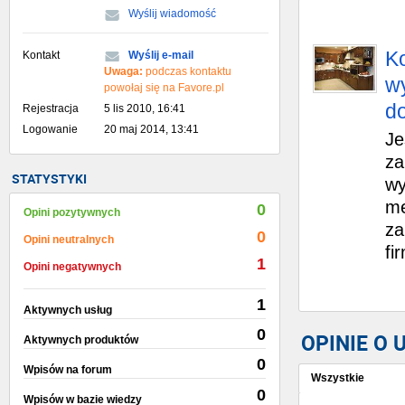
Wyślij wiadomość
K
Kontakt
Wyślij e-mail
Uwaga:
podczas kontaktu
w
powołaj się na Favore.pl
d
Rejestracja
5 lis 2010, 16:41
Logowanie
20 maj 2014, 13:41
Je
za
STATYSTYKI
wy
me
0
Opini pozytywnych
za
0
Opini neutralnych
fi
1
Opini negatywnych
1
Aktywnych usług
0
OPINIE O
Aktywnych produktów
0
Wpisów na forum
Wszystkie
0
Wpisów w bazie wiedzy