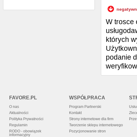
Wystaw opinię
negatywn
W trosce 
usługodaw
których w
Użytkowni
podanie d
weryfiko
FAVORE.PL
WSPÓŁPRACA
ST
O nas
Program Partnerski
Usłu
Aktualności
Kontakt
Zlec
Polityka Prywatności
Strony internetowe dla firm
Prze
Regulamin
Tworzenie sklepu internetowego
RODO - obowiązek
Pozycjonowanie stron
informacyjny