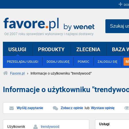
DO
Szukaj u
Od 2007 roku sprawdzeni wykonawcy i najlepsi dostawcy
USŁUGI
PRODUKTY
ZLECENIA
BAZA 
M
PRZEGLĄDAJ USŁUGI
DODAJ USŁUGĘ
POMOC
ZALOGUJ SIĘ
Favore.pl
›
Informacje o użytkowniku "trendywood"
Informacje o użytkowniku "trendywo
Wyślij zapytanie
Zobacz opinie
lub
Wystaw opinię
Usługi
Użytkownik
trendywood