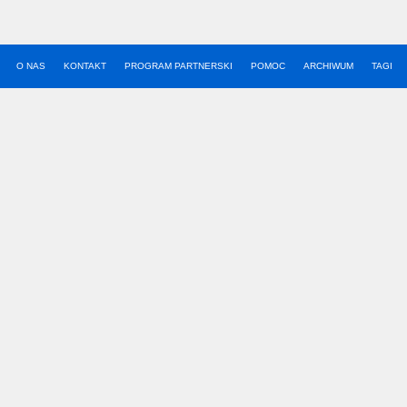
O NAS
KONTAKT
PROGRAM PARTNERSKI
POMOC
ARCHIWUM
TAGI