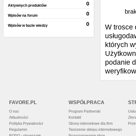
Wystaw opinię
0
Aktywnych produktów
brak
0
Wpisów na forum
0
W trosce 
Wpisów w bazie wiedzy
usługodaw
których w
Użytkowni
podanie d
weryfiko
FAVORE.PL
WSPÓŁPRACA
ST
O nas
Program Partnerski
Usłu
Aktualności
Kontakt
Zlec
Polityka Prywatności
Strony internetowe dla firm
Prze
Regulamin
Tworzenie sklepu internetowego
RODO - obowiązek
Pozycjonowanie stron