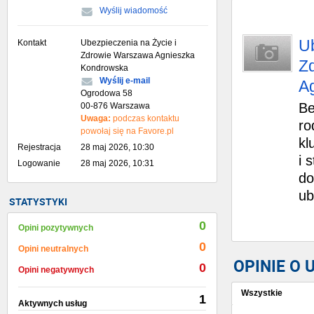
Wyślij wiadomość
Ub
Kontakt
Ubezpieczenia na Życie i
Zdrowie Warszawa Agnieszka
Z
Kondrowska
Wyślij e-mail
A
Ogrodowa 58
Be
00-876 Warszawa
Uwaga:
podczas kontaktu
ro
powołaj się na Favore.pl
kl
Rejestracja
28 maj 2026, 10:30
i 
Logowanie
28 maj 2026, 10:31
do
ub
STATYSTYKI
0
Opini pozytywnych
0
Opini neutralnych
OPINIE O
0
Opini negatywnych
Wszystkie
1
Aktywnych usług