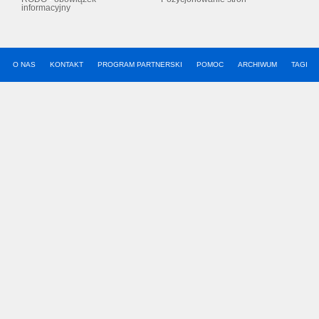
informacyjny
O NAS
KONTAKT
PROGRAM PARTNERSKI
POMOC
ARCHIWUM
TAGI