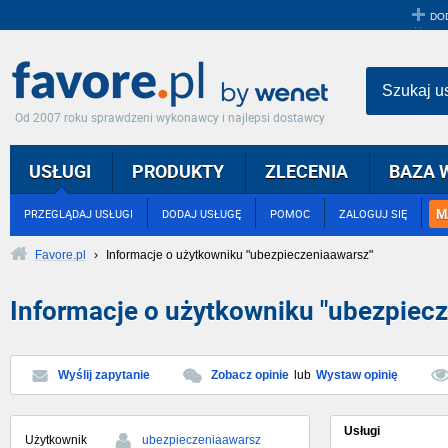
DO
Szukaj u
Od 2007 roku sprawdzeni wykonawcy i najlepsi dostawcy
USŁUGI
PRODUKTY
ZLECENIA
BAZA 
M
PRZEGLĄDAJ USŁUGI
DODAJ USŁUGĘ
POMOC
ZALOGUJ SIĘ
Favore.pl
›
Informacje o użytkowniku "ubezpieczeniaawarsz"
Informacje o użytkowniku "ubezpiec
Wyślij zapytanie
Zobacz opinie
lub
Wystaw opinię
Usługi
Użytkownik
ubezpieczeniaawarsz