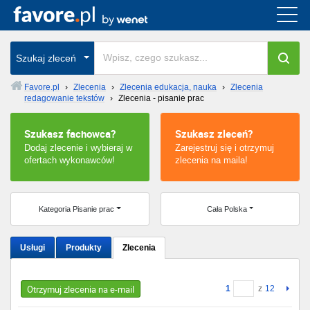
Cała Polska
Szukaj zleceń
wszystkie w całym kraju
Favore.pl
›
Zlecenia
›
Zlecenia edukacja, nauka
›
Zlecenia
redagowanie tekstów
›
Zlecenia - pisanie prac
Szukasz fachowca?
Szukasz zleceń?
Dodaj zlecenie i wybieraj w
Zarejestruj się i otrzymuj
ofertach wykonawców!
zlecenia na maila!
Kategoria Pisanie prac
Cała Polska
Usługi
Produkty
Zlecenia
Otrzymuj zlecenia na e-mail
1
z
12