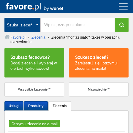
Cała Polska
Szukaj zleceń
wszystkie w całym kraju
Favore.pl
›
Zlecenia
›
Zlecenia "montaż siatki" (także w opisach),
mazowieckie
Szukasz fachowca?
Szukasz zleceń?
Dodaj zlecenie i wybieraj w
Zarejestruj się i otrzymuj
ofertach wykonawców!
zlecenia na maila!
Wszystkie kategorie
Mazowieckie
Usługi
Produkty
Zlecenia
Otrzymuj zlecenia na e-mail