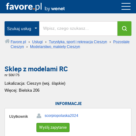
Szukaj usług
Favore.pl
›
Usługi
›
Turystyka, sport i rekreacja Cieszyn
›
Pozostałe
Cieszyn
›
Modelarstwo, makiety Cieszyn
Sklep z modelami RC
nr 506175
Lokalizacja: Cieszyn (woj. śląskie)
Więcej: Bielska 206
INFORMACJE
scorpiopolaska2024
Użytkownik
Wyślij zapytanie