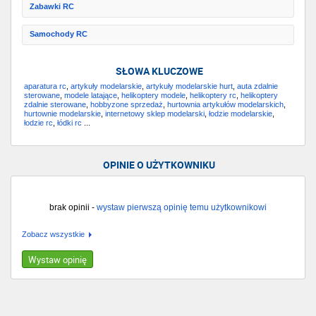
Zabawki RC
Samochody RC
SŁOWA KLUCZOWE
aparatura rc
,
artykuły modelarskie
,
artykuły modelarskie hurt
,
auta zdalnie
sterowane
,
modele latające
,
helikoptery modele
,
helikoptery rc
,
helikoptery
zdalnie sterowane
,
hobbyzone sprzedaż
,
hurtownia artykułów modelarskich
,
hurtownie modelarskie
,
internetowy sklep modelarski
,
łodzie modelarskie
,
łodzie rc
,
łódki rc
...
OPINIE O UŻYTKOWNIKU
brak opinii -
wystaw pierwszą opinię temu użytkownikowi
Zobacz wszystkie
Wystaw opinię