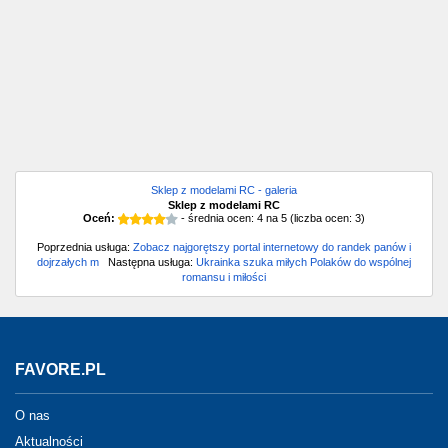
Sklep z modelami RC - galeria
Sklep z modelami RC
Oceń:
- średnia ocen:
4
na
5
(liczba ocen:
3
)
Poprzednia usługa:
Zobacz najgorętszy portal internetowy do randek panów i
dojrzałych m
Następna usługa:
Ukrainka szuka miłych Polaków do wspólnej
romansu i miłości
FAVORE.PL
O nas
Aktualności