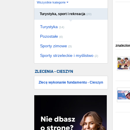
Wszystkie kategorie
Turystyka, sport i rekreacja
(20)
Turystyka
(14)
Pozostałe
(4)
Sporty zimowe
znalezio
(3)
Sporty strzeleckie i myślistwo
(2)
ZLECENIA - CIESZYN
Zlecę wykonanie fundamentu - Cieszyn