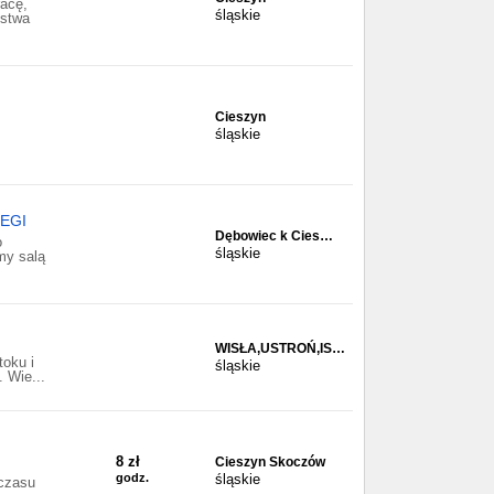
acę,
śląskie
ństwa
Cieszyn
śląskie
EGI
Dębowiec k Cies…
o
śląskie
my salą
WISŁA,USTROŃ,IS…
toku i
śląskie
 Wie...
8 zł
Cieszyn Skoczów
godz.
śląskie
czasu