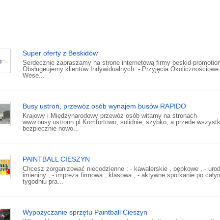
Super oferty z Beskidów
Serdecznie zapraszamy na strone internetową firmy beskid-promotion
Obsługeujemy klientów Indywidualnych: - Przyjęcia Okolicznościowe
Wese...
Busy ustroń, przewóz osób wynajem busów RAPIDO
Krajowy i Międzynarodowy przewóz osób witamy na stronach
www.busy.ustronn.pl Komfortowo, solidnie, szybko, a przede wszyst
bezpiecznie nowo...
PAINTBALL CIESZYN
Chcesz zorganizować niecodzienne : - kawalerskie , pępkowe , - urod
imieniny , - impreza firmowa , klasowa , - aktywne spotkanie po cały
tygodniu pra...
Wypożyczanie sprzętu Paintball Cieszyn