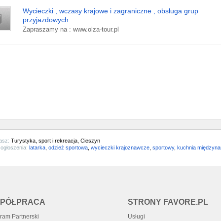
Wycieczki , wczasy krajowe i zagraniczne , obsługa grup
przyjazdowych
Zapraszamy na : www.olza-tour.pl
asz:
Turystyka, sport i rekreacja, Cieszyn
ogłoszenia:
latarka
,
odzież sportowa
,
wycieczki krajoznawcze
,
sportowy
,
kuchnia międzyn
PÓŁPRACA
STRONY FAVORE.PL
ram Partnerski
Usługi