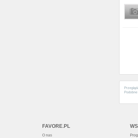
Przegląd
Podobne 
FAVORE.PL
WS
O nas
Prog