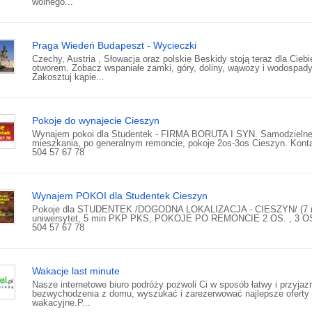
wolnego...
Praga Wiedeń Budapeszt - Wycieczki
Czechy, Austria , Słowacja oraz polskie Beskidy stoją teraz dla Ciebi
otworem. Zobacz wspaniałe zamki, góry, doliny, wąwozy i wodospady
Zakosztuj kąpie...
Pokoje do wynajecie Cieszyn
Wynajem pokoi dla Studentek - FIRMA BORUTA I SYN. Samodzieln
mieszkania, po generalnym remoncie, pokoje 2os-3os Cieszyn. Konta
504 57 67 78
Wynajem POKOI dla Studentek Cieszyn
Pokoje dla STUDENTEK /DOGODNA LOKALIZACJA - CIESZYN/ (7 
uniwersytet, 5 min PKP PKS, POKOJE PO REMONCIE 2 OS. , 3 OS.
504 57 67 78
Wakacje last minute
Nasze internetowe biuro podróży pozwoli Ci w sposób łatwy i przyjaz
bezwychodzenia z domu, wyszukać i zarezerwować najlepsze oferty
wakacyjne.P...