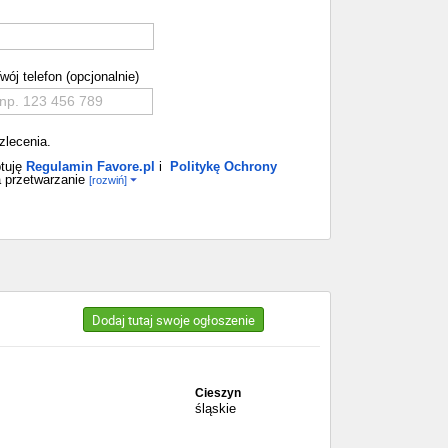
wój telefon (opcjonalnie)
zlecenia.
tuję
Regulamin Favore.pl
i
Politykę Ochrony
 przetwarzanie
[rozwiń]
Dodaj tutaj swoje ogłoszenie
Cieszyn
śląskie