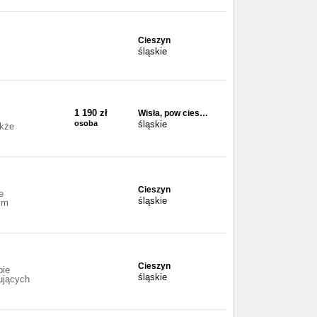
Cieszyn
,
śląskie
1 190 zł
Wisła, pow cies…
osoba
śląskie
akże
Cieszyn
e
śląskie
tym
Cieszyn
pie
śląskie
ujących