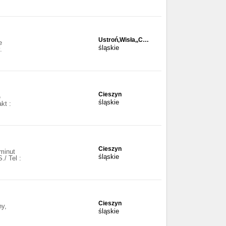
Ustroń,Wisła,,C…
e
śląskie
.
Cieszyn
e
śląskie
kt :
Cieszyn
minut
śląskie
/ Tel :
Cieszyn
ny,
śląskie