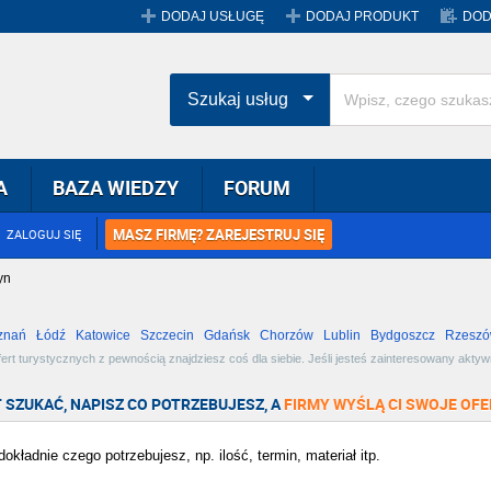
DODAJ USŁUGĘ
DODAJ PRODUKT
DOD
Szukaj usług
A
BAZA WIEDZY
FORUM
MASZ FIRMĘ? ZAREJESTRUJ SIĘ
ZALOGUJ SIĘ
yn
znań
Łódź
Katowice
Szczecin
Gdańsk
Chorzów
Lublin
Bydgoszcz
Rzesz
Radom
Bytom
Tychy
fert turystycznych z pewnością znajdziesz coś dla siebie. Jeśli jesteś zainteresowany akt
 ekstremalne. Zobacz dostępne oferty w miejscowości Cieszyn i wybierz najlepszą dla siebie!
 SZUKAĆ, NAPISZ CO POTRZEBUJESZ, A
FIRMY WYŚLĄ CI SWOJE OFE
okładnie czego potrzebujesz, np. ilość, termin, materiał itp.