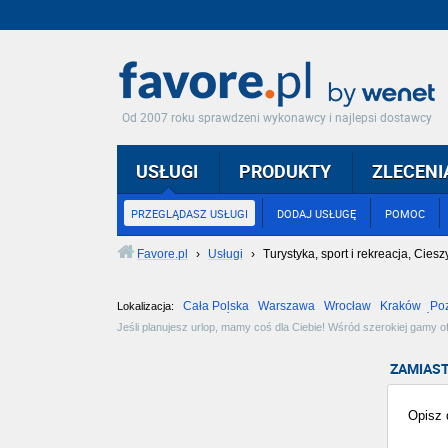
Od 2007 roku sprawdzeni wykonawcy i najlepsi dostawcy
USŁUGI
PRODUKTY
ZLECENI
PRZEGLĄDASZ USŁUGI
DODAJ USŁUGĘ
POMOC
Favore.pl
›
Usługi
›
Turystyka, sport i rekreacja, Ciesz
Cała Polska
Warszawa
Wrocław
Kraków
Po
Lokalizacja:
Częstochowa
Toruń
Olsztyn
Sosnowiec
Opole
Tarnów
Jeśli planujesz urlop, mamy coś dla Ciebie! Wśród szerokiej gamy o
obiekty i dyscypliny sportowe. Dla odważnych, sztuki walki i sporty
ZAMIAST
Opisz d