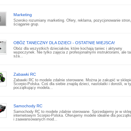
Marketing
Szeroko rozumiany marketing. Ofery, reklama, pozycjonowanie stron
ściąganie grup.
OBÓZ TANECZNY DLA DZIECI - OSTATNIE MIEJSCA!
Obóz dla wszystkich dzieciaków, które kochają taniec i aktywny
wypoczynek. Nie tylko zajęcia z profesjonalnymi instruktorami, ale t
sza...
Zabawki RC
Zabawki RC to modele zdalnie sterowane. Można je zakupić w sklepi
Scorpio-Polska. Coś dla siebie znajdą dzieci, nastolatki i dorośli, w 
początkujący modela...
Samochody RC
Samochody RC to modele zdalnie sterowane. Sprzedajemy je w skle
internetowym Scorpio-Polska. Oferujemy modele idealne dla początk
i zaawansowanych mod...