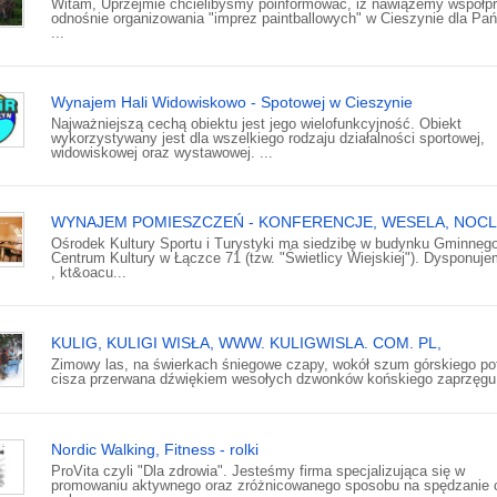
Witam, Uprzejmie chcielibyśmy poinformować, iż nawiążemy współpr
odnośnie organizowania "imprez paintballowych" w Cieszynie dla Pa
...
Wynajem Hali Widowiskowo - Spotowej w Cieszynie
Najważniejszą cechą obiektu jest jego wielofunkcyjność. Obiekt
wykorzystywany jest dla wszelkiego rodzaju działalności sportowej,
widowiskowej oraz wystawowej. ...
WYNAJEM POMIESZCZEŃ - KONFERENCJE, WESELA, NOCL
Ośrodek Kultury Sportu i Turystyki ma siedzibę w budynku Gminneg
Centrum Kultury w Łączce 71 (tzw. "Świetlicy Wiejskiej"). Dysponuje
, kt&oacu...
KULIG, KULIGI WISŁA, WWW. KULIGWISLA. COM. PL,
Zimowy las, na świerkach śniegowe czapy, wokół szum górskiego po
cisza przerwana dźwiękiem wesołych dzwonków końskiego zaprzęgu.
Nordic Walking, Fitness - rolki
ProVita czyli "Dla zdrowia". Jesteśmy firma specjalizująca się w
promowaniu aktywnego oraz zróżnicowanego sposobu na spędzanie 