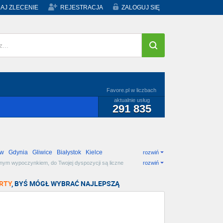
AJ ZLECENIE
REJESTRACJA
ZALOGUJ SIĘ
Favore.pl w liczbach
aktualnie usług
291 835
ów
Gdynia
Gliwice
Białystok
Kielce
rozwiń
ywnym wypoczynkiem, do Twojej dyspozycji są liczne
rozwiń
RTY
, BYŚ MÓGŁ WYBRAĆ NAJLEPSZĄ