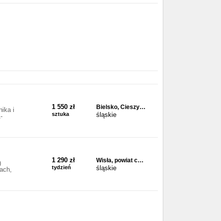
1 550 zł
Bielsko, Cieszy…
ika i
sztuka
śląskie
-
1 290 zł
Wisła, powiat c…
)
tydzień
śląskie
ach,