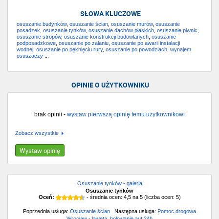
SŁOWA KLUCZOWE
osuszanie budynków
,
osuszanie ścian
,
osuszanie murów
,
osuszanie
posadzek
,
osuszanie tynków
,
osuszanie dachów płaskich
,
osuszanie piwnic
,
osuszanie stropów
,
osuszanie konstrukcji budowlanych
,
osuszanie
podposadzkowe
,
osuszanie po zalaniu
,
osuszanie po awarii instalacji
wodnej
,
osuszanie po pęknięciu rury
,
osuszanie po powodziach
,
wynajem
osuszaczy
...
OPINIE O UŻYTKOWNIKU
brak opinii -
wystaw pierwszą opinię temu użytkownikowi
Zobacz wszystkie
Wystaw opinię
Osuszanie tynków - galeria
Osuszanie tynków
Oceń:
- średnia ocen:
4,5
na
5
(liczba ocen:
5
)
Poprzednia usługa:
Osuszanie ścian
Następna usługa:
Pomoc drogowa
Wrocław - laweta, holowanie aut 24h