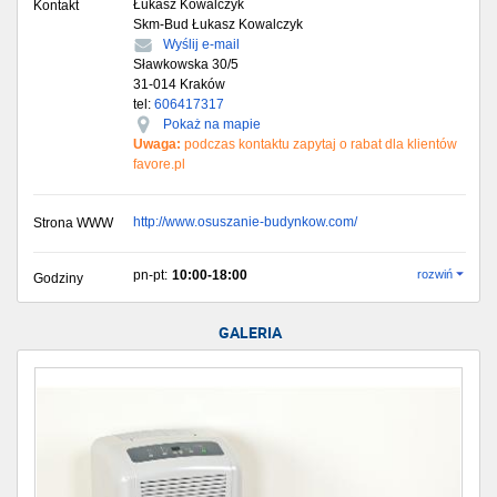
Łukasz Kowalczyk
Kontakt
Skm-Bud Łukasz Kowalczyk
Wyślij e-mail
Sławkowska 30/5
31-014
Kraków
tel:
606417317
Pokaż na mapie
Uwaga:
podczas kontaktu zapytaj o rabat dla klientów
favore.pl
http://www.osuszanie-budynkow.com/
Strona WWW
pn-pt:
10:00-18:00
rozwiń
Godziny
GALERIA