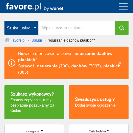
Cała Polska
wszystkie w całym kraju
Szukaj usług
Favore.pl
›
Usługi
›
"osuszanie dachów płaskich"
Warszawa
Niewiele ofert zawiera słowa
"osuszanie dachów
płaskich"
.
Wrocław
Sprawdź:
osuszanie
(706),
dachów
(7937),
płaskich
(885)
Kraków
Poznań
Szukasz wykonawcy?
Świadczysz usługi?
Zostaw zapytanie, a my
Łódź
bezpłatnie poszukamy za
Dodaj swoje ogłoszenie!
Ciebie
Katowice
Szczecin
Kategoria
Cała Polska