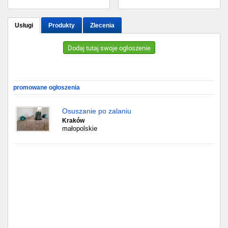
Gdańsk
Usługi
Produkty
Zlecenia
Chorzów
Dodaj tutaj swoje ogłoszenie
Lublin
promowane ogłoszenia
Bydgoszcz
Osuszanie po zalaniu
Rzeszów
Kraków
małopolskie
Gdynia
Gliwice
Białystok
Kielce