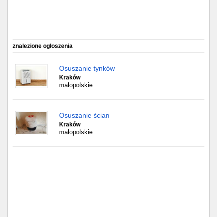
Częstochowa
Toruń
Olsztyn
znalezione ogłoszenia
Osuszanie tynków
Sosnowiec
Kraków
małopolskie
Opole
Tarnów
Osuszanie ścian
Kraków
małopolskie
Radom
Bytom
Tychy