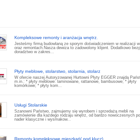
Kompleksowe remonty i aranżacja wnętrz.
Jesteśmy firmą budowlaną ze sporym doświadczeniem w realizacji w
oraz remontach.Nasza dewiza to zadowolony klijent. Dodatkowo bezp
doradztwo w zakres...
Płyty meblowe, stolarstwo, stolarnia, stolarz
W ofercie naszej Autoryzowanej Hurtowni Płyty EGGER znajdą Pańs
m.in.: * płyty meblowe: laminowane, rattanowe, bambusowe; * płyty
komórkowe; * płyty kom...
Usługi Stolarskie
Szanowni Państwo, zajmujemy się wyrobem i sprzedażą mebli na
zamówienie dla każdego rodzaju wnętrz, od bardzo nowoczesnych po
nader klasyczne i wysmakow...
Remonty kompleksowe mieszkań( pod klucz)