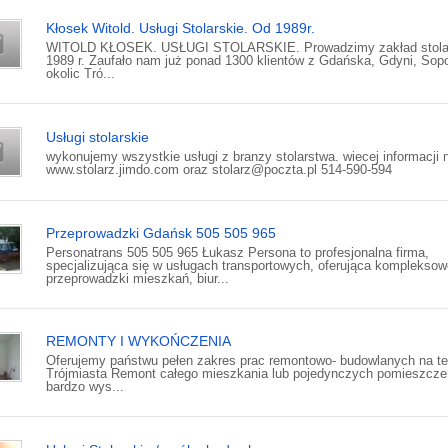
Kłosek Witold. Usługi Stolarskie. Od 1989r.
WITOLD KŁOSEK. USŁUGI STOLARSKIE. Prowadzimy zakład stolar
1989 r. Zaufało nam już ponad 1300 klientów z Gdańska, Gdyni, Sopo
okolic Tró...
Usługi stolarskie
wykonujemy wszystkie usługi z branzy stolarstwa. wiecej informacji n
www.stolarz.jimdo.com oraz stolarz@poczta.pl 514-590-594
Przeprowadzki Gdańsk 505 505 965
Personatrans 505 505 965 Łukasz Persona to profesjonalna firma,
specjalizująca się w usługach transportowych, oferująca kompleksow
przeprowadzki mieszkań, biur...
REMONTY I WYKOŃCZENIA
Oferujemy państwu pełen zakres prac remontowo- budowlanych na te
Trójmiasta Remont całego mieszkania lub pojedynczych pomieszcze
bardzo wys...