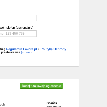
wój telefon (opcjonalnie)
tuję
Regulamin Favore.pl
i
Politykę Ochrony
 przetwarzanie
[rozwiń]
Dodaj tutaj swoje ogłoszenie
Gdańsk
wych
pomorskie