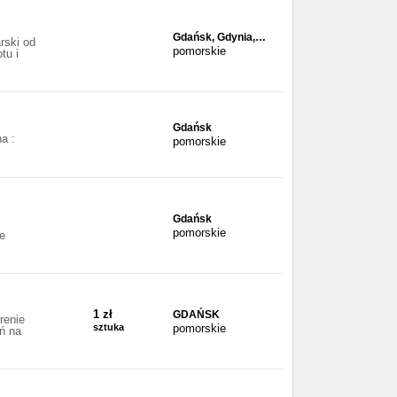
Gdańsk, Gdynia,…
ski od
pomorskie
tu i
Gdańsk
a :
pomorskie
Gdańsk
pomorskie
e
1 zł
GDAŃSK
renie
sztuka
pomorskie
ń na