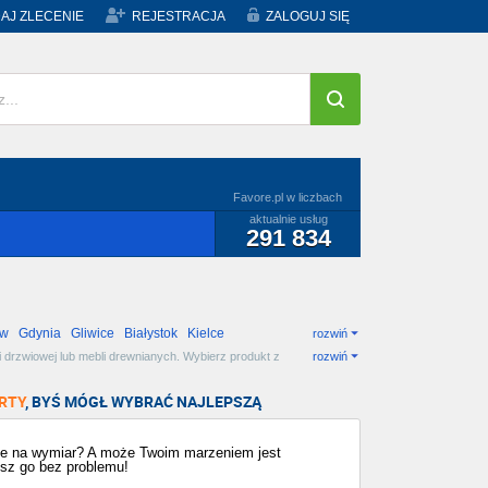
AJ ZLECENIE
REJESTRACJA
ZALOGUJ SIĘ
Favore.pl w liczbach
aktualnie usług
291 834
ów
Gdynia
Gliwice
Białystok
Kielce
rozwiń
 i drzwiowej lub mebli drewnianych. Wybierz produkt z
rozwiń
RTY
, BYŚ MÓGŁ WYBRAĆ NAJLEPSZĄ
ble na wymiar? A może Twoim marzeniem jest
esz go bez problemu!