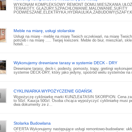
WYKONAM KOMPLEKSOWY REMONT DOMU,MIESZKANIA.UŁOŻ
TERAKOTY, GLAZURY,SZPACHLOWANIE,MALOWANIE,SUFITY
PODWIESZANE,ELEKTRYKA,HYDRAULIKA,ZABUDOWY(SZAFY,KU
Meble na miarę, usługi stolarskie
Usługi na miarę - meble na miarę Twoich oczekiwań, na miarę Twoich
potrzeb i na miarę ..... Twojej kieszeni. Meble do biur, mieszkań, skl
hoteli. ...
Wykonujemy drewniane tarasy w systemie DECK - DRY
Drewniane tarasy, deck-i, podesty, pomosty, trapy, gretingi wykonuj
systemie DECK-DRY, który jako jedyny, spośród wielu systemów na r
CYKLINIARKA WYPOŻYCZENIE GDAŃSK
Wypożyczę cykliniarkę marki KUNZLE&TASIN SKORPION. Cena za 
to 50zl. Kaucja 500zl. Osoba chcąca wypożyczyć cykliniarkę musi p
dwa dokumenty ze z...
Stolarka Budowlana
OFERTA Wykonujemy następujące usługi remontowo-budowlane: ukł