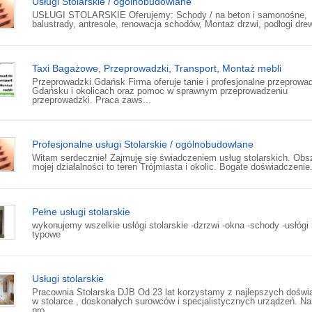
Usługi Stolarskie / ogólnobudowlane
USŁUGI STOLARSKIE Oferujemy: Schody / na beton i samonośne,
balustrady, antresole, renowacja schodów, Montaż drzwi, podłogi drew
Taxi Bagażowe, Przeprowadzki, Transport, Montaż mebli
Przeprowadzki Gdańsk Firma oferuje tanie i profesjonalne przeprowa
Gdańsku i okolicach oraz pomoc w sprawnym przeprowadzeniu
przeprowadzki. Praca zaws...
Profesjonalne usługi Stolarskie / ogólnobudowlane
Witam serdecznie! Zajmuję się świadczeniem usług stolarskich. Obs
mojej działalności to teren Trójmiasta i okolic. Bogate doświadczenie.
Pełne usługi stolarskie
wykonujemy wszelkie usłógi stolarskie -dzrzwi -okna -schody -usłógi 
typowe
Usługi stolarskie
Pracownia Stolarska DJB Od 23 lat korzystamy z najlepszych dośw
w stolarce , doskonałych surowców i specjalistycznych urządzeń. N
pro...