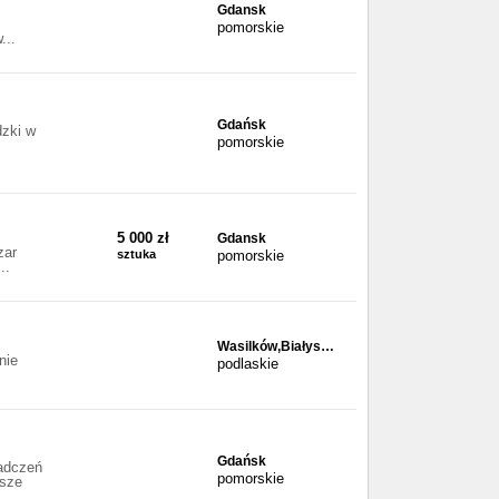
Gdansk
pomorskie
...
Gdańsk
dzki w
pomorskie
5 000 zł
Gdansk
zar
sztuka
pomorskie
..
Wasilków,Białys…
nie
podlaskie
Gdańsk
iadczeń
pomorskie
asze