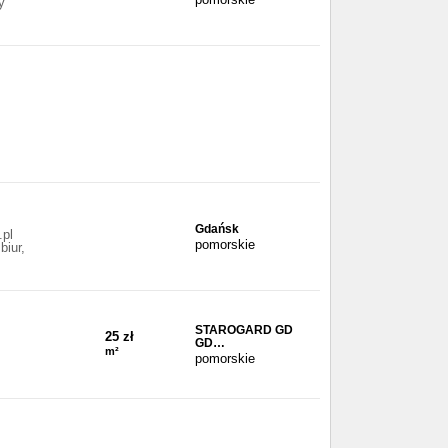
y
Gdańsk
.pl
pomorskie
iur,
STAROGARD GD
25 zł
GD…
m²
pomorskie