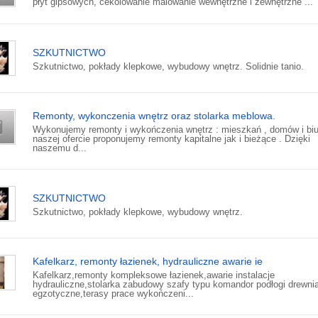
płyt gipsowych, cekolowanie malowanie wewnętrzne i zewnętrzne ...
SZKUTNICTWO
Szkutnictwo, pokłady klepkowe, wybudowy wnętrz. Solidnie tanio.
Remonty, wykonczenia wnętrz oraz stolarka meblowa.
Wykonujemy remonty i wykończenia wnętrz : mieszkań , domów i biu
naszej ofercie proponujemy remonty kapitalne jak i bieżące . Dzięki
naszemu d...
SZKUTNICTWO
Szkutnictwo, pokłady klepkowe, wybudowy wnętrz.
Kafelkarz, remonty łazienek, hydrauliczne awarie ie
Kafelkarz,remonty kompleksowe łazienek,awarie instalacje
hydrauliczne,stolarka zabudowy szafy typu komandor podłogi drewni
egzotyczne,terasy prace wykończeni...