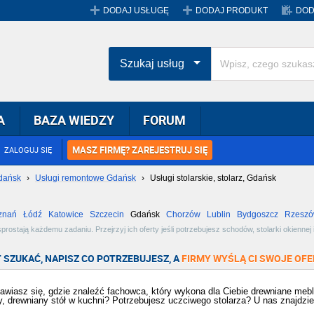
DODAJ USŁUGĘ
DODAJ PRODUKT
DOD
Szukaj usług
A
BAZA WIEDZY
FORUM
MASZ FIRMĘ? ZAREJESTRUJ SIĘ
ZALOGUJ SIĘ
dańsk
›
Usługi remontowe Gdańsk
›
Usługi stolarskie, stolarz, Gdańsk
znań
Łódź
Katowice
Szczecin
Gdańsk
Chorzów
Lublin
Bydgoszcz
Rzesz
Radom
Bytom
Tychy
rostają każdemu zadaniu. Przejrzyj ich oferty jeśli potrzebujesz schodów, stolarki okiennej
pne oferty w miejscowości Gdańsk i wybierz najlepszą dla siebie!
 SZUKAĆ, NAPISZ CO POTRZEBUJESZ, A
FIRMY WYŚLĄ CI SWOJE OFE
awiasz się, gdzie znaleźć fachowca, który wykona dla Ciebie drewniane me
y, drewniany stół w kuchni? Potrzebujesz uczciwego stolarza? U nas znajdzi