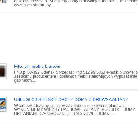
oraz całorocznych. Budujemy domy o dowolnym metrażu , dokładam
wszelkich starań ,by...
F4o. pl - meble biurowe
F4O.pl 80-392 Gdańsk Sprzedaż: +48 512 99 5050 e-mail: biuro@f4o
Jesteśmy producentem i dostawcą mebli stanowiących wyposażenie b
gabinetów,...
USŁUGI CIESIELSKIE DACHY DOMY Z DREWNA ALTANY
Witam świadczymy usługi w zakresie ciesielstwa i stolarstwa
WYKONUJEMY-WIĘŹBY DACHOWE -ALTANY -PODBITKI -DOMY
DREWNIANE CAŁOROCZNE,LETNISKOWE -DOMKI...