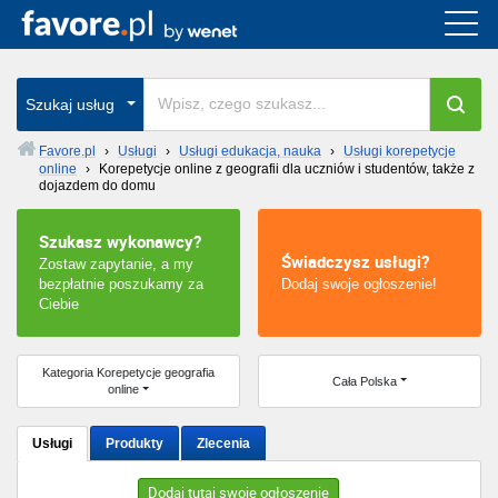
Cała Polska
wszystkie w całym kraju
Szukaj usług
Favore.pl
›
Usługi
›
Usługi edukacja, nauka
›
Usługi korepetycje
online
›
Korepetycje online z geografii dla uczniów i studentów, także z
Warszawa
dojazdem do domu
Wrocław
Szukasz wykonawcy?
Świadczysz usługi?
Zostaw zapytanie, a my
Kraków
bezpłatnie poszukamy za
Dodaj swoje ogłoszenie!
Ciebie
Poznań
Kategoria Korepetycje geografia
Cała Polska
Łódź
online
Katowice
Usługi
Produkty
Zlecenia
Szczecin
Dodaj tutaj swoje ogłoszenie