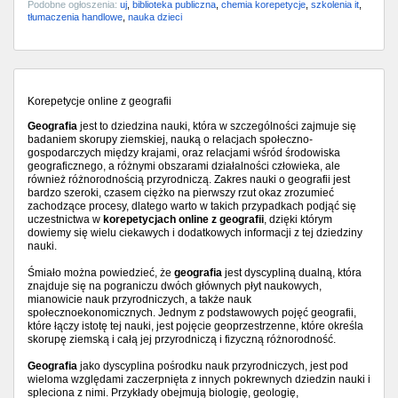
Podobne ogłoszenia:
uj
,
biblioteka publiczna
,
chemia korepetycje
,
szkolenia it
,
tłumaczenia handlowe
,
nauka dzieci
Korepetycje online z geografii
Geografia
jest to dziedzina nauki, która w szczególności zajmuje się
badaniem skorupy ziemskiej, nauką o relacjach społeczno-
gospodarczych między krajami, oraz relacjami wśród środowiska
geograficznego, a różnymi obszarami działalności człowieka, ale
również różnorodnością przyrodniczą. Zakres nauki o geografii jest
bardzo szeroki, czasem ciężko na pierwszy rzut okaz zrozumieć
zachodzące procesy, dlatego warto w takich przypadkach podjąć się
uczestnictwa w
korepetycjach online z geografii
, dzięki którym
dowiemy się wielu ciekawych i dodatkowych informacji z tej dziedziny
nauki.
Śmiało można powiedzieć, że
geografia
jest dyscypliną dualną, która
znajduje się na pograniczu dwóch głównych płyt naukowych,
mianowicie nauk przyrodniczych, a także nauk
społecznoekonomicznych. Jednym z podstawowych pojęć geografii,
które łączy istotę tej nauki, jest pojęcie geoprzestrzenne, które określa
skorupę ziemską i całą jej przyrodniczą i fizyczną różnorodność.
Geografia
jako dyscyplina pośrodku nauk przyrodniczych, jest pod
wieloma względami zaczerpnięta z innych pokrewnych dziedzin nauki i
spleciona z nimi. Przykłady obejmują biologię, geologię,