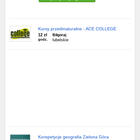
Gdańsk
Chorzów
Kursy przedmaturalne - ACE COLLEGE
12 zł
Biłgoraj
godz.
lubelskie
Lublin
Bydgoszcz
Rzeszów
Gdynia
Gliwice
Białystok
Kielce
Korepetycje geografia Zielona Góra