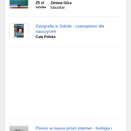
Częstochowa
25 zł
Zielona Góra
sztuka
lubuskie
Toruń
Geografia w Szkole - czasopismo dla
Olsztyn
nauczycieli
Cała Polska
Sosnowiec
Opole
Tarnów
Radom
Bytom
Tychy
Pomoc w nauce przez internet - biologia i