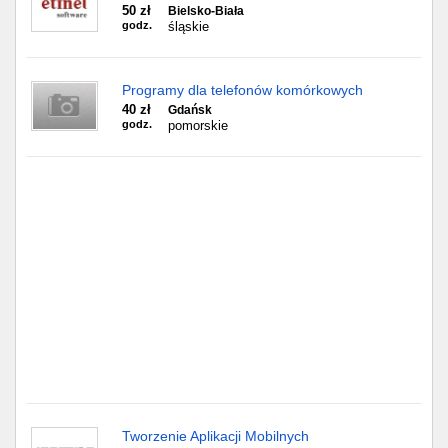
Częstochowa
50 zł
Bielsko-Biała
godz.
śląskie
Toruń
Programy dla telefonów komórkowych
Olsztyn
40 zł
Gdańsk
godz.
pomorskie
Sosnowiec
Opole
Tarnów
Radom
Bytom
Tychy
Tworzenie Aplikacji Mobilnych