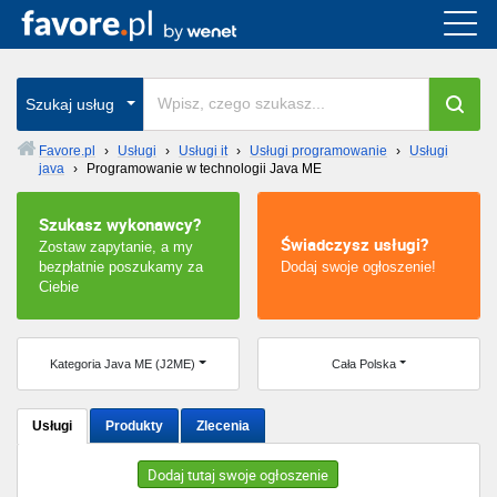
Cała Polska
wszystkie w całym kraju
Szukaj usług
Favore.pl
›
Usługi
›
Usługi it
›
Usługi programowanie
›
Usługi
java
›
Programowanie w technologii Java ME
Warszawa
Szukasz wykonawcy?
Wrocław
Świadczysz usługi?
Zostaw zapytanie, a my
bezpłatnie poszukamy za
Dodaj swoje ogłoszenie!
Kraków
Ciebie
Poznań
Kategoria Java ME (J2ME)
Cała Polska
Łódź
Usługi
Produkty
Zlecenia
Katowice
Dodaj tutaj swoje ogłoszenie
Szczecin