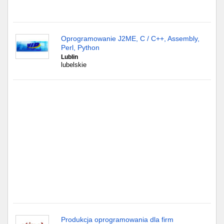
Gdańsk
Oprogramowanie J2ME, C / C++, Assembly,
Chorzów
Perl, Python
Lublin
Lublin
lubelskie
Bydgoszcz
Rzeszów
Gdynia
Gliwice
Białystok
Kielce
Produkcja oprogramowania dla firm