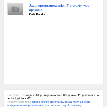
Java, oprogramowanie, IT projekty, web
aplikacje
Cała Polska
Przeglądasz:
Usługi it › Usługi programowanie › Usługi java › Programowanie w
technologii Java ME
Podobne ogłoszenia:
iphone
,
telefon stacjonarny
,
doradztwo w zakresie
oprogramowania
,
projektowanie sieci komputerowych
,
produkcja