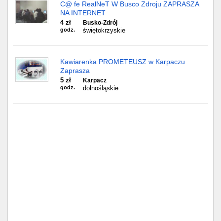
Częstochowa
C@ fe RealNeT W Busco Zdroju ZAPRASZA
NA INTERNET
4 zł
Busko-Zdrój
Toruń
godz.
świętokrzyskie
Olsztyn
Kawiarenka PROMETEUSZ w Karpaczu
Sosnowiec
Zaprasza
5 zł
Karpacz
godz.
dolnośląskie
Opole
Tarnów
Radom
Bytom
Tychy