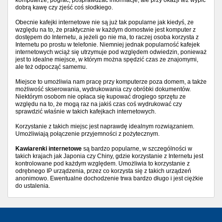
komputerze, pograć, posprawdzać informacje, ale przy okazji też wypić
dobrą kawę czy zjeść coś słodkiego.
Obecnie kafejki internetowe nie są już tak popularne jak kiedyś, ze
względu na to, że praktycznie w każdym domostwie jest komputer z
dostępem do Internetu, a jeżeli go nie ma, to raczej osoba korzysta z
Internetu po prostu w telefonie. Niemniej jednak popularność kafejek
internetowych wciąż się utrzymuje pod względem odwiedzin, ponieważ
jest to idealne miejsce, w którym można spędzić czas ze znajomymi,
ale też odpocząć samemu.
Miejsce to umożliwia nam pracę przy komputerze poza domem, a także
możliwość skserowania, wydrukowania czy obróbki dokumentów.
Niektórym osobom nie opłaca się kupować drogiego sprzętu ze
względu na to, że mogą raz na jakiś czas coś wydrukować czy
sprawdzić właśnie w takich kafejkach internetowych.
Korzystanie z takich miejsc jest naprawdę idealnym rozwiązaniem.
Umożliwiają połączenie przyjemności z pożytecznym.
Kawiarenki internetowe
są bardzo popularne, w szczególności w
takich krajach jak Japonia czy Chiny, gdzie korzystanie z Internetu jest
kontrolowane pod każdym względem. Umożliwia to korzystanie z
odrębnego IP urządzenia, przez co korzysta się z takich urządzeń
anonimowo. Ewentualne dochodzenie trwa bardzo długo i jest ciężkie
do ustalenia.