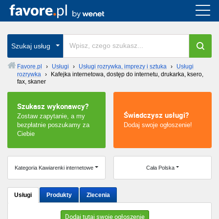
Cała Polska
wszystkie w całym kraju
Szukaj usług
Favore.pl
›
Usługi
›
Usługi rozrywka, imprezy i sztuka
›
Usługi
rozrywka
›
Kafejka internetowa, dostęp do internetu, drukarka, ksero,
Warszawa
fax, skaner
Wrocław
Szukasz wykonawcy?
Świadczysz usługi?
Zostaw zapytanie, a my
Kraków
bezpłatnie poszukamy za
Dodaj swoje ogłoszenie!
Ciebie
Poznań
Kategoria Kawiarenki internetowe
Cała Polska
Łódź
Katowice
Usługi
Produkty
Zlecenia
Szczecin
Dodaj tutaj swoje ogłoszenie