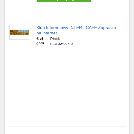
Gdańsk
Chorzów
Klub Internetowy INTER - CAFE Zaprasza
na internet
Lublin
6 zł
Płock
godz.
mazowieckie
Bydgoszcz
Rzeszów
Gdynia
Gliwice
Białystok
Kielce