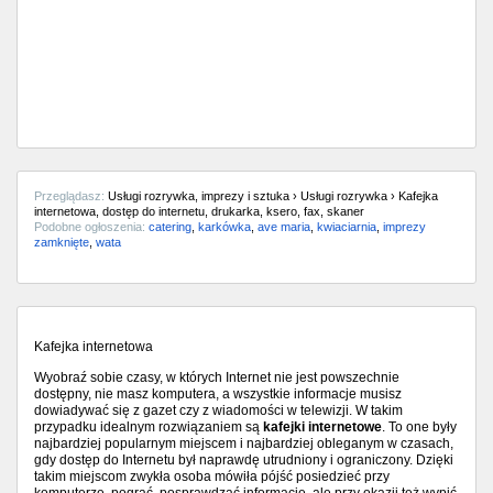
Przeglądasz:
Usługi rozrywka, imprezy i sztuka › Usługi rozrywka › Kafejka
internetowa, dostęp do internetu, drukarka, ksero, fax, skaner
Podobne ogłoszenia:
catering
,
karkówka
,
ave maria
,
kwiaciarnia
,
imprezy
zamknięte
,
wata
Kafejka internetowa
Wyobraź sobie czasy, w których Internet nie jest powszechnie
dostępny, nie masz komputera, a wszystkie informacje musisz
dowiadywać się z gazet czy z wiadomości w telewizji. W takim
przypadku idealnym rozwiązaniem są
kafejki internetowe
. To one były
najbardziej popularnym miejscem i najbardziej obleganym w czasach,
gdy dostęp do Internetu był naprawdę utrudniony i ograniczony. Dzięki
takim miejscom zwykła osoba mówiła pójść posiedzieć przy