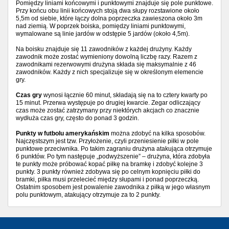
Pomiędzy liniami końcowymi i punktowymi znajduje się pole punktowe.
Przy końcu obu linii końcowych stoją dwa słupy rozstawione około
5,5m od siebie, które łączy dolna poprzeczka zawieszona około 3m
nad ziemią. W poprzek boiska, pomiędzy liniami punktowymi,
wymalowane są linie jardów w odstępie 5 jardów (około 4,5m).
Na boisku znajduje się 11 zawodników z każdej drużyny. Każdy
zawodnik może zostać wymieniony dowolną liczbę razy. Razem z
zawodnikami rezerwowymi drużyna składa się maksymalnie z 46
zawodników. Każdy z nich specjalizuje się w określonym elemencie
gry.
Czas gry
wynosi łącznie 60 minut, składają się na to cztery kwarty po
15 minut. Przerwa występuje po drugiej kwarcie. Zegar odliczający
czas może zostać zatrzymany przy niektórych akcjach co znacznie
wydłuża czas gry, często do ponad 3 godzin.
Punkty w futbolu amerykańskim
można zdobyć na kilka sposobów.
Najczęstszym jest tzw. Przyłożenie, czyli przeniesienie piłki w pole
punktowe przeciwnika. Po takim zagraniu drużyna atakująca otrzymuje
6 punktów. Po tym następuje „podwyższenie” – drużyna, która zdobyła
te punkty może próbować kopać piłkę na bramkę i zdobyć kolejne 3
punkty. 3 punkty również zdobywa się po celnym kopnięciu piłki do
bramki, piłka musi przelecieć między słupami i ponad poprzeczką.
Ostatnim sposobem jest powalenie zawodnika z piłką w jego własnym
polu punktowym, atakujący otrzymuje za to 2 punkty.