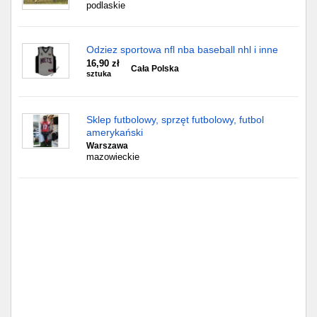
Częstochowa
podlaskie
Toruń
Odziez sportowa nfl nba baseball nhl i inne
16,90 zł
Olsztyn
Cała Polska
sztuka
Sosnowiec
Sklep futbolowy, sprzęt futbolowy, futbol
amerykański
Opole
Warszawa
mazowieckie
Tarnów
Radom
Bytom
Tychy