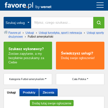
Cała Polska
wszystkie w całym kraju
Szukaj usług
Favore.pl
›
Usługi
›
Usługi turystyka, sport i rekreacja
›
Usługi sporty
drużynowe
›
Futbol amerykański
Warszawa
Szukasz wykonawcy?
Wrocław
Świadczysz usługi?
Zostaw zapytanie, a my
bezpłatnie poszukamy za
Dodaj swoje ogłoszenie!
Kraków
Ciebie
Poznań
Kategoria Futbol amerykański
Cała Polska
Łódź
Usługi
Produkty
Zlecenia
Katowice
Dodaj tutaj swoje ogłoszenie
Szczecin