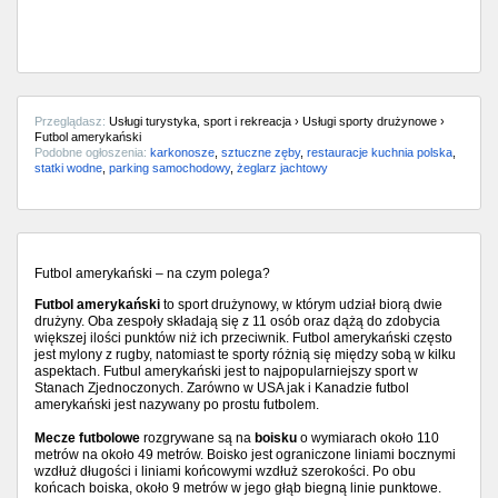
Przeglądasz:
Usługi turystyka, sport i rekreacja › Usługi sporty drużynowe ›
Futbol amerykański
Podobne ogłoszenia:
karkonosze
,
sztuczne zęby
,
restauracje kuchnia polska
,
statki wodne
,
parking samochodowy
,
żeglarz jachtowy
Futbol amerykański – na czym polega?
Futbol amerykański
to sport drużynowy, w którym udział biorą dwie
drużyny. Oba zespoły składają się z 11 osób oraz dążą do zdobycia
większej ilości punktów niż ich przeciwnik. Futbol amerykański często
jest mylony z rugby, natomiast te sporty różnią się między sobą w kilku
aspektach. Futbul amerykański jest to najpopularniejszy sport w
Stanach Zjednoczonych. Zarówno w USA jak i Kanadzie futbol
amerykański jest nazywany po prostu futbolem.
Mecze futbolowe
rozgrywane są na
boisku
o wymiarach około 110
metrów na około 49 metrów. Boisko jest ograniczone liniami bocznymi
wzdłuż długości i liniami końcowymi wzdłuż szerokości. Po obu
końcach boiska, około 9 metrów w jego głąb biegną linie punktowe.