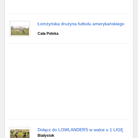
Gdańsk
Łomżyńska drużyna futbolu amerykańskiego
Chorzów
Cała Polska
Lublin
Bydgoszcz
Rzeszów
Gdynia
Gliwice
Białystok
Kielce
Dołącz do LOWLANDERS w walce o 1 LIGĘ
Białystok