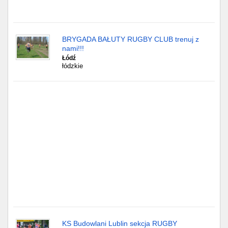
Gdańsk
BRYGADA BAŁUTY RUGBY CLUB trenuj z
Chorzów
nami!!!
Łódź
Lublin
łódzkie
Bydgoszcz
Rzeszów
Gdynia
Gliwice
Białystok
Kielce
KS Budowlani Lublin sekcja RUGBY