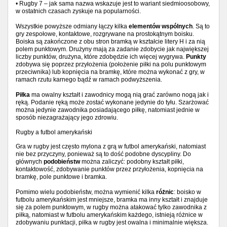
• Rugby 7 – jak sama nazwa wskazuje jest to wariant siedmioosobowy,
w ostatnich czasach zyskuje na popularności.
Wszystkie powyższe odmiany łączy kilka
elementów wspólnych
. Są to
gry zespołowe, kontaktowe, rozgrywane na prostokątnym boisku.
Boiska są zakończone z obu stron bramką w kształcie litery H i za nią
polem punktowym. Drużyny mają za zadanie zdobycie jak największej
liczby punktów, drużyna, które zdobędzie ich więcej wygrywa.
Punkty
zdobywa się poprzez przyłożenia (położenie piłki na polu punktowym
przeciwnika) lub kopnięcia na bramkę, które można wykonać z gry, w
ramach rzutu karnego bądź w ramach podwyższenia.
Piłka
ma owalny kształt i zawodnicy mogą nią grać zarówno nogą jak i
ręką. Podanie ręką może zostać wykonane jedynie do tyłu. Szarżować
można jedynie zawodnika posiadającego piłkę, natomiast jednie w
sposób niezagrażający jego zdrowiu.
Rugby a futbol amerykański
Gra w rugby jest często mylona z grą w futbol amerykański, natomiast
nie bez przyczyny, ponieważ są to dość podobne dyscypliny. Do
głównych
podobieństw
można zaliczyć: podobny kształt piłki,
kontaktowość, zdobywanie punktów przez przyłożenia, kopnięcia na
bramkę, pole punktowe i bramka.
Pomimo wielu podobieństw, można wymienić kilka
różnic
: boisko w
futbolu amerykańskim jest mniejsze, bramka ma inny kształt i znajduje
się za polem punktowym, w rugby można atakować tylko zawodnika z
piłką, natomiast w futbolu amerykańskim każdego, istnieją różnice w
zdobywaniu punktacji, piłka w rugby jest owalna i minimalnie większa.