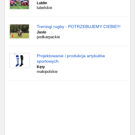
Częstochowa
Lublin
lubelskie
Toruń
Treningi rugby - POTRZEBUJEMY CIEBIE!!!
Olsztyn
Jasło
podkarpackie
Sosnowiec
Projektowanie i produkcja artykułów
Opole
sportowych.
Kęty
Tarnów
małopolskie
Radom
Bytom
Tychy