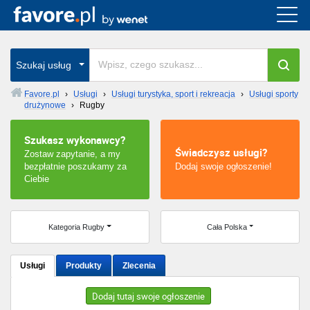
Cała Polska
wszystkie w całym kraju
Szukaj usług
Favore.pl
›
Usługi
›
Usługi turystyka, sport i rekreacja
›
Usługi sporty
drużynowe
›
Rugby
Warszawa
Szukasz wykonawcy?
Wrocław
Świadczysz usługi?
Zostaw zapytanie, a my
bezpłatnie poszukamy za
Dodaj swoje ogłoszenie!
Kraków
Ciebie
Poznań
Kategoria Rugby
Cała Polska
Łódź
Usługi
Produkty
Zlecenia
Katowice
Dodaj tutaj swoje ogłoszenie
Szczecin