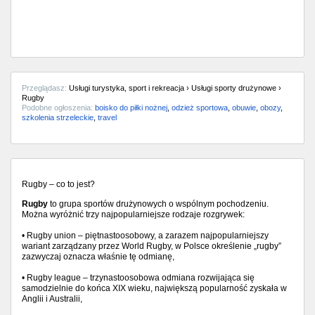
Przeglądasz:
Usługi turystyka, sport i rekreacja › Usługi sporty drużynowe ›
Rugby
Podobne ogłoszenia:
boisko do piłki nożnej
,
odzież sportowa
,
obuwie
,
obozy
,
szkolenia strzeleckie
,
travel
Rugby – co to jest?
Rugby
to grupa sportów drużynowych o wspólnym pochodzeniu.
Można wyróżnić trzy najpopularniejsze rodzaje rozgrywek:
• Rugby union – piętnastoosobowy, a zarazem najpopularniejszy
wariant zarządzany przez World Rugby, w Polsce określenie „rugby”
zazwyczaj oznacza właśnie tę odmianę,
• Rugby league – trzynastoosobowa odmiana rozwijająca się
samodzielnie do końca XIX wieku, największą popularność zyskała w
Anglii i Australii,