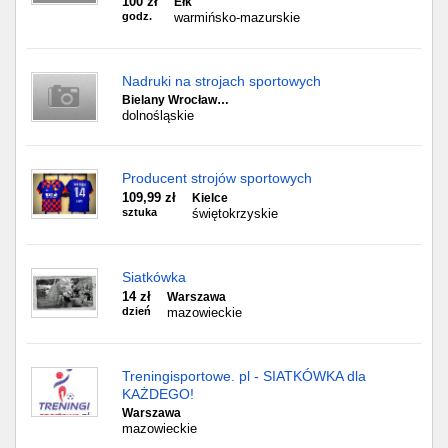
100 zł
Ełk
godz.
warmińsko-mazurskie
Nadruki na strojach sportowych
Bielany Wrocław…
dolnośląskie
Producent strojów sportowych
109,99 zł
Kielce
sztuka
świętokrzyskie
Siatkówka
14 zł
Warszawa
dzień
mazowieckie
Treningisportowe. pl - SIATKÓWKA dla
KAŻDEGO!
Warszawa
mazowieckie