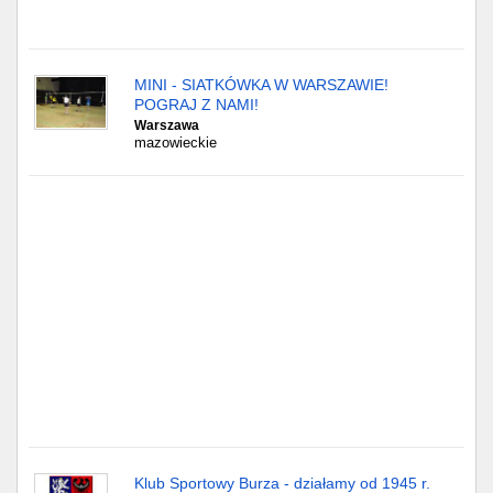
Gdańsk
MINI - SIATKÓWKA W WARSZAWIE!
Chorzów
POGRAJ Z NAMI!
Warszawa
Lublin
mazowieckie
Bydgoszcz
Rzeszów
Gdynia
Gliwice
Białystok
Kielce
Klub Sportowy Burza - działamy od 1945 r.