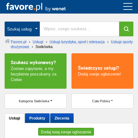
Cała Polska
wszystkie w całym kraju
Szukaj usług
Favore.pl
›
Usługi
›
Usługi turystyka, sport i rekreacja
›
Usługi sporty
drużynowe
›
Siatkówka
Warszawa
Szukasz wykonawcy?
Wrocław
Świadczysz usługi?
Zostaw zapytanie, a my
bezpłatnie poszukamy za
Dodaj swoje ogłoszenie!
Kraków
Ciebie
Poznań
Kategoria Siatkówka
Cała Polska
Łódź
Usługi
Produkty
Zlecenia
Katowice
Dodaj tutaj swoje ogłoszenie
Szczecin