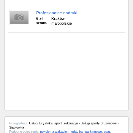
Profesjonalne nadruki
6 zł
Kraków
sztuka
małopolskie
Przeglądasz:
Usługi turystyka, sport i rekreacja › Usługi sporty drużynowe ›
Siatkówka
Podobne ogłoszenia:
pokoje na wakacje
,
medal
,
bar
,
parkingowe
,
agat
,