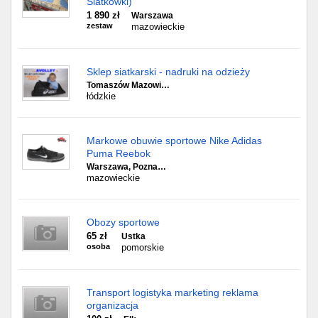
Siatkówki)
1 890 zł
Warszawa
zestaw
mazowieckie
Sklep siatkarski - nadruki na odzieży
Tomaszów Mazowi…
łódzkie
Markowe obuwie sportowe Nike Adidas
Puma Reebok
Warszawa, Pozna…
mazowieckie
Obozy sportowe
65 zł
Ustka
osoba
pomorskie
Transport logistyka marketing reklama
organizacja