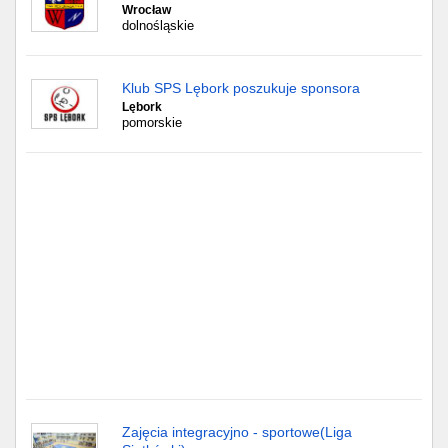
Częstochowa
Wrocław
dolnośląskie
Toruń
Klub SPS Lębork poszukuje sponsora
Olsztyn
Lębork
pomorskie
Sosnowiec
Opole
Tarnów
Radom
Bytom
Tychy
Zajęcia integracyjno - sportowe(Liga