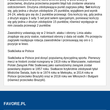
przeciwnej, drużyna przeciwna popełni błąd lub zostanie ukarana
ostrzeżeniem. Drużyna zdobywająca punkt zagrywa piłkę.
Set
kończy
się, gdy jedna z drużyn zdobędzie 25 punktów, wyjątkiem jest wynik
24-24, wtedy gra się do 2 punktów przewagi. Gra kończy się, gdy jedna
z drużyn wygra 3 sety. 5 set jest setem specjalnym, ponieważ kończy
się gdy jedna z drużyn zdobędzie 15 punktów, również występuje w
nim zasada przewagi 2 punktów.
Zawodnicy ustawiają się w 2 liniach: ataku i obrony. Linia ataku
znajduje się przy siatce, natomiast obrony z dala od siatki. Po przejęciu
zagrywki następuje rotacja zawodników i przesuwają się oni o 1
pozycje w lewo.
Siatkówka w Polsce
Siatkówka w Polsce jest dosyć popularną dyscypliną sportu. Pierwszy
mecz w historii został rozegrany w 1919 roku w Warszawie, natomiast
Polski Związek Piłki Siatkowej jako samodzielny związek został
powołany dopiero w 1957 roku. Siatkarze trzykrotnie zdobywali tytuł
Mistrzów Świata, było to w 1974 roku w Meksyku, w 2014 roku w
Polsce (przeciwko Brazylii) oraz w 2018 roku we Włoszech i Bułgarii
(również przeciwko Brazylii).
FAVORE.PL