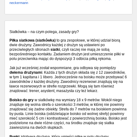
neckermann
Siatkówka – na czym polega, zasady gry?
Piłka siatkowa (siatkówka)
to gra zespołowe, w której udział biorą
dwie drużyny. Zawodnicy każdej z drużyn są ustawieni po
przeciwległych stronach
siatki
, czyli raczej nie mają ze sobą
bezpośredniego kontaktu. Zadaniem drużyn jest umieszczenie piłki w
polu przeciwnika mając do dyspozycji 3 odbicia piłką rękoma.
Jak już wcześniej został wspomniane, gra odbywa się pomiędzy
dwiema drużynami
. Każda z tych drużyn składa się z 12 zawodników,
w tym 1 kapitana i 1 libero. Jednocześnie na boisku może przebywać 6
zawodników z każdej drużyny. Zawodnicy rezerwowi znajdują się na
ławce rezerwowych w strefie rozgrzewki. Mogą się tam również
znajdować: trener, asystent, masażysta czy też lekarz.
Boisko do gry
w siatkówkę ma wymiary 18 x 9 metrów. Wokół niego
znajduje się wolna strefa o szerokości 3 metrów, w której nie powinny
znajdować się żadne obiekty. Strefa do 7 metrów na boiskiem powinna
by pusta. Linie boiska (oddzielające boisko od wolnej strefy) powinny
mieć szerokość 5 cm i kontrastować z powierzchnią boiska. Boisko jest
podzielone na dwie różne części, na środku znajduje się siatka
zawieszona na dwóch słupkach.
Punkt
zdobywa drużyna, która umieści piłkę w polu drużyny