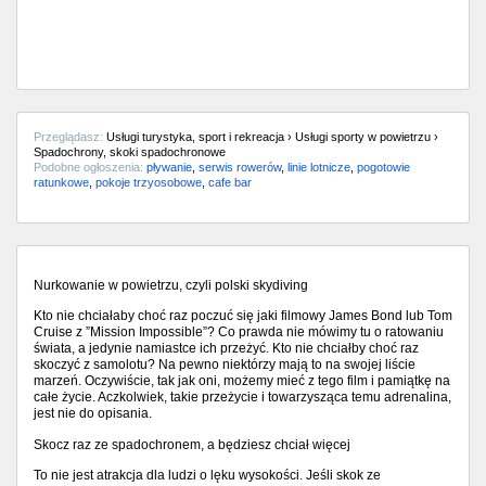
Przeglądasz:
Usługi turystyka, sport i rekreacja › Usługi sporty w powietrzu ›
Spadochrony, skoki spadochronowe
Podobne ogłoszenia:
pływanie
,
serwis rowerów
,
linie lotnicze
,
pogotowie
ratunkowe
,
pokoje trzyosobowe
,
cafe bar
Nurkowanie w powietrzu, czyli polski skydiving
Kto nie chciałaby choć raz poczuć się jaki filmowy James Bond lub Tom
Cruise z ”Mission Impossible”? Co prawda nie mówimy tu o ratowaniu
świata, a jedynie namiastce ich przeżyć. Kto nie chciałby choć raz
skoczyć z samolotu? Na pewno niektórzy mają to na swojej liście
marzeń. Oczywiście, tak jak oni, możemy mieć z tego film i pamiątkę na
całe życie. Aczkolwiek, takie przeżycie i towarzysząca temu adrenalina,
jest nie do opisania.
Skocz raz ze spadochronem, a będziesz chciał więcej
To nie jest atrakcja dla ludzi o lęku wysokości. Jeśli skok ze