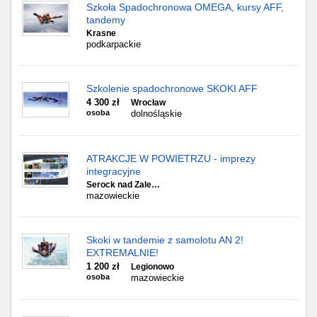
Szkoła Spadochronowa OMEGA, kursy AFF,
tandemy
Krasne
podkarpackie
Szkolenie spadochronowe SKOKI AFF
4 300 zł
Wrocław
osoba
dolnośląskie
ATRAKCJE W POWIETRZU - imprezy
integracyjne
Serock nad Zale…
mazowieckie
Skoki w tandemie z samolotu AN 2!
EXTREMALNIE!
1 200 zł
Legionowo
osoba
mazowieckie