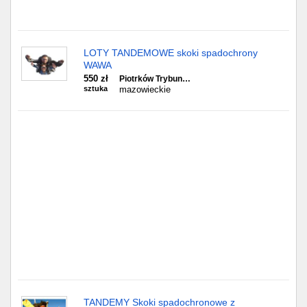
Gdańsk
LOTY TANDEMOWE skoki spadochrony
Chorzów
WAWA
550 zł
Piotrków Trybun…
Lublin
sztuka
mazowieckie
Bydgoszcz
Rzeszów
Gdynia
Gliwice
Białystok
Kielce
TANDEMY Skoki spadochronowe z