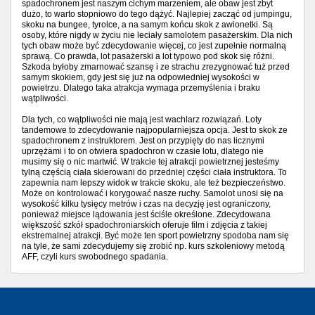
spadochronem jest naszym cichym marzeniem, ale obaw jest zbyt
dużo, to warto stopniowo do tego dążyć. Najlepiej zacząć od jumpingu,
skoku na bungee, tyrolce, a na samym końcu skok z awionetki. Są
osoby, które nigdy w życiu nie leciały samolotem pasażerskim. Dla nich
tych obaw może być zdecydowanie więcej, co jest zupełnie normalną
sprawą. Co prawda, lot pasażerski a lot typowo pod skok się różni.
Szkoda byłoby zmarnować szansę i ze strachu zrezygnować tuż przed
samym skokiem, gdy jest się już na odpowiedniej wysokości w
powietrzu. Dlatego taka atrakcja wymaga przemyślenia i braku
wątpliwości.
Dla tych, co wątpliwości nie mają jest wachlarz rozwiązań. Loty
tandemowe to zdecydowanie najpopularniejsza opcja. Jest to skok ze
spadochronem z instruktorem. Jest on przypięty do nas licznymi
uprzężami i to on otwiera spadochron w czasie lotu, dlatego nie
musimy się o nic martwić. W trakcie tej atrakcji powietrznej jesteśmy
tylną częścią ciała skierowani do przedniej części ciała instruktora. To
zapewnia nam lepszy widok w trakcie skoku, ale też bezpieczeństwo.
Może on kontrolować i korygować nasze ruchy. Samolot unosi się na
wysokość kilku tysięcy metrów i czas na decyzję jest ograniczony,
ponieważ miejsce lądowania jest ściśle określone. Zdecydowana
większość szkół spadochroniarskich oferuje film i zdjęcia z takiej
ekstremalnej atrakcji. Być może ten sport powietrzny spodoba nam się
na tyle, że sami zdecydujemy się zrobić np. kurs szkoleniowy metodą
AFF, czyli kurs swobodnego spadania.