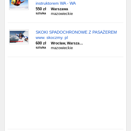
Częstochowa
instruktorem WA - WA
550 zł
Warszawa
sztuka
mazowieckie
Toruń
Olsztyn
SKOKI SPADOCHRONOWE Z PASAŻEREM
www. skoczmy. pl
Sosnowiec
600 zł
Wrocław, Warsza…
sztuka
mazowieckie
Opole
Tarnów
Radom
Bytom
Tychy