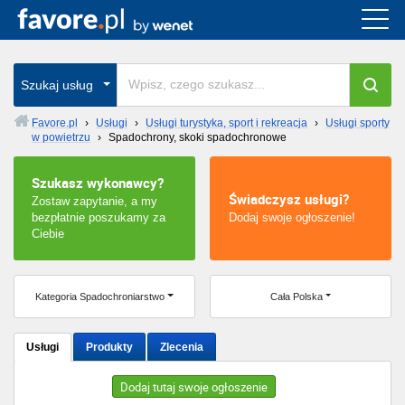
Cała Polska
wszystkie w całym kraju
Szukaj usług
Favore.pl
›
Usługi
›
Usługi turystyka, sport i rekreacja
›
Usługi sporty
w powietrzu
›
Spadochrony, skoki spadochronowe
Warszawa
Szukasz wykonawcy?
Wrocław
Świadczysz usługi?
Zostaw zapytanie, a my
bezpłatnie poszukamy za
Dodaj swoje ogłoszenie!
Kraków
Ciebie
Poznań
Kategoria Spadochroniarstwo
Cała Polska
Łódź
Usługi
Produkty
Zlecenia
Katowice
Dodaj tutaj swoje ogłoszenie
Szczecin