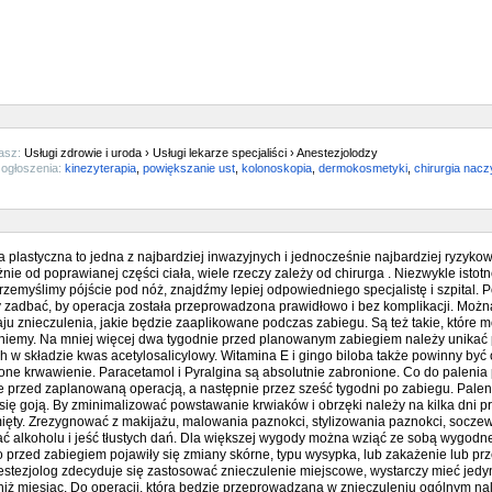
asz:
Usługi zdrowie i uroda › Usługi lekarze specjaliści › Anestezjolodzy
ogłoszenia:
kinezyterapia
,
powiększanie ust
,
kolonoskopia
,
dermokosmetyki
,
chirurgia nac
a plastyczna to jedna z najbardziej inwazyjnych i jednocześnie najbardziej ryz
nie od poprawianej części ciała, wiele rzeczy zależy od chirurga . Niezwykle istotne
zemyślimy pójście pod nóż, znajdźmy lepiej odpowiedniego specjalistę i szpital. 
zadbać, by operacja została przeprowadzona prawidłowo i bez komplikacji. Możn
ju znieczulenia, jakie będzie zaaplikowane podczas zabiegu. Są też takie, które m
niemy. Na mniej więcej dwa tygodnie przed planowanym zabiegiem należy unikać pe
h w składzie kwas acetylosalicylowy. Witamina E i gingo biloba także powinny b
one krwawienie. Paracetamol i Pyralgina są absolutnie zabronione. Co do palenia 
 przed zaplanowaną operacją, a następnie przez sześć tygodni po zabiegu. Paleni
 się goją. By zminimalizować powstawanie krwiaków i obrzęki należy na kilka dni p
mięty. Zrezygnować z makijażu, malowania paznokci, stylizowania paznokci, soc
ć alkoholu i jeść tłustych dań. Dla większej wygody można wziąć ze sobą wygod
 przed zabiegiem pojawiły się zmiany skórne, typu wysypka, lub zakażenie lub prze
nestezjolog zdecyduje się zastosować znieczulenie miejscowe, wystarczy mieć jedy
niż miesiąc. Do operacji, która będzie przeprowadzana w znieczuleniu ogólnym na