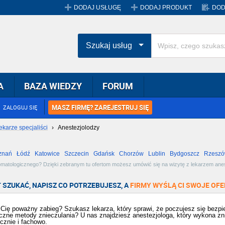
DODAJ USŁUGĘ
DODAJ PRODUKT
DOD
Szukaj usług
A
BAZA WIEDZY
FORUM
MASZ FIRMĘ? ZAREJESTRUJ SIĘ
ZALOGUJ SIĘ
ekarze specjaliści
›
Anestezjolodzy
znań
Łódź
Katowice
Szczecin
Gdańsk
Chorzów
Lublin
Bydgoszcz
Rzesz
Radom
Bytom
Tychy
matologicznego? Dzięki zebranym tu ofertom możesz umówić się na wizytę z lekarzem anest
im terminie. Zobacz dostępne oferty i wybierz najlepszą dla siebie!
 SZUKAĆ, NAPISZ CO POTRZEBUJESZ, A
FIRMY WYŚLĄ CI SWOJE OFE
Cię poważny zabieg? Szukasz lekarza, który sprawi, że poczujesz się bezp
czne metody znieczulania? U nas znajdziesz anestezjologa, który wykona zni
cznie i fachowo.