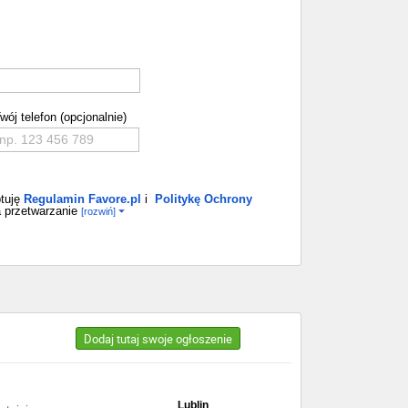
wój telefon (opcjonalnie)
tuję
Regulamin Favore.pl
i
Politykę Ochrony
 przetwarzanie
[rozwiń]
Dodaj tutaj swoje ogłoszenie
Lublin