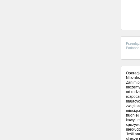
Przegląd
Podobne 
Operacj
Niezależ
Zanim pr
możemy 
od rodza
rozpocz
mającyc
zwiększ
miesiące
trudniej
kawy i 
spożywa
niedługo
Jeśli a
starsze 