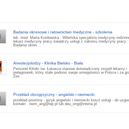
Badania okresowe i ratownictwo medyczne - szkolenia
lek. med. Marta Kordowska - Wileńska specjalista medycyny rodzinn
lekarz medycyny pracy świadczy usługi z zakresu medycyny pracy :
Badania okres...
Anestezjolodzy - Klinika Bielsko - Biała
Personel Kliniki św. Łukasza stanowi doświadczony zespół lekarzy i
pielęgniarek, który stale podnosi swoje umiejętności w Polsce i za gr
Zes...
Przekład obcojęzyczny - angielski i niemiecki
przekład pisemny - język angielski i niemiecki koszt usługi - do uzgo
kontakt : niem_ang@wp.pl lub deu_eng@interia.pl