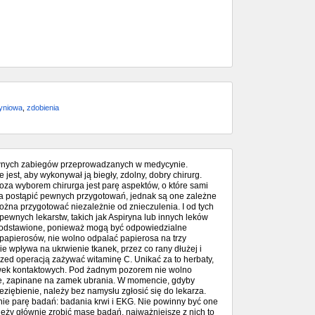
zyniowa
,
zdobienia
ykownych zabiegów przeprowadzanych w medycynie.
 jest, aby wykonywał ją biegły, zdolny, dobry chirurg.
Poza wyborem chirurga jest parę aspektów, o które sami
a postąpić pewnych przygotowań, jednak są one zależne
ożna przygotować niezależnie od znieczulenia. I od tych
wnych lekarstw, takich jak Aspiryna lub innych leków
yć odstawione, ponieważ mogą być odpowiedzialne
papierosów, nie wolno odpalać papierosa na trzy
e wpływa na ukrwienie tkanek, przez co rany dłużej i
rzed operacją zażywać witaminę C. Unikać za to herbaty,
zewek kontaktowych. Pod żadnym pozorem nie wolno
ne, zapinane na zamek ubrania. W momencie, gdyby
ziębienie, należy bez namysłu zgłosić się do lekarza.
nie parę badań: badania krwi i EKG. Nie powinny być one
leży głównie zrobić masę badań, najważniejsze z nich to