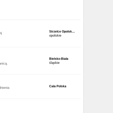
Strzelce Opolsk…
ej
opolskie
Bielsko-Biała
śląskie
anicą.
Cała Polska
dnienia