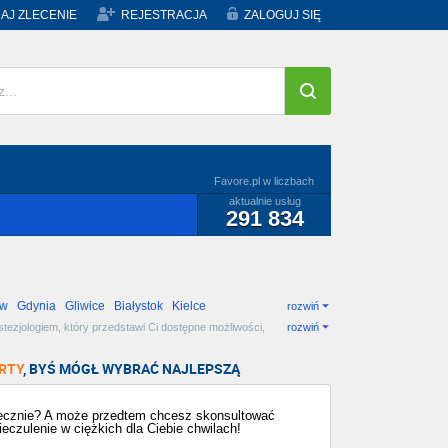
AJ ZLECENIE
REJESTRACJA
ZALOGUJ SIĘ
Favore.pl w liczbach
aktualnie usług
291 834
ów
Gdynia
Gliwice
Białystok
Kielce
rozwiń
ezjologiem, który przedstawi Ci dostępne możliwości,
rozwiń
RTY
, BYŚ MÓGŁ WYBRAĆ NAJLEPSZĄ
iecznie? A może przedtem chcesz skonsultować
eczulenie w ciężkich dla Ciebie chwilach!