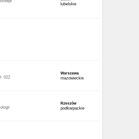
tnieje
lubelskie
Warszawa
l. 022
mazowieckie
Rzeszów
ologii
podkarpackie