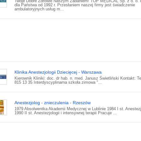
Twoje Dobre Zdrowie Naszym Zadaniem! TOP MEDICAL Sp. z o. o. is
dla Państwa od 1992 r. Przesłaniem naszej firmy jest świadczenie
ambulatoryjnych usług m...
Klinika Anestezjologii Dziecięcej - Warszawa
Kierownik Kliniki: doc. dr hab. n. med. Janusz Świetliński Kontakt: Te
815 13 35 Interdyscyplinarna szkoła zimowa "...
Anestezjolog - znieczulenia - Rzeszów
1979 Absolwentka Akademii Medycznej w Lublinie 1984 I st. Anestezj
1990 II st. Anestezjologii i intensywnej terapii Pracuje ...