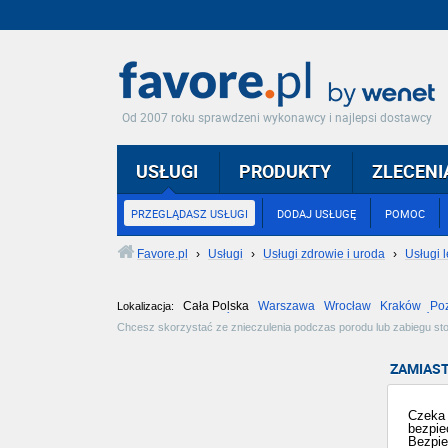
Od 2007 roku sprawdzeni wykonawcy i najlepsi dostawcy
USŁUGI
PRODUKTY
ZLECENI
PRZEGLĄDASZ USŁUGI
DODAJ USŁUGĘ
POMOC
Favore.pl
›
Usługi
›
Usługi zdrowie i uroda
›
Usługi l
Cała Polska
Warszawa
Wrocław
Kraków
Po
Lokalizacja:
Częstochowa
Toruń
Olsztyn
Sosnowiec
Opole
Tarnów
Chcesz skorzystać ze znieczulenia podczas porodu lub zabiegu sto
pomoże wybrać bezpieczną metodę i wykona znieczulenie w odpowiedn
ZAMIAST
Czeka 
bezpie
Bezpie