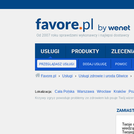
Od 2007 roku sprawdzeni wykonawcy i najlepsi dostawcy
USŁUGI
PRODUKTY
ZLECENI
PRZEGLĄDASZ USŁUGI
DODAJ USŁUGĘ
POMOC
Favore.pl
›
Usługi
›
Usługi zdrowie i uroda Gliwice
›
Cała Polska
Warszawa
Wrocław
Kraków
Po
Lokalizacja:
Częstochowa
Toruń
Olsztyn
Sosnowiec
Opole
Tarnów
Krzywy zgryz powoduje problemy ze zdrowiem lub psuje Twój wizeru
rodzaju wady zaproponują aparat ruchomy lub stały i akcesoria potr
ZAMIAST
Twoje 
wiedzą
Twojeg