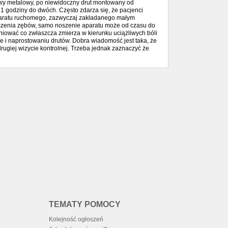
dowy metalowy, po niewidoczny drut montowany od
 1 godziny do dwóch. Często zdarza się, że pacjenci
 aparatu ruchomego, zazwyczaj zakładanego małym
czenia zębów, samo noszenie aparatu może od czasu do
iować co zwłaszcza zmierza w kierunku uciążliwych bóli
e i naprostowaniu drutów. Dobra wiadomość jest taka, że
rugiej wizycie kontrolnej. Trzeba jednak zaznaczyć że
TEMATY POMOCY
Kolejność ogłoszeń