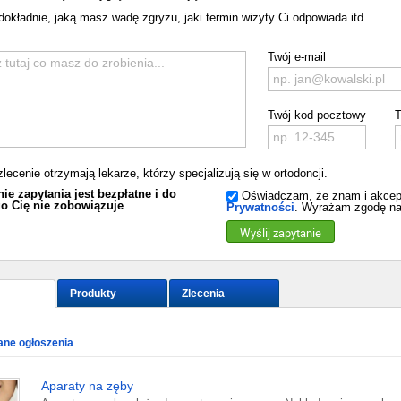
dokładnie, jaką masz wadę zgryzu, jaki termin wizyty Ci odpowiada itd.
Twój e-mail
Twój kod pocztowy
T
zlecenie otrzymają lekarze, którzy specjalizują się w ortodoncji.
ie zapytania jest bezpłatne i do
Oświadczam, że znam i akcep
o Cię nie zobowiązuje
Prywatności
. Wyrażam zgodę na
Wyślij zapytanie
Produkty
Zlecenia
ne ogłoszenia
Aparaty na zęby