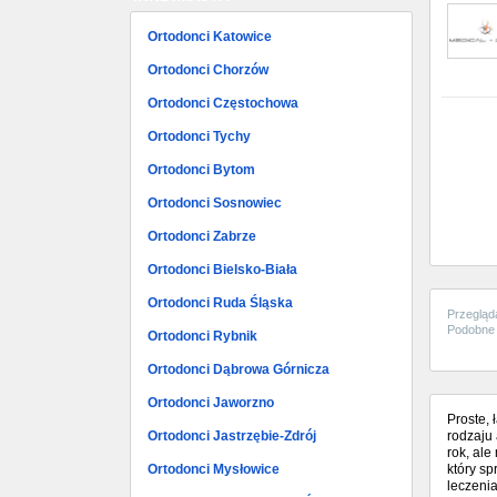
Ortodonci Katowice
Ortodonci Chorzów
Ortodonci Częstochowa
Ortodonci Tychy
Ortodonci Bytom
Ortodonci Sosnowiec
Ortodonci Zabrze
Ortodonci Bielsko-Biała
Ortodonci Ruda Śląska
Przegląd
Podobne 
Ortodonci Rybnik
Ortodonci Dąbrowa Górnicza
Ortodonci Jaworzno
Proste, 
Ortodonci Jastrzębie-Zdrój
rodzaju
rok, ale
Ortodonci Mysłowice
który s
leczenia