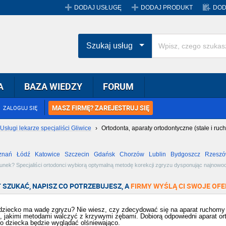
DODAJ USŁUGĘ
DODAJ PRODUKT
DOD
Szukaj usług
A
BAZA WIEDZY
FORUM
MASZ FIRMĘ? ZAREJESTRUJ SIĘ
ZALOGUJ SIĘ
Usługi lekarze specjaliści Gliwice
›
Ortodonta, aparaty ortodontyczne (stałe i ruc
znań
Łódź
Katowice
Szczecin
Gdańsk
Chorzów
Lublin
Bydgoszcz
Rzesz
Radom
Bytom
Tychy
nek? Specjaliści ortodonci wybiorą optymalną metodę korekcji zgryzu dysponując najnowoc
zebne w trakcie leczenia ortodontycznego. Zobacz dostępne oferty w miejscowości Gliwice i 
 SZUKAĆ, NAPISZ CO POTRZEBUJESZ, A
FIRMY WYŚLĄ CI SWOJE OFE
dziecko ma wadę zgryzu? Nie wiesz, czy zdecydować się na aparat ruchomy c
, jakimi metodami walczyć z krzywymi zębami. Dobiorą odpowiedni aparat or
o dziecka będzie wyglądać olśniewająco.