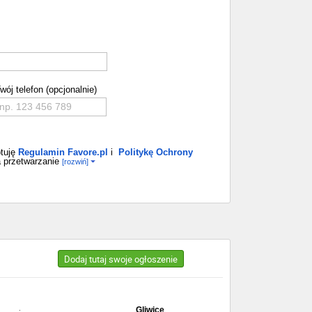
wój telefon (opcjonalnie)
tuję
Regulamin Favore.pl
i
Politykę Ochrony
 przetwarzanie
[rozwiń]
Dodaj tutaj swoje ogłoszenie
Gliwice