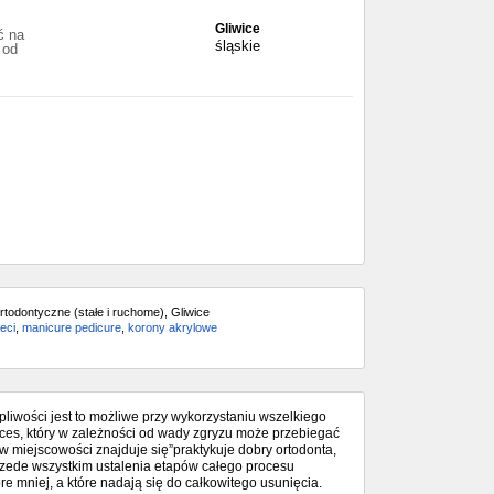
Gliwice
ć na
śląskie
 od
ortodontyczne (stałe i ruchome), Gliwice
eci
,
manicure pedicure
,
korony akrylowe
rpliwości jest to możliwe przy wykorzystaniu wszelkiego
oces, który w zależności od wady zgryzu może przebiegać
 w miejscowości znajduje się”praktykuje dobry ortodonta,
przede wszystkim ustalenia etapów całego procesu
re mniej, a które nadają się do całkowitego usunięcia.