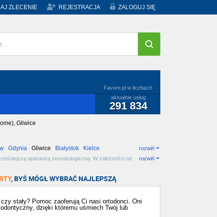
AJ ZLECENIE
REJESTRACJA
ZALOGUJ SIĘ
Favore.pl w liczbach
aktualnie usług
291 834
home), Gliwice
ów
Gdynia
Gliwice
Białystok
Kielce
rozwiń
ześniejszą aparaturą stomatologiczną. W zależności od
rozwiń
wybierz najlepszą dla siebie!
RTY
, BYŚ MÓGŁ WYBRAĆ NAJLEPSZĄ
zy stały? Pomoc zaoferują Ci nasi ortodonci. Oni
todontyczny, dzięki któremu uśmiech Twój lub