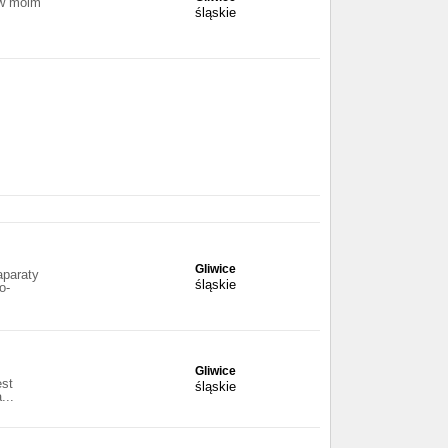
 w moim
śląskie
Gliwice
aparaty
śląskie
o-
Gliwice
est
śląskie
...