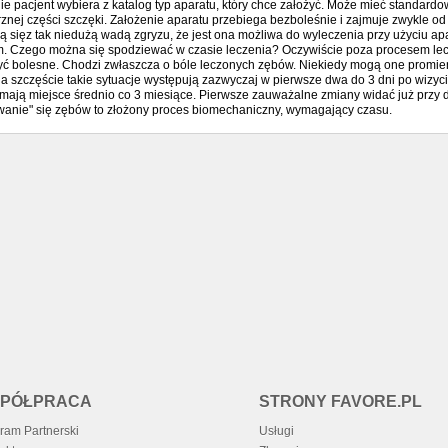
ie pacjent wybiera z katalog typ aparatu, który chce założyć. Może mieć standar
nej części szczęki. Założenie aparatu przebiega bezboleśnie i zajmuje zwykle od
ją sięz tak niedużą wadą zgryzu, że jest ona możliwa do wyleczenia przy użyciu
m. Czego można się spodziewać w czasie leczenia? Oczywiście poza procesem le
yć bolesne. Chodzi zwłaszcza o bóle leczonych zębów. Niekiedy mogą one promien
a szczęście takie sytuacje występują zazwyczaj w pierwsze dwa do 3 dni po wizyci
mają miejsce średnio co 3 miesiące. Pierwsze zauważalne zmiany widać już przy d
wanie" się zębów to złożony proces biomechaniczny, wymagający czasu.
PÓŁPRACA
STRONY FAVORE.PL
ram Partnerski
Usługi