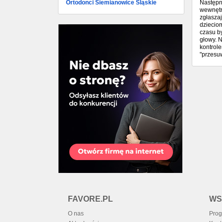
Ortodonci Siemianowice Śląskie
Następn
wewnętrz
zgłasza
dziecio
czasu b
głowy. N
kontrole
"przesu
FAVORE.PL
WS
O nas
Prog