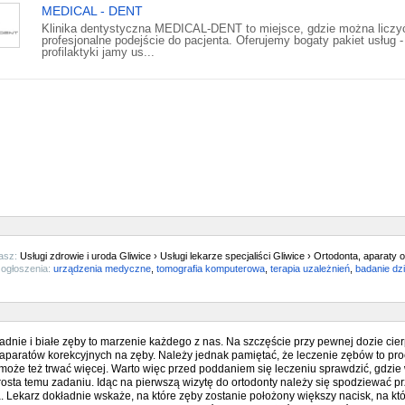
MEDICAL - DENT
Klinika dentystyczna MEDICAL-DENT to miejsce, gdzie można liczy
profesjonalne podejście do pacjenta. Oferujemy bogaty pakiet usług -
profilaktyki jamy us...
asz:
Usługi zdrowie i uroda Gliwice › Usługi lekarze specjaliści Gliwice › Ortodonta, aparaty 
ogłoszenia:
urządzenia medyczne
,
tomografia komputerowa
,
terapia uzależnień
,
badanie dzi
ładnie i białe zęby to marzenie każdego z nas. Na szczęście przy pewnej dozie cie
 aparatów korekcyjnych na zęby. Należy jednak pamiętać, że leczenie zębów to pr
 może też trwać więcej. Warto więc przed poddaniem się leczeniu sprawdzić, gdzie
prosta temu zadaniu. Idąc na pierwszą wizytę do ortodonty należy się spodziewać 
. Lekarz dokładnie wskaże, na które zęby zostanie położony większy nacisk, na któ