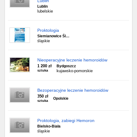
Lublin
Lublin
lubelskie
Proktologia
Siemianowice Śl…
śląskie
Nieoperacyjne leczenie hemoroidów
1 200 zł
Bydgoszcz
sztuka
kujawsko-pomorskie
Bezoperacyjne leczenie hemoroidów
350 zł
Opolskie
sztuka
Proktologia, zabiegi Hemoron
Bielsko-Biała
śląskie