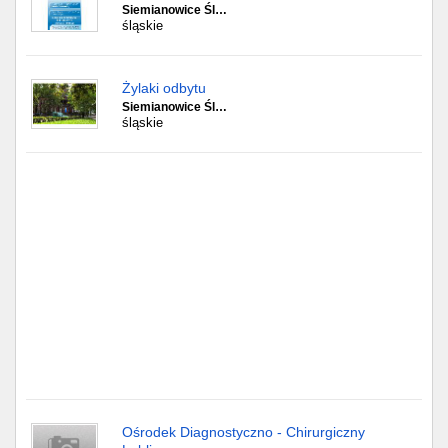
Częstochowa
Siemianowice Śl…
śląskie
Toruń
Żylaki odbytu
Olsztyn
Siemianowice Śl…
śląskie
Sosnowiec
Opole
Tarnów
Radom
Bytom
Tychy
Ośrodek Diagnostyczno - Chirurgiczny