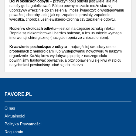
Ból w okolicach odbytu
– przyczyn bólu odbytu jest wiele, ale nie
należy go bagatelizować. Ból po pewnym czasie może stać się
uporczywy wręcz nie do zniesienia i może świadczyć o występowaniu
poważnej choroby takiej jak np. zapalenie prostaty, zapalenie
wyrostka, choroba Leśniewskiego-Crohna czy zapalenie odbytu.
Ropień w okolicach odbytu
– jest on najczęściej oznaką infekcji.
Ropnie są niekomfortowe i bardzo bolesne, a ich usunięcie wymaga
interwencji chirurgicznej (nacięcie ropnia ze znieczuleniem).
Krwawienie pochodzące z odbytu
– najczęściej świadczy ono o
problemach z hemoroidami lub występowaniu nowotworu w naszym
organizmie. Każdą krew wydobywającą się z naszego ciała
powinniśmy traktować poważnie, a przy pojawieniu się krwi w stolcu
natychmiast powinniśmy udać się do lekarza.
FAVORE.PL
O nas
Aktualności
Polityka Prywatności
Regulamin