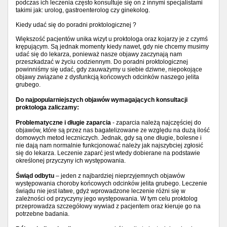
podczas ich leczenia często konsultuje się on z innymi specjalistami
takimi jak: urolog, gastroenterolog czy ginekolog.
Kiedy udać się do poradni proktologicznej ?
Większość pacjentów unika wizyt u proktologa oraz kojarzy je z czymś
krępującym. Są jednak momenty kiedy nawet, gdy nie chcemy musimy
udać się do lekarza, ponieważ nasze objawy zaczynają nam
przeszkadzać w życiu codziennym. Do poradni proktologicznej
powinniśmy się udać, gdy zauważymy u siebie dziwne, niepokojące
objawy związane z dysfunkcją końcowych odcinków naszego jelita
grubego.
Do najpopularniejszych objawów wymagających konsultacji
proktologa zaliczamy:
Problematyczne i długie zaparcia
- zaparcia należą najczęściej do
objawów, które są przez nas bagatelizowane ze względu na dużą ilość
domowych metod leczniczych. Jednak, gdy są one długie, bolesne i
nie dają nam normalnie funkcjonować należy jak najszybciej zgłosić
się do lekarza. Leczenie zaparć jest wtedy dobierane na podstawie
określonej przyczyny ich występowania.
Świąd odbytu
– jeden z najbardziej nieprzyjemnych objawów
występowania choroby końcowych odcinków jelita grubego. Leczenie
świądu nie jest łatwe, gdyż wprowadzone leczenie różni się w
zależności od przyczyny jego występowania. W tym celu proktolog
przeprowadza szczegółowy wywiad z pacjentem oraz kieruje go na
potrzebne badania.