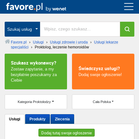
Cała Polska
wszystkie w całym kraju
Szukaj usług
Favore.pl
›
Usługi
›
Usługi zdrowie i uroda
›
Usługi lekarze
specjaliści
›
Proktolog, leczenie hemoroidów
Warszawa
Szukasz wykonawcy?
Wrocław
Świadczysz usługi?
Zostaw zapytanie, a my
bezpłatnie poszukamy za
Dodaj swoje ogłoszenie!
Kraków
Ciebie
Poznań
Kategoria Proktolodzy
Cała Polska
Łódź
Usługi
Produkty
Zlecenia
Katowice
Dodaj tutaj swoje ogłoszenie
Szczecin