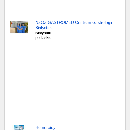
Gdańsk
NZOZ GASTROMED Centrum Gastrologii
Chorzów
Białystok
Białystok
Lublin
podlaskie
Bydgoszcz
Rzeszów
Gdynia
Gliwice
Białystok
Kielce
Hemoroidy