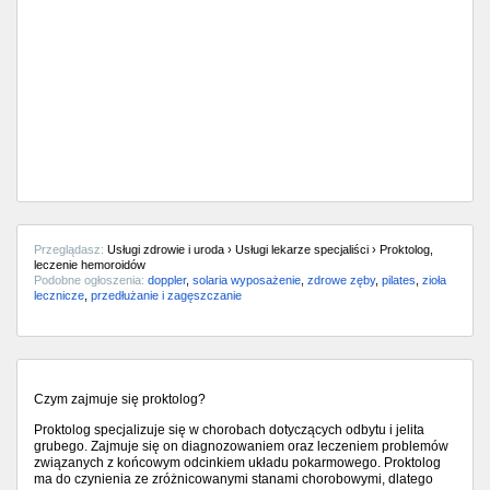
Przeglądasz:
Usługi zdrowie i uroda › Usługi lekarze specjaliści › Proktolog,
leczenie hemoroidów
Podobne ogłoszenia:
doppler
,
solaria wyposażenie
,
zdrowe zęby
,
pilates
,
zioła
lecznicze
,
przedłużanie i zagęszczanie
Czym zajmuje się proktolog?
Proktolog specjalizuje się w chorobach dotyczących odbytu i jelita
grubego. Zajmuje się on diagnozowaniem oraz leczeniem problemów
związanych z końcowym odcinkiem układu pokarmowego. Proktolog
ma do czynienia ze zróżnicowanymi stanami chorobowymi, dlatego