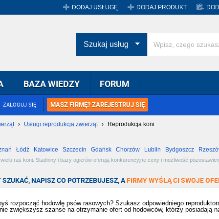
DODAJ USŁUGĘ
DODAJ PRODUKT
DOD
Szukaj usług
A
BAZA WIEDZY
FORUM
MASZ FIRMĘ? ZAREJESTRUJ SIĘ
ZALOGUJ SIĘ
ierząt
›
Usługi reprodukcja zwierząt
›
Reprodukcja koni
znań
Łódź
Katowice
Szczecin
Gdańsk
Chorzów
Lublin
Bydgoszcz
Rzesz
Radom
Bytom
Tychy
ielu ras koni. Stadniny i bazy ogierów oferują konkurencyjne ceny i możliwość pozostawien
zie Ci znaleźć lepsze oferty. Zobacz dostępne oferty i wybierz najlepszą dla siebie!
 SZUKAĆ, NAPISZ CO POTRZEBUJESZ, A
FIRMY WYŚLĄ CI SWOJE OFE
byś rozpocząć hodowlę psów rasowych? Szukasz odpowiedniego reproduktora
nie zwiększysz szanse na otrzymanie ofert od hodowców, którzy posiadają n