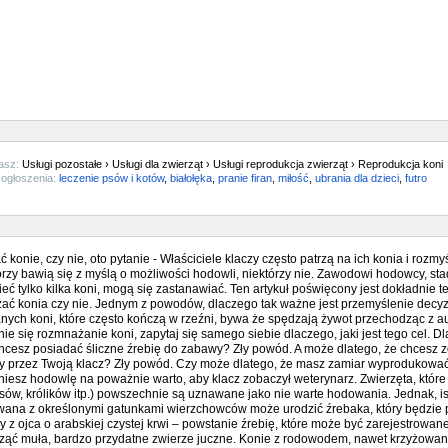
asz:
Usługi pozostałe › Usługi dla zwierząt › Usługi reprodukcja zwierząt › Reprodukcja koni
ogłoszenia:
leczenie psów i kotów
,
białołęka
,
pranie firan
,
miłość
,
ubrania dla dzieci
,
futro
konie, czy nie, oto pytanie - Właściciele klaczy często patrzą na ich konia i rozmyś
rzy bawią się z myślą o możliwości hodowli, niektórzy nie. Zawodowi hodowcy, sta
ć tylko kilka koni, mogą się zastanawiać. Ten artykuł poświęcony jest dokładnie 
ć konia czy nie. Jednym z powodów, dlaczego tak ważne jest przemyślenie decyzji 
nych koni, które często kończą w rzeźni, bywa że spędzają żywot przechodząc z a
ie się rozmnażanie koni, zapytaj się samego siebie dlaczego, jaki jest tego cel.
hcesz posiadać śliczne źrebię do zabawy? Zły powód. A może dlatego, że chcesz zo
y przez Twoją klacz? Zły powód. Czy może dlatego, że masz zamiar wyprodukowa
niesz hodowlę na poważnie warto, aby klacz zobaczył weterynarz. Zwierzęta, któr
sów, królików itp.) powszechnie są uznawane jako nie warte hodowania. Jednak, ist
wana z określonymi gatunkami wierzchowców może urodzić źrebaka, który będzie p
 z ojca o arabskiej czystej krwi – powstanie źrebię, które może być zarejestrowane
ząć muła, bardzo przydatne zwierze juczne. Konie z rodowodem, nawet krzyżowane