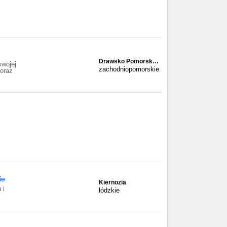
Drawsko Pomorsk…
wojej
zachodniopomorskie
 oraz
ie
Kiernozia
 i
łódzkie