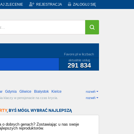
AJ ZLECENIE
REJESTRACJA
ZALOGUJ SIĘ
Favore.pl w liczbach
aktualnie usług
291 834
ów
Gdynia
Gliwice
Białystok
Kielce
rozwiń
ia klaczy w pensjonacie na czas krycia.
rozwiń
RTY
, BYŚ MÓGŁ WYBRAĆ NAJLEPSZĄ
 o dobrych genach? Zostawiając u nas swoje
ajlepszych reproduktorów.