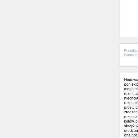
Przegląd
Podobne 
Hodować 
poniektó
mogą mie
rozmnaża
niechcia
rozpoczn
prostu c
zrodzon
rozpocz
kotów, p
skrzyżo
urodzony
ona poc