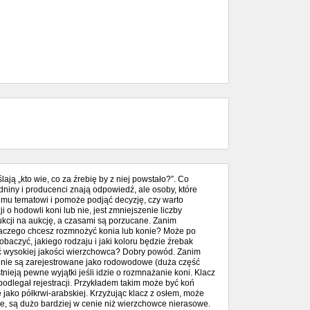
lają „kto wie, co za źrebię by z niej powstało?”. Co
dniny i producenci znają odpowiedź, ale osoby, które
temu tematowi i pomoże podjąć decyzję, czy warto
o hodowli koni lub nie, jest zmniejszenie liczby
ukcji na aukcję, a czasami są porzucane. Zanim
 Dlaczego chcesz rozmnożyć konia lub konie? Może po
baczyć, jakiego rodzaju i jaki koloru będzie źrebak
ć wysokiej jakości wierzchowca? Dobry powód. Zanim
e nie są zarejestrowane jako rodowodowe (duża część
nieją pewne wyjątki jeśli idzie o rozmnażanie koni. Klacz
odlegał rejestracji. Przykładem takim może być koń
 jako półkrwi-arabskiej. Krzyżując klacz z osłem, może
, są dużo bardziej w cenie niż wierzchowce nierasowe.