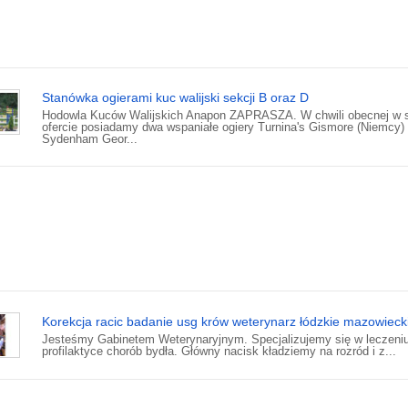
Stanówka ogierami kuc walijski sekcji B oraz D
Hodowla Kuców Walijskich Anapon ZAPRASZA. W chwili obecnej w s
ofercie posiadamy dwa wspaniałe ogiery Turnina's Gismore (Niemcy)
Sydenham Geor...
Korekcja racic badanie usg krów weterynarz łódzkie mazowieck
Jesteśmy Gabinetem Weterynaryjnym. Specjalizujemy się w leczeniu
profilaktyce chorób bydła. Główny nacisk kładziemy na rozród i z...