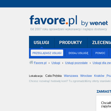
Od 2007 roku sprawdzeni wykonawcy i najlepsi dostawcy
USŁUGI
PRODUKTY
ZLECENI
PRZEGLĄDASZ USŁUGI
DODAJ USŁUGĘ
POMOC
Favore.pl
›
Usługi
›
Usługi pozostałe
›
Usługi dla zw
Cała Polska
Warszawa
Wrocław
Kraków
Po
Lokalizacja:
Częstochowa
Toruń
Olsztyn
Sosnowiec
Opole
Tarnów
Chcesz rozwinąć hodowlę koni? Tu zgromadziliśmy oferty stanówki w
Reproduktorami są najlepsze ogiery czołowe i stanowiące. Trudno będ
ZAMIAST
Chciał
zapyta