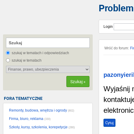
Problem
Login
Wróć do forum:
Fi
szukaj w tematach i odpowiedziach
szukaj w tematach
pazonyier
Szukaj »
Wyjaśnij 
FORA TEMATYCZNE
kontaktuj
elektroni
Remonty, budowa, wnętrza i ogrody
(802)
Firma, biuro, reklama
(330)
Cytuj
Szkoły, kursy, szkolenia, korepetycje
(280)