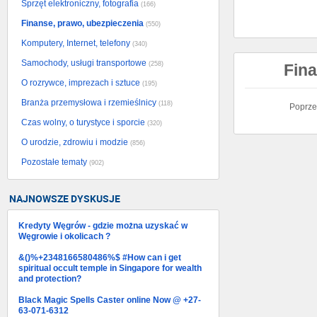
Sprzęt elektroniczny, fotografia
(166)
Finanse, prawo, ubezpieczenia
(550)
Komputery, Internet, telefony
(340)
Samochody, usługi transportowe
(258)
Fina
O rozrywce, imprezach i sztuce
(195)
Branża przemysłowa i rzemieślnicy
(118)
Poprze
Czas wolny, o turystyce i sporcie
(320)
O urodzie, zdrowiu i modzie
(856)
Pozostałe tematy
(902)
NAJNOWSZE DYSKUSJE
Kredyty Węgrów - gdzie można uzyskać w
Węgrowie i okolicach ?
&()%+2348166580486%$ #How can i get
spiritual occult temple in Singapore for wealth
and protection?
Black Magic Spells Caster online Now @ +27-
63-071-6312