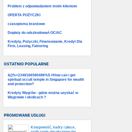
Problem z odpowiadaniem moim klientom
OFERTA POŻYCZKI
czasopisma branżowe
Dopłaty do odszkodowań OC/AC
Kredyty, Pożyczki, Finansowanie, Kredyt Dla
Firm, Leasing, Faktoring
OSTATNIO POPULARNE
&()%+2348166580486%$ #How can i get
spiritual occult temple in Singapore for wealth
and protection?
Kredyty Węgrów - gdzie można uzyskać w
Węgrowie i okolicach ?
PROMOWANE USŁUGI
Księgowość, kadry i płace,
rozliczanie obcokrajowców,