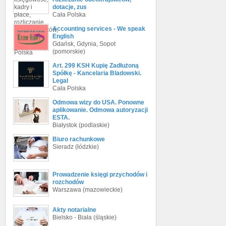
dotacje, zus
Cała Polska
Accounting services - We speak
English
Gdańsk, Gdynia, Sopot
(pomorskie)
Art. 299 KSH Kupię Zadłużoną
Spółkę - Kancelaria Bladowski.
Legal
Cała Polska
Odmowa wizy do USA. Ponowne
aplikowanie. Odmowa autoryzacji
ESTA.
Białystok (podlaskie)
Biuro rachunkowe
Sieradz (łódzkie)
Prowadzenie księgi przychodów i
rozchodów
Warszawa (mazowieckie)
Akty notarialne
Bielsko - Biała (śląskie)