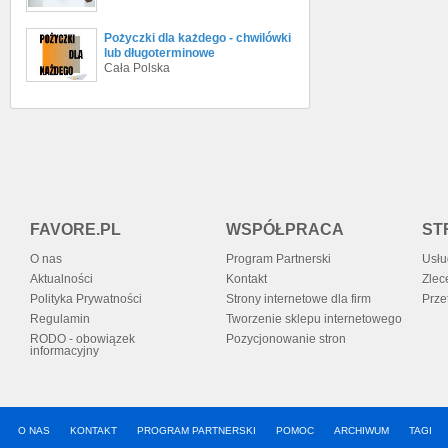
Pożyczki dla każdego - chwilówki
lub długoterminowe
Cała Polska
FAVORE.PL
WSPÓŁPRACA
ST
O nas
Program Partnerski
Usłu
Aktualności
Kontakt
Zlec
Polityka Prywatności
Strony internetowe dla firm
Prze
Regulamin
Tworzenie sklepu internetowego
RODO - obowiązek
Pozycjonowanie stron
informacyjny
O NAS
KONTAKT
PROGRAM PARTNERSKI
POMOC
ARCHIWUM
TAGI