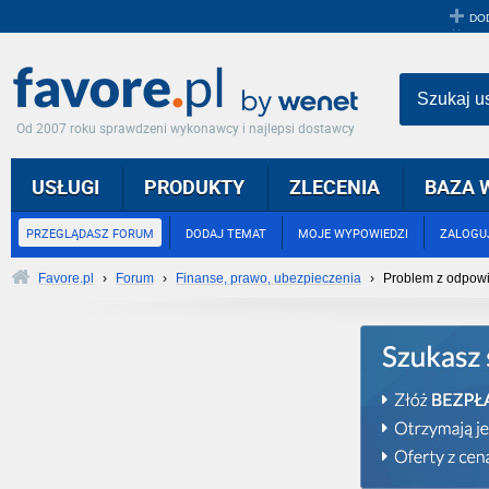
DO
Szukaj u
Od 2007 roku sprawdzeni wykonawcy i najlepsi dostawcy
USŁUGI
PRODUKTY
ZLECENIA
BAZA 
PRZEGLĄDASZ FORUM
DODAJ TEMAT
MOJE WYPOWIEDZI
ZALOGUJ
Favore.pl
›
Forum
›
Finanse, prawo, ubezpieczenia
›
Problem z odpow