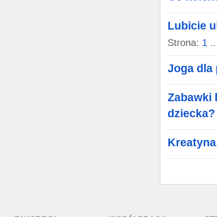
Lubicie 
Strona:
1
..
Joga dla
Zabawki 
dziecka?
Kreatyna