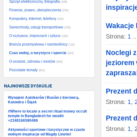
Sprzęt elektroniczny, fotografia
(166)
inspiracj
Finanse, prawo, ubezpieczenia
(550)
Komputery, Internet, telefony
(340)
Wakacje 
Samochody, usługi transportowe
(258)
Strona:
1
..
O rozrywce, imprezach i sztuce
(195)
Branża przemysłowa i rzemieślnicy
(118)
Noclegi 
Czas wolny, o turystyce i sporcie
(320)
jeziorem
O urodzie, zdrowiu i modzie
(856)
Pozostałe tematy
(902)
zaprasza
NAJNOWSZE DYSKUSJE
Prezent d
Wynajem Autokarów i Busów z kierowcą,
Strona:
1
,
Katowice i Śląsk
#Where to locate a secret ritual money occult
temple in Bangladesh for wealth
Prezent d
+2348166580486
Strona:
1
,
Aktywności sportowe i turystyczne w czasie
wolnym inspiracje od Magdy Linette!