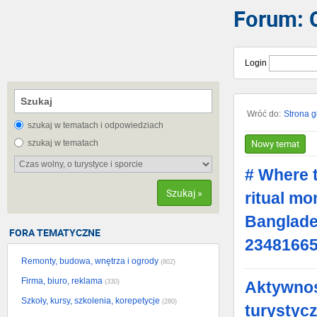
Forum: C
Login
Wróć do:
Strona 
szukaj w tematach i odpowiedziach
Nowy temat
szukaj w tematach
# Where t
Szukaj »
ritual mo
Banglade
FORA TEMATYCZNE
2348166
Remonty, budowa, wnętrza i ogrody
(802)
Firma, biuro, reklama
(330)
Aktywnoś
Szkoły, kursy, szkolenia, korepetycje
(280)
turystyc