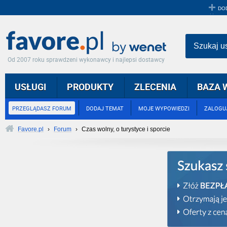
DO
Szukaj u
Od 2007 roku sprawdzeni wykonawcy i najlepsi dostawcy
USŁUGI
PRODUKTY
ZLECENIA
BAZA 
PRZEGLĄDASZ FORUM
DODAJ TEMAT
MOJE WYPOWIEDZI
ZALOGUJ
Favore.pl
›
Forum
›
Czas wolny, o turystyce i sporcie