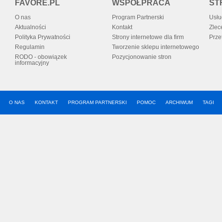
FAVORE.PL
WSPÓŁPRACA
ST
O nas
Program Partnerski
Usłu
Aktualności
Kontakt
Zlec
Polityka Prywatności
Strony internetowe dla firm
Prze
Regulamin
Tworzenie sklepu internetowego
RODO - obowiązek
Pozycjonowanie stron
informacyjny
O NAS
KONTAKT
PROGRAM PARTNERSKI
POMOC
ARCHIWUM
TAGI