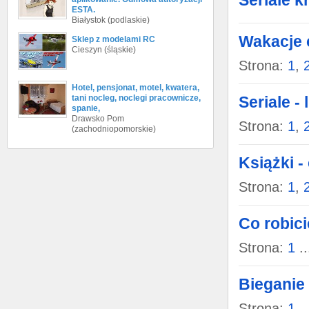
Seriale k
ESTA.
Białystok (podlaskie)
Wakacje 
Sklep z modelami RC
Cieszyn (śląskie)
Strona:
1
,
Hotel, pensjonat, motel, kwatera,
tani nocleg, noclegi pracownicze,
Seriale - 
spanie,
Drawsko Pom
Strona:
1
,
(zachodniopomorskie)
Książki -
Strona:
1
,
Co robic
Strona:
1
..
Bieganie
Strona:
1
..