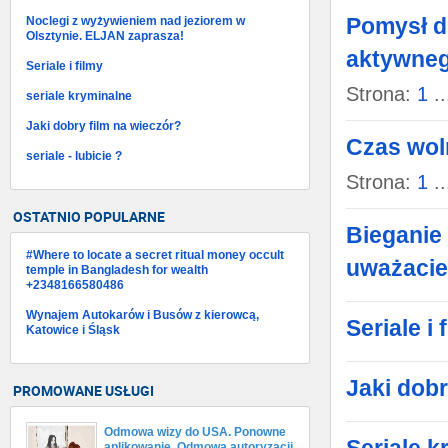
Pomysł dl
Noclegi z wyżywieniem nad jeziorem w
Olsztynie. ELJAN zaprasza!
aktywne
Seriale i filmy
Strona:
1
..
seriale kryminalne
Jaki dobry film na wieczór?
Czas wol
seriale - lubicie ?
Strona:
1
..
OSTATNIO POPULARNE
Bieganie 
#Where to locate a secret ritual money occult
uważacie
temple in Bangladesh for wealth
+2348166580486
Wynajem Autokarów i Busów z kierowcą,
Seriale i 
Katowice i Śląsk
Jaki dobr
PROMOWANE USŁUGI
Odmowa wizy do USA. Ponowne
aplikowanie. Odmowa autoryzacji