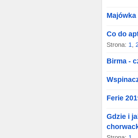
Majówka
Co do ap
Strona:
1
,
Birma - 
Wspinacz
Ferie 201
Gdzie i j
chorwack
Strona:
1
..