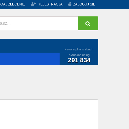
DAJ ZLECENIE
REJESTRACJA
ZALOGUJ SIĘ
Favore.pl w liczbach
aktualnie usług
291 834