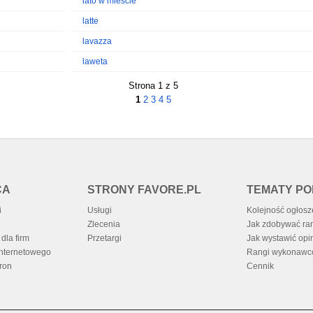
lato w mieście
latte
lavazza
laweta
Strona 1 z 5
1
2
3
4
5
CA
STRONY FAVORE.PL
TEMATY P
i
Usługi
Kolejność ogłos
Zlecenia
Jak zdobywać ra
dla firm
Przetargi
Jak wystawić opi
internetowego
Rangi wykonaw
ron
Cennik