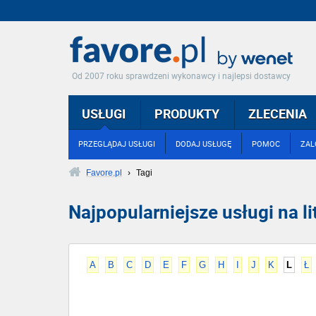
Od 2007 roku sprawdzeni wykonawcy i najlepsi dostawcy
USŁUGI
PRODUKTY
ZLECENIA
PRZEGLĄDAJ USŁUGI
DODAJ USŁUGĘ
POMOC
ZAL
Favore.pl
›
Tagi
Najpopularniejsze usługi na lit
A
B
C
D
E
F
G
H
I
J
K
L
Ł