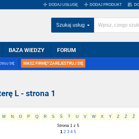
DODAJ USŁUGĘ
DODAJ PRODUKT
DO
Szukaj usług
BAZA WIEDZY
FORUM
MASZ FIRMĘ? ZAREJESTRUJ SIĘ
OGUJ SIĘ
erę L - strona 1
M
N
O
P
Q
R
S
Ś
T
U
V
W
X
Y
Z
Ż
Ź
Strona 1 z 5
1
2
3
4
5