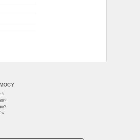
OMOCY
zeń
ngi?
nię?
ców