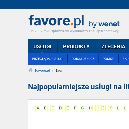
Od 2007 roku sprawdzeni wykonawcy i najlepsi dostawcy
USŁUGI
PRODUKTY
ZLECENIA
PRZEGLĄDAJ USŁUGI
DODAJ USŁUGĘ
POMOC
ZAL
Favore.pl
›
Tagi
Najpopularniejsze usługi na lit
A
B
C
D
E
F
G
H
I
J
K
L
Ł