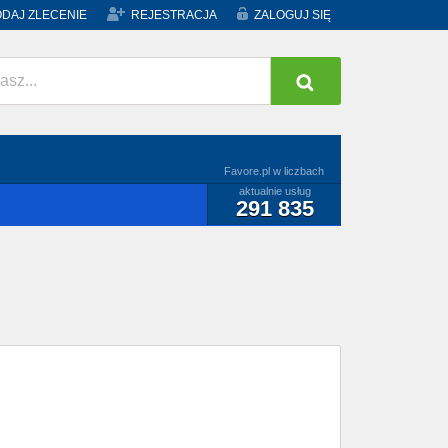
DAJ ZLECENIE
REJESTRACJA
ZALOGUJ SIĘ
Favore.pl w liczbach
aktualnie usług
291 835