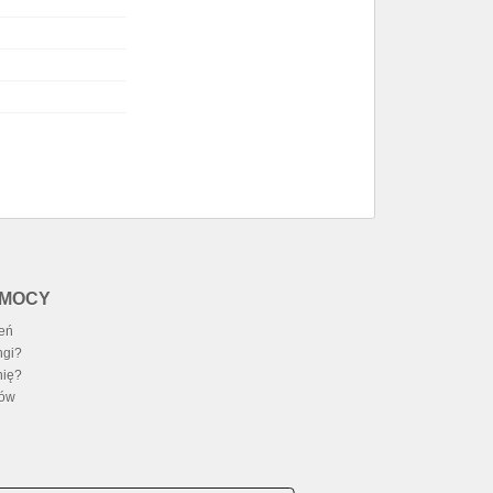
OMOCY
zeń
ngi?
nię?
ców