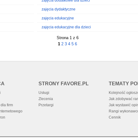
zajęcia dodatkowe dla dzieci
zajęcia dydaktyczne
zajęcia edukacyjne
zajęcia edukacyjne dla dzieci
Strona 1 z 6
1
2
3
4
5
6
CA
STRONY FAVORE.PL
TEMATY P
i
Usługi
Kolejność ogłos
Zlecenia
Jak zdobywać ra
dla firm
Przetargi
Jak wystawić opi
internetowego
Rangi wykonaw
ron
Cennik