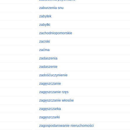
zaburzenia snu
zabytek
zabytki
zachodniopomorskie
zaciski
zaćma
zadaszenia
zadaszenie
zadośćuczynienie
zagęszczanie
zagęszczanie rzęs
zagęszczanie włosów
zagęszczarka
zagęszczarki
zagospodarowanie nieruchomości