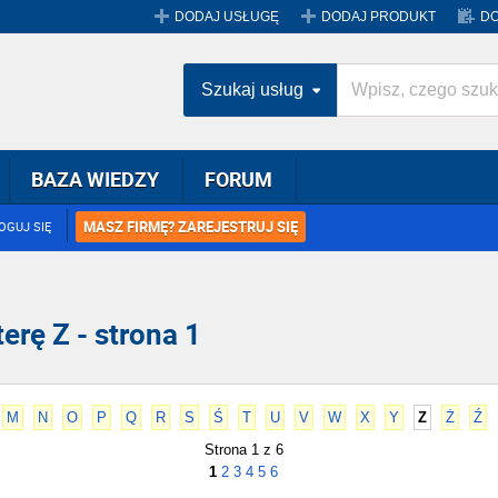
DODAJ USŁUGĘ
DODAJ PRODUKT
DO
Szukaj usług
BAZA WIEDZY
FORUM
MASZ FIRMĘ? ZAREJESTRUJ SIĘ
OGUJ SIĘ
erę Z - strona 1
M
N
O
P
Q
R
S
Ś
T
U
V
W
X
Y
Z
Ż
Ź
Strona 1 z 6
1
2
3
4
5
6