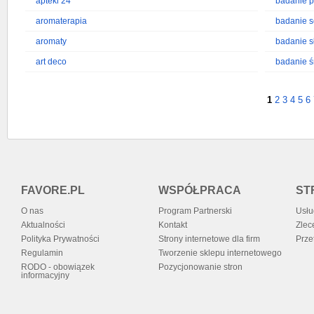
apteki 24
badanie p
aromaterapia
badanie s
aromaty
badanie s
art deco
badanie ś
1
2
3
4
5
6
FAVORE.PL
WSPÓŁPRACA
ST
O nas
Program Partnerski
Usłu
Aktualności
Kontakt
Zlec
Polityka Prywatności
Strony internetowe dla firm
Prze
Regulamin
Tworzenie sklepu internetowego
RODO - obowiązek
Pozycjonowanie stron
informacyjny