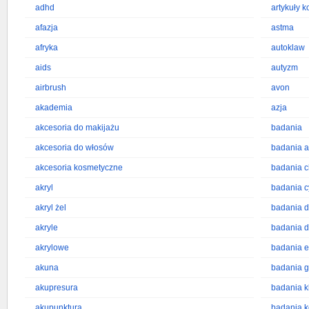
adhd
artykuły 
afazja
astma
afryka
autoklaw
aids
autyzm
airbrush
avon
akademia
azja
akcesoria do makijażu
badania
akcesoria do włosów
badania a
akcesoria kosmetyczne
badania 
akryl
badania c
akryl żel
badania d
akryle
badania d
akrylowe
badania 
akuna
badania g
akupresura
badania k
akupunktura
badania k