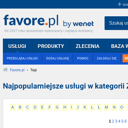
DO
Szukaj u
Od 2007 roku sprawdzeni wykonawcy i najlepsi dostawcy
USŁUGI
PRODUKTY
ZLECENIA
BAZA 
M
PRZEGLĄDAJ USŁUGI
DODAJ USŁUGĘ
POMOC
ZALOGUJ SIĘ
Favore.pl
›
Tagi
Najpopularniejsze usługi w kategorii 
A
B
C
D
E
F
G
H
I
J
K
L
Ł
M
N
O
1
2
3
4
5
6