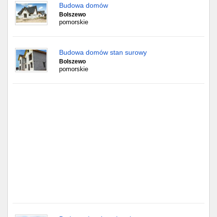
Częstochowa
Budowa domów
Bolszewo
pomorskie
Toruń
Olsztyn
Budowa domów stan surowy
Bolszewo
Sosnowiec
pomorskie
Opole
Tarnów
Radom
Bytom
Tychy