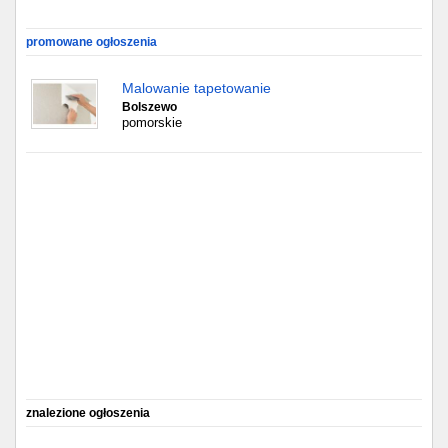
Gdańsk
promowane ogłoszenia
Chorzów
Malowanie tapetowanie
Bolszewo
pomorskie
Lublin
Bydgoszcz
Rzeszów
Gdynia
Gliwice
Białystok
Kielce
znalezione ogłoszenia