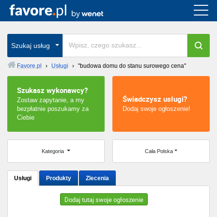
Cała Polska
wszystkie w całym kraju
Szukaj usług
Favore.pl
›
Usługi
›
"budowa domu do stanu surowego cena"
Warszawa
Szukasz wykonawcy?
Świadczysz usługi?
Zostaw zapytanie, a my
Wrocław
bezpłatnie poszukamy za
Dodaj swoje ogłoszenie!
Ciebie
Kraków
Poznań
Kategoria
Cała Polska
Łódź
Usługi
Produkty
Zlecenia
Katowice
Dodaj tutaj swoje ogłoszenie
Szczecin